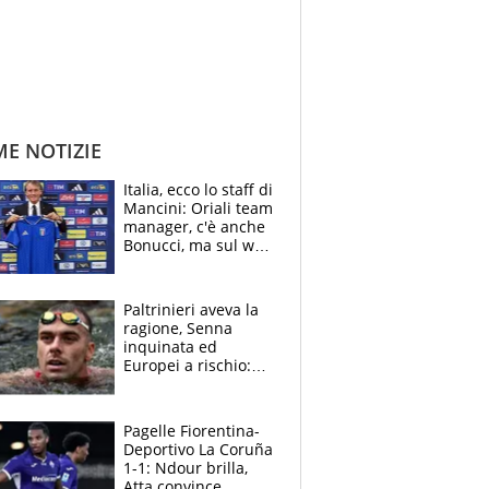
ME NOTIZIE
Italia, ecco lo staff di
Mancini: Oriali team
manager, c'è anche
Bonucci, ma sul web
infuria la polemica
Paltrinieri aveva la
ragione, Senna
inquinata ed
Europei a rischio:
allenamenti fermi,
cosa succede
adesso
Pagelle Fiorentina-
Deportivo La Coruña
1-1: Ndour brilla,
Atta convince.