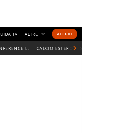
UIDA TV
ALTRO
ACCEDI
NFERENCE L.
CALENDARI E CLASSIFICHE
CALCIO ESTERO
SUPERCOPPA ITALIAN
ALTRI SPORT
MONDIALI 2026
OLIMPIADI
GOSSIP
LIFESTYLE