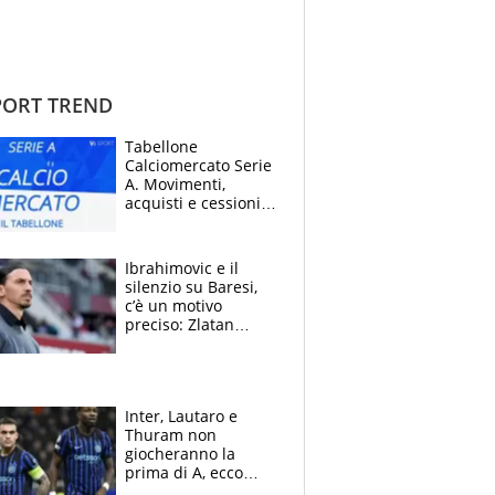
ORT TREND
Tabellone
Calciomercato Serie
A. Movimenti,
acquisti e cessioni:
estate 2026-27
Ibrahimovic e il
silenzio su Baresi,
c’è un motivo
preciso: Zlatan
segnato dalla
tragedia del fratello
e dalla morte di
Raiola
Inter, Lautaro e
Thuram non
giocheranno la
prima di A, ecco
perchè. Tutto sulle