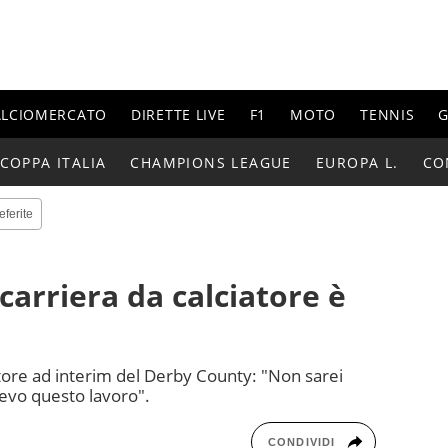
ALCIOMERCATO
DIRETTE LIVE
F1
MOTO
TENNIS
G
COPPA ITALIA
CHAMPIONS LEAGUE
EUROPA L.
CO
eferite
carriera da calciatore è
re ad interim del Derby County: "Non sarei
levo questo lavoro".
CONDIVIDI