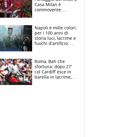
Casa Milan è
commovente:
maglie, bandiere,
sciarpe, lacrime e
bigliettini
Napoli è mille colori:
per i 100 anni di
storia luci, lacrime e
fuochi d'artificio: De
Laurentiis salta al
coro anti-Juve
Roma, Bah che
sfortuna: dopo 27'
col Cardiff esce in
barella in lacrime,
Dybala rigore da
schiaffi, i giallorossi
prendono 3 gol in
45'