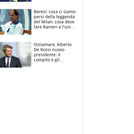
spalle di Pio
Esposito ma la
Baresi: cosa ci siamo
garanzia è Stankovic
persi della leggenda
del Milan, cosa deve
fare Ranieri e l'unico
neo di una carriera
immacolata
Ostiamare, Alberto
De Rossi nuovo
presidente: il
compito e gli
obiettivi ricevuti dal
figlio Daniele