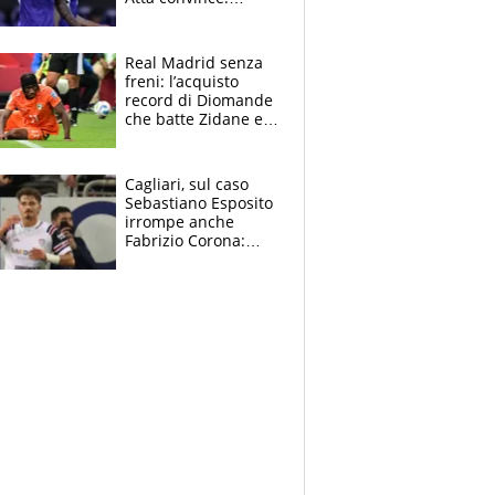
Pongracic rovina
tutto nel finale
Real Madrid senza
freni: l’acquisto
record di Diomande
che batte Zidane e
Ronaldo. Vinicius
rinnova: le cifre
Cagliari, sul caso
Sebastiano Esposito
irrompe anche
Fabrizio Corona:
“Ecco cosa è
successo, ho le
prove”