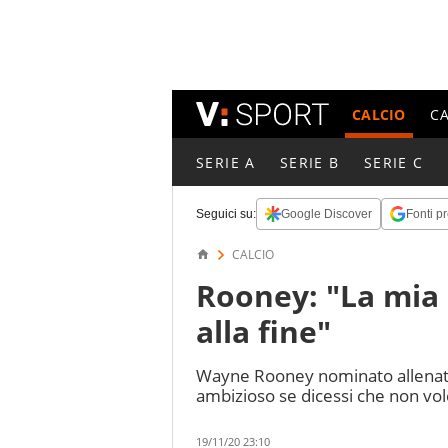
CALCIO
C
SERIE A
SERIE B
SERIE C
Seguici su:
Google Discover
Fonti pr
CALCIO
Rooney: "La mia 
alla fine"
Wayne Rooney nominato allenato
ambizioso se dicessi che non vo
19/11/20 23:10