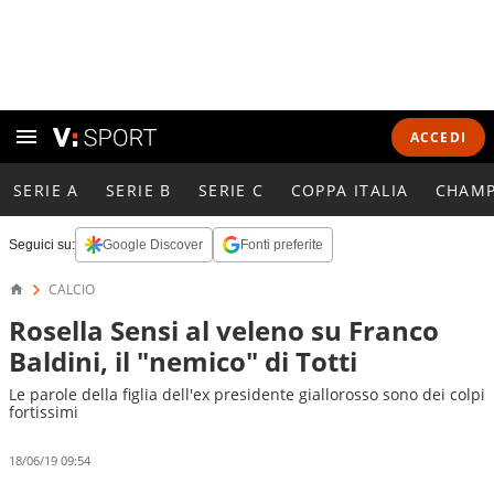
ACCEDI
SERIE A
SERIE B
SERIE C
COPPA ITALIA
CHAMP
Seguici su:
Google Discover
Fonti preferite
CALCIO
Rosella Sensi al veleno su Franco
Baldini, il "nemico" di Totti
Le parole della figlia dell'ex presidente giallorosso sono dei colpi
fortissimi
18/06/19 09:54