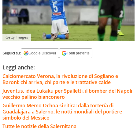
Getty Images
Seguici su:
Google Discover
Fonti preferite
Leggi anche:
Calciomercato Verona, la rivoluzione di Sogliano e
Baroni: chi arriva, chi parte e le trattative calde
Juventus, idea Lukaku per Spalletti, il bomber del Napoli
vecchio pallino bianconero
Guillermo Memo Ochoa si ritira: dalla tortería di
Guadalajara a Salerno, le notti mondiali del portiere
simbolo del Messico
Tutte le notizie della Salernitana