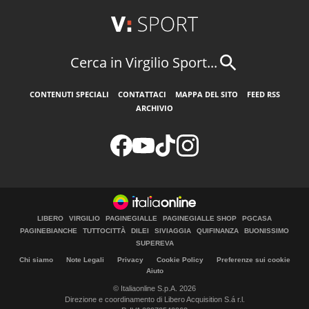
Cerca in Virgilio Sport...
CONTENUTI SPECIALI
CONTATTACI
MAPPA DEL SITO
FEED RSS
ARCHIVIO
LIBERO
VIRGILIO
PAGINEGIALLE
PAGINEGIALLE SHOP
PGCASA
PAGINEBIANCHE
TUTTOCITTÀ
DILEI
SIVIAGGIA
QUIFINANZA
BUONISSIMO
SUPEREVA
Chi siamo
Note Legali
Privacy
Cookie Policy
Preferenze sui cookie
Aiuto
© Italiaonline S.p.A. 2026
Direzione e coordinamento di Libero Acquisition S.á r.l.