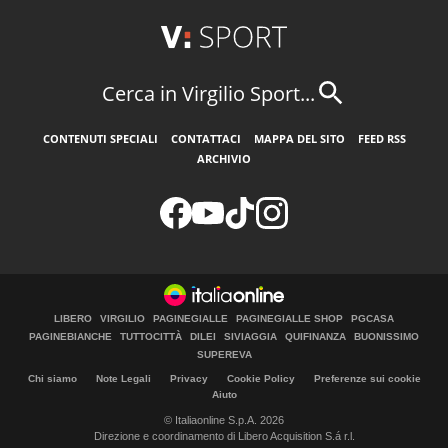
Cerca in Virgilio Sport...
CONTENUTI SPECIALI
CONTATTACI
MAPPA DEL SITO
FEED RSS
ARCHIVIO
LIBERO
VIRGILIO
PAGINEGIALLE
PAGINEGIALLE SHOP
PGCASA
PAGINEBIANCHE
TUTTOCITTÀ
DILEI
SIVIAGGIA
QUIFINANZA
BUONISSIMO
SUPEREVA
Chi siamo
Note Legali
Privacy
Cookie Policy
Preferenze sui cookie
Aiuto
© Italiaonline S.p.A. 2026
Direzione e coordinamento di Libero Acquisition S.á r.l.