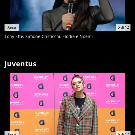
Ansa
5
di
12
Tony Effe, Simone Cristicchi, Elodie e Noemi
Juventus
Ansa
6
di
12