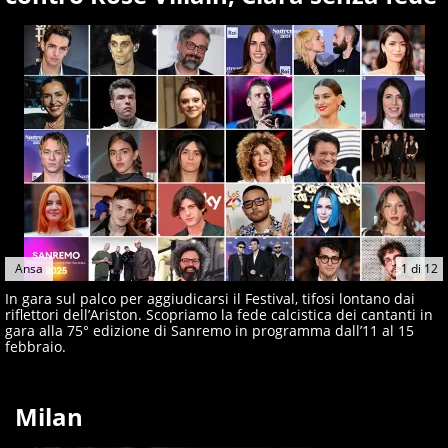
giornalisti ed esperti di sport abili sia nel gioco di
rimessa quando intercettano le notizie e le rilanciano
verso la rete, sia nella costruzione dal basso quando
creano contenuti 100% originali ed esclusivi.
Ansa
1
di
12
In gara sul palco per aggiudicarsi il Festival, tifosi lontano dai
riflettori dell’Ariston. Scopriamo la fede calcistica dei cantanti in
gara alla 75° edizione di Sanremo in programma dall’11 al 15
febbraio.
Milan