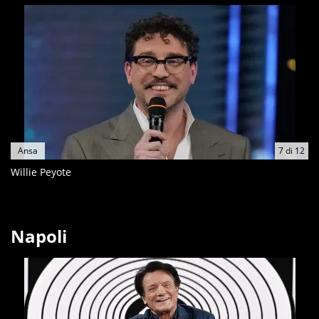
Ansa
7
di
12
Willie Peyote
Napoli