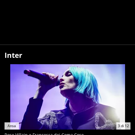
Inter
Ansa
3
di
12
Rose Villain e Francesca dei Coma Cose