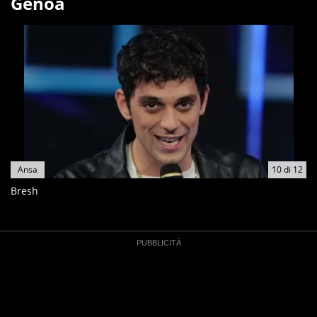
Genoa
Ansa
10
di
12
Bresh