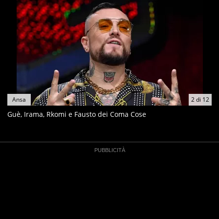
Ansa
2
di
12
Guè, Irama, Rkomi e Fausto dei Coma Cose