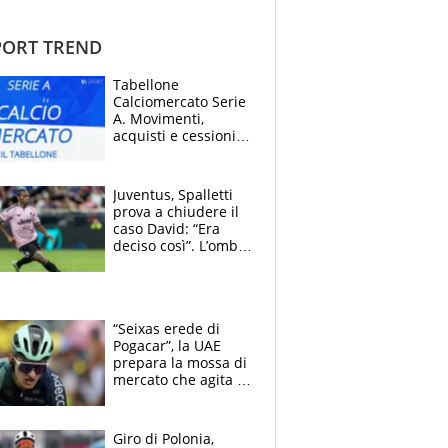
ORT TREND
Tabellone
Calciomercato Serie
A. Movimenti,
acquisti e cessioni:
estate 2026-27
Juventus, Spalletti
prova a chiudere il
caso David: “Era
deciso così”. L’ombra
di Zirkzee e la
sentenza dei tifosi
“Seixas erede di
Pogacar”, la UAE
prepara la mossa di
mercato che agita la
Francia. Ciccone,
che beffa alla Vuelta
a Burgos
Giro di Polonia,