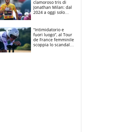
clamoroso tris di
Jonathan Milan: dal
2024 a oggi solo
Pogacar ha vinto più
di lui. Bene Romele
e Skerl
“Intimidatorio e
fuori luogo”, al Tour
de France femminile
scoppia lo scandalo:
un uomo controlla i
reggiseni delle
atlete