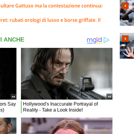
sultare Gattuso ma la contestazione continua:
: rubati orologi di lusso e borse griffate. Il