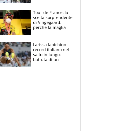
rito della Norvegia
di Haaland e
compagni
Tour de France, la
scelta sorprendente
di Vingegaard:
perché la maglia
gialla indossa la
mascherina, il
rischio da evitare
Larissa Iapichino
record italiano nel
salto in lungo:
battuta di un
centimetro mamma
Fiona May