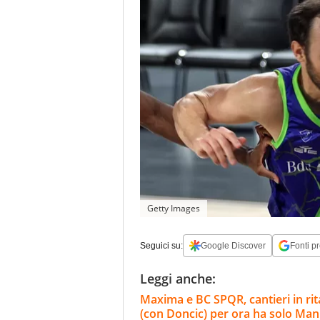
Getty Images
Seguici su:
Google Discover
Fonti pr
Leggi anche:
Maxima e BC SPQR, cantieri in rita
(con Doncic) per ora ha solo Ma