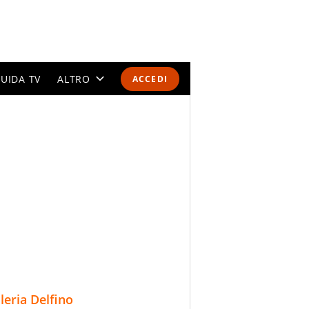
UIDA TV
ALTRO
ACCEDI
CALENDARI E CLASSIFICHE
ALTRI SPORT
MONDIALI 2026
OLIMPIADI
GOSSIP
LIFESTYLE
lleria Delfino