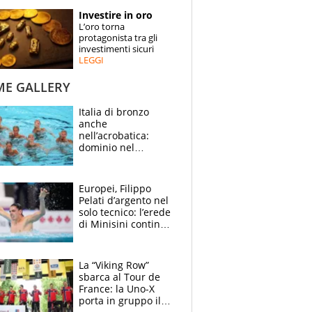
STORIE
Investire in oro
L’oro torna
SPECIALI
protagonista tra gli
investimenti sicuri
LEGGI
ESPERTI
ME GALLERY
CONTATTI
Italia di bronzo
anche
nell’acrobatica:
dominio nel
medagliere, ora
tocca a Ceccon, Curti
e compagni
Europei, Filippo
continuare
Pelati d’argento nel
solo tecnico: l’erede
di Minisini continua
a stupire, Los
Angeles è già nel
mirino
La “Viking Row”
sbarca al Tour de
France: la Uno-X
porta in gruppo il