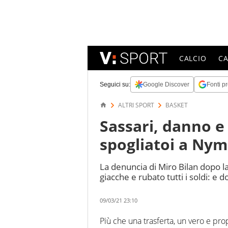
CALCIO
C
Seguici su:
Google Discover
Fonti pr
ALTRI SPORT
BASKET
Sassari, danno e 
spogliatoi a Ny
La denuncia di Miro Bilan dopo la
giacche e rubato tutti i soldi: e 
09/03/21 23:10
Più che una trasferta, un vero e pro