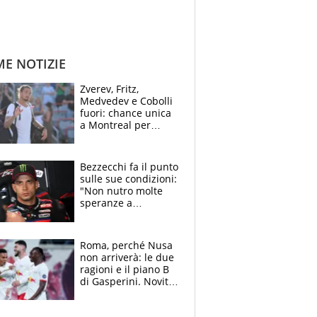
ME NOTIZIE
Zverev, Fritz,
Medvedev e Cobolli
fuori: chance unica
a Montreal per
Musetti, Jodar e
Fonseca. Sascha
attacca le palline
Bezzecchi fa il punto
sulle sue condizioni:
"Non nutro molte
speranze a
Silverstone". Ma
promette battaglia
da Aragon
Roma, perché Nusa
non arriverà: le due
ragioni e il piano B
di Gasperini. Novità
su Pellegrini e
Cacciamani