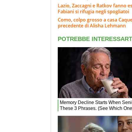
Lazio, Zaccagni e Ratkov fanno e
Fabiani si rifugia negli spogliatoi
Como, colpo grosso a casa Caqueret
precedente di Alisha Lehmann