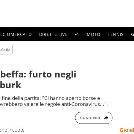
ALCIOMERCATO
DIRETTE LIVE
F1
MOTO
TENNIS
G
eferite
beffa: furto negli
mburk
 fine della partita: "Ci hanno aperto borse e
dovrebbero valere le regole anti-Coronavirus...".
CONDIVIDI
Gioie
prio incubo.