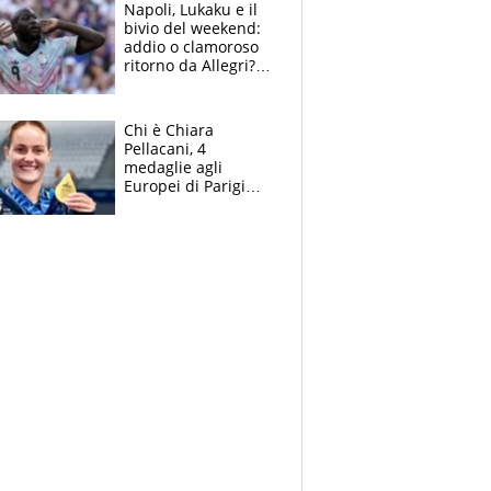
Napoli, Lukaku e il
bivio del weekend:
addio o clamoroso
ritorno da Allegri?
Gli scenari
Chi è Chiara
Pellacani, 4
medaglie agli
Europei di Parigi
2026, papà
Giampaolo
giornalista, mamma
insegnante e il
fratello calciatore