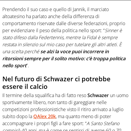
Prendendo il suo caso e quello di Jannik, il marciato
altoatesino ha parlato anche della differenza di
comportamento riservate dalle diverse federazioni, proprio
per evidenziare il peso della politica nello sport: “
Sinner è
stato difeso dalla Federtennis, mentre la Fidal è sempre
restata in silenzio sul mio caso per tutelare gli altri atleti. È
una scelta perché
se alzi la voce puoi incorrere in
ritorsioni sempre per il solito motivo: c’è troppa politica
nello sport
”.
Nel futuro di Schwazer ci potrebbe
essere il calcio
Il termine della squalifica ha di fatto reso
Schwazer
un uomo
sportivamente libero, non tanto di gareggiare nelle
competizioni professionistiche visto il ritiro arrivato a luglio
subito dopo la
QAlex 20k
, ma quanto meno di poter
accompagnare i propri figli a fare sport: “
A Santo Stefano
compirò 40 anni, ma è come se sentissi di averne 60 o 70.