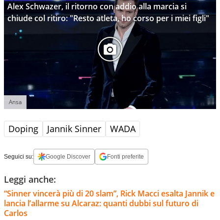
Alex Schwazer, il ritorno con addio alla marcia si
chiude col ritiro: "Resto atleta, ho corso per i miei figli"
Ansa
Doping
Jannik Sinner
WADA
Seguici su:
Google Discover
Fonti preferite
Leggi anche:
“Sinner vincerà più di 20 slam”, Rick Macci esalta Jannik e
lancia l’allarme su Alcaraz: quanti dubbi sul futuro di
Carlos