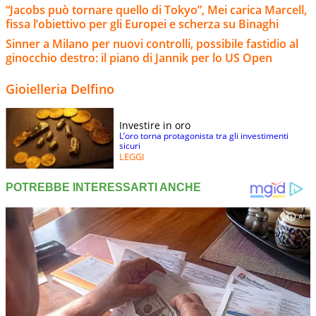
“Jacobs può tornare quello di Tokyo”, Mei carica Marcell,
fissa l’obiettivo per gli Europei e scherza su Binaghi
Sinner a Milano per nuovi controlli, possibile fastidio al
ginocchio destro: il piano di Jannik per lo US Open
Gioielleria Delfino
Investire in oro
L’oro torna protagonista tra gli investimenti
sicuri
LEGGI