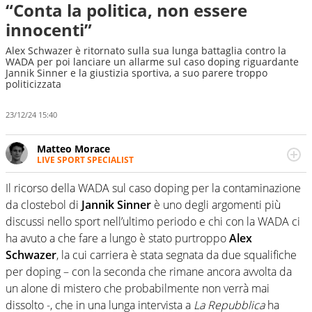
“Conta la politica, non essere
innocenti”
Alex Schwazer è ritornato sulla sua lunga battaglia contro la
WADA per poi lanciare un allarme sul caso doping riguardante
Jannik Sinner e la giustizia sportiva, a suo parere troppo
politicizzata
23/12/24 15:40
Matteo Morace
LIVE SPORT SPECIALIST
La multimedialità quale approccio personale e
professionale. Ama raccontare lo sport focalizzando ogni
Il ricorso della WADA sul caso doping per la contaminazione
attenzione sul tempo reale: la verità della dirette non
da clostebol di
Jannik Sinner
è uno degli argomenti più
sono opinioni ma fatti
discussi nello sport nell’ultimo periodo e chi con la WADA ci
ha avuto a che fare a lungo è stato purtroppo
Alex
Schwazer
, la cui carriera è stata segnata da due squalifiche
per doping – con la seconda che rimane ancora avvolta da
un alone di mistero che probabilmente non verrà mai
dissolto -, che in una lunga intervista a
La Repubblica
ha