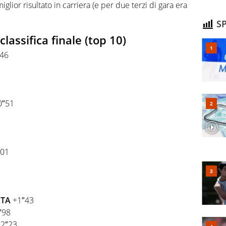
miglior risultato in carriera (e per due terzi di gara era
SP
classifica finale (top 10)
″46
0″51
″01
ITA
+1″43
″98
+2″23