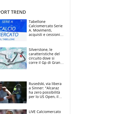
ORT TREND
Tabellone
Calciomercato Serie
A. Movimenti,
acquisti e cessioni:
estate 2026-27
Silverstone, le
caratteristiche del
circuito dove si
corre il Gp di Gran
Bretagna del
Motomondiale
Rusedski, via libera
a Sinner: "Alcaraz
ha zero possibilità
per lo US Open, il
2026 forse è gà
finito per lui"
LIVE Calciomercato