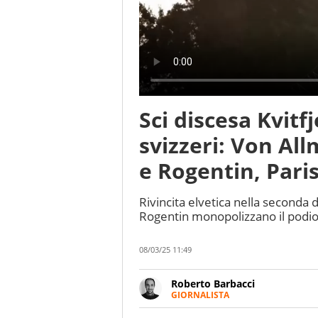
Sci discesa Kvitfj
svizzeri: Von Al
e Rogentin, Pari
Rivincita elvetica nella seconda 
Rogentin monopolizzano il podio.
08/03/25 11:49
Roberto Barbacci
GIORNALISTA
Giornalista (pubblicista) sportiv