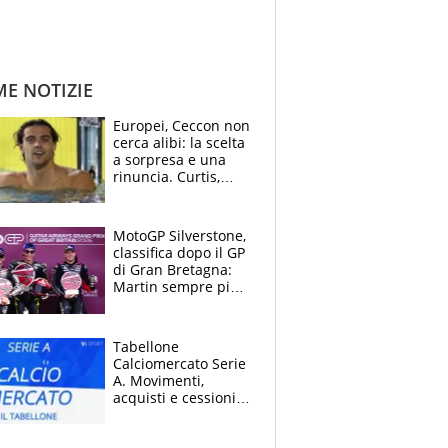
ME NOTIZIE
Europei, Ceccon non
cerca alibi: la scelta
a sorpresa e una
rinuncia. Curtis,
momento della
verità: “La pressione
c’è”
MotoGP Silverstone,
classifica dopo il GP
di Gran Bretagna:
Martin sempre più
leader, ma
Bezzecchi avanza
Tabellone
Calciomercato Serie
A. Movimenti,
acquisti e cessioni:
estate 2026-27