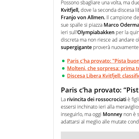
chiedergli di boxe, di scherma,
Possono sbagliare una volta, ma due 
Kvitfjell,
dove la seconda discesa li
Franjo von Allmen.
Il campione del
sue spalle si piazza
Marco Oderma
ieri sull’
Olympiabakken
per la quint
discreta ma non riesce ad andare ol
supergigante
proverà nuovamente a
Paris c'ha provato: "Pista buona
Molteni, che sorpresa: prima to
Discesa Libera Kvitfjell: classifi
Paris c’ha provato: “Pi
La
rivincita dei rossocrociati
è fig
essersi inchinato ieri alla meravigli
inseguirlo, ma oggi
Monney
non è s
adattarsi al meglio alle mutate condi