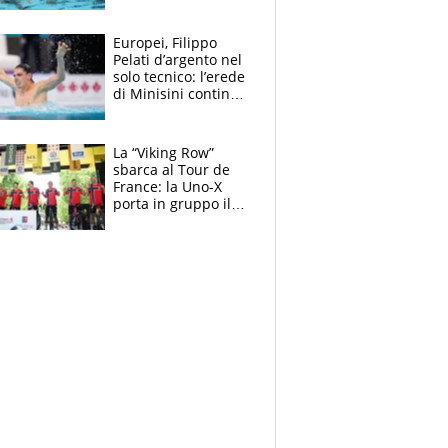
medagliere, ora
tocca a Ceccon, Curti
e compagni
Europei, Filippo
continuare
Pelati d’argento nel
solo tecnico: l’erede
di Minisini continua
a stupire, Los
Angeles è già nel
mirino
La “Viking Row”
sbarca al Tour de
France: la Uno-X
porta in gruppo il
rito della Norvegia
di Haaland e
compagni