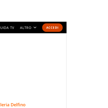
UIDA TV
ALTRO
ACCEDI
CALENDARI E CLASSIFICHE
ALTRI SPORT
MONDIALI 2026
OLIMPIADI
GOSSIP
LIFESTYLE
lleria Delfino