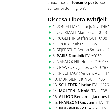
chiudendo al
16esimo posto
, suo 
sui tempi dei migliori).
Discesa Libera Kvitfjell: 
1. VON ALLMEN Franjo SUI 1’45
2. ODERMATT Marco SUI +0″28
3. ROGENTIN Stefan (SUI +0″38
4. HROBAT Miha SLO +0″43
5. SEJERSTUD Adrian Smiseth + 
6.
PARIS Dominik
ITA +0″59
7.
NARALOCNIK
Nejc SLO +0″75
8. CRAWFORD James USA +0″87
9.
KRIECHMAYR
Vincent AUT +1
10.
MURISIER
Justin SUI +1″05
13.
SCHIEDER Florian
ITA +1″26
14.
MOLTENI Nicolò
ITA +1″38
16.
ALLIOD Benjamin Jacques 
26.
FRANZONI Giovanni
ITA +1
32.
INNERHOFER Christof
ITA 