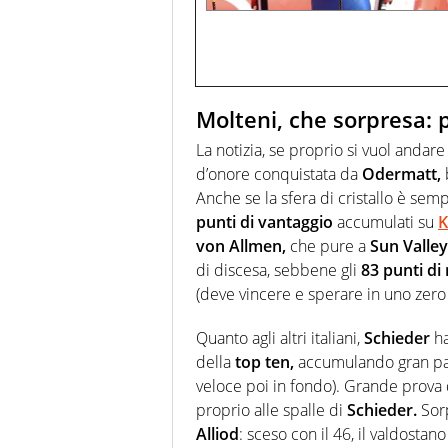
Molteni, che sorpresa: p
La notizia, se proprio si vuol andare
d’onore conquistata da
Odermatt,
Anche se la sfera di cristallo è sem
punti di vantaggio
accumulati su
K
von Allmen,
che pure a
Sun Valley
di discesa, sebbene gli
83 punti di 
(deve vincere e sperare in uno zero
Quanto agli altri italiani,
Schieder
ha
della
top ten,
accumulando gran part
veloce poi in fondo). Grande prova
proprio alle spalle di
Schieder.
Sorp
Alliod
: sceso con il 46, il valdosta