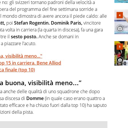
 di volley o di curling: ve ne farà innamorare
no: gli svizzeri tornano padroni della velocità a
bera del programma del fine settimana sorride a
 mondo dimostra di avere ancora il piede caldo: alle
tt,
poi
Stefan Rogentin. Dominik Paris,
vincitore
a volta in carriera (la quarta in discesa), fa una gara
tre il
sesto posto.
Anche se domani in
 piazzare l’acuto.
, visibilità meno..."
p 15 in carriera. Bene Alliod
ca finale (top 10)
sta buona, visibilità meno…”
lia anche delle qualità di uno squadrone che dopo
osa discesa di
Domme
(in quale caso erano quattro a
tato efficace e ha chiuso fuori dalla top 10) ha saputo
zioni della pista.