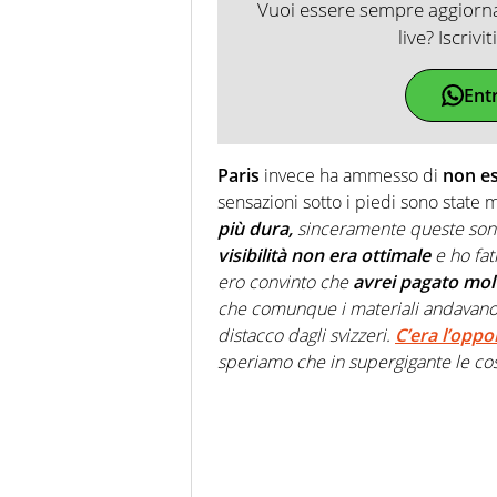
Vuoi essere sempre aggiornat
live? Iscrivi
Ent
Paris
invece ha ammesso di
non es
sensazioni sotto i piedi sono state m
più dura,
sinceramente queste sono
visibilità non era ottimale
e ho fat
ero convinto che
avrei pagato molt
che comunque i materiali andavano
distacco dagli svizzeri.
C’era l’oppo
speriamo che in supergigante le c