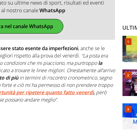
o su ultime news di sport, risultati ed eventi
ti al nostro canale
WhatsApp
ra nel canale WhatsApp
ULTI
sere stato esente da imperfezioni
, anche se le
igliori rispetto alla prova del venerdì.
“La pista era
 condizioni che mi piacciono, ma purtroppo
la
icato a trovare le linee migliori. Onestamente all’arrivo
o di più
in termini di riscontro cronometrico, segno
 forte e ciò mi ha permesso di non prendere troppo
rtunità per ripetere quanto fatto venerdì
,
però
ose possano andare meglio”
.