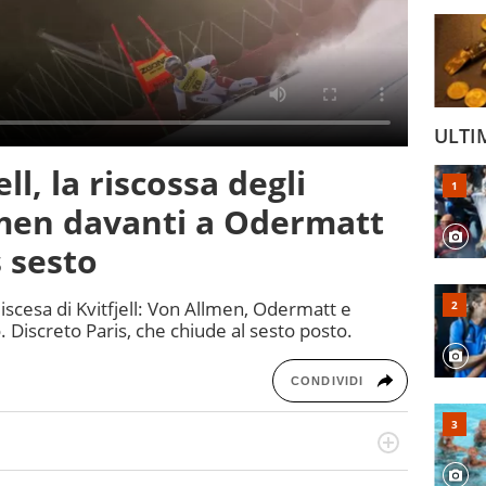
ULTI
ell, la riscossa degli
lmen davanti a Odermatt
s sesto
discesa di Kvitfjell: Von Allmen, Odermatt e
 Discreto Paris, che chiude al sesto posto.
CONDIVIDI
o a tutto campo, è il tuttologo di Virgilio Sport. Provate a