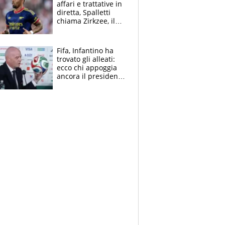
affari e trattative in
diretta, Spalletti
chiama Zirkzee, il
Milan valuta il
ritorno di Brahim
Diaz
Fifa, Infantino ha
trovato gli alleati:
ecco chi appoggia
ancora il presidente
che spera di essere
rieletto