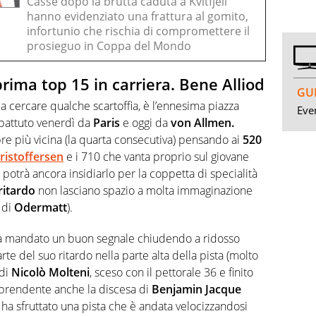
Casse dopo la brutta caduta a Kvitfjell
hanno evidenziato una frattura al gomito,
infortunio che rischia di compromettere il
prosieguo in Coppa del Mondo
rima top 15 in carriera. Bene Alliod
GUI
 a cercare qualche scartoffia, è l’ennesima piazza
Even
battuto venerdì da
Paris
e oggi da
von Allmen.
pre più vicina (la quarta consecutiva) pensando ai
520
ristoffersen
e i 710 che vanta proprio sul giovane
potrà ancora insidiarlo per la coppetta di specialità
ritardo
non lasciano spazio a molta immaginazione
 di
Odermatt
).
 mandato un buon segnale chiudendo a ridosso
e del suo ritardo nella parte alta della pista (molto
 di
Nicolò Molteni
, sceso con il pettorale 36 e finito
rendente anche la discesa di
Benjamin Jacque
no ha sfruttato una pista che è andata velocizzandosi