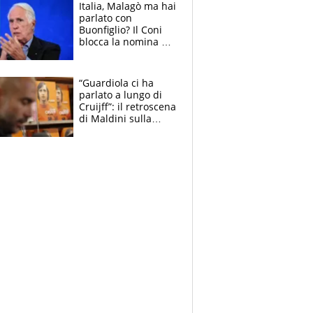
Italia, Malagò ma hai
parlato con
Buonfiglio? Il Coni
blocca la nomina di
Diana Bianchedi
“Guardiola ci ha
parlato a lungo di
Cruijff”: il retroscena
di Maldini sulla
Nazionale e sul
sogno interrotto