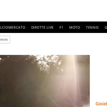
ALCIOMERCATO
DIRETTE LIVE
F1
MOTO
TENNIS
G
eferite
Gioie