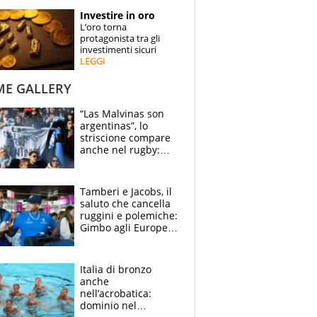
STORIE
Investire in oro
L’oro torna
SPECIALI
protagonista tra gli
investimenti sicuri
LEGGI
ESPERTI
ME GALLERY
CONTATTI
“Las Malvinas son
argentinas”, lo
striscione compare
anche nel rugby:
dopo Messi e
compagni ormai è
un caso
Tamberi e Jacobs, il
saluto che cancella
ruggini e polemiche:
Gimbo agli Europei
cerca un altro
miracolo
Italia di bronzo
anche
nell’acrobatica:
dominio nel