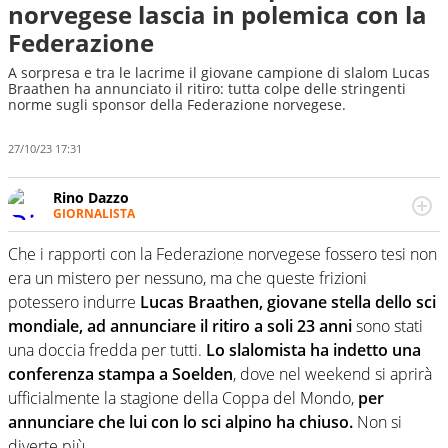
norvegese lascia in polemica con la
Federazione
A sorpresa e tra le lacrime il giovane campione di slalom Lucas
Braathen ha annunciato il ritiro: tutta colpe delle stringenti
norme sugli sponsor della Federazione norvegese.
27/10/23 17:31
Rino Dazzo
GIORNALISTA
Se mai ci fosse modo di traslare il glossario del calcio in
una nicchia di esperti, lui ne farebbe parte. Non si perde
Che i rapporti con la Federazione norvegese fossero tesi non
una svista arbitrale né gli umori social del mondo delle
era un mistero per nessuno, ma che queste frizioni
curve
potessero indurre
Lucas Braathen, giovane stella dello sci
mondiale, ad annunciare il ritiro a soli 23 anni
sono stati
una doccia fredda per tutti.
Lo slalomista ha indetto una
conferenza stampa a Soelden
, dove nel weekend si aprirà
ufficialmente la stagione della Coppa del Mondo,
per
annunciare che lui con lo sci alpino ha chiuso.
Non si
diverte più.