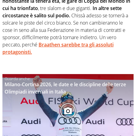
nonostante la tenera età, le gare di Coppa del Mondo in
cui ha trionfato
, tre slalom e due giganti.
In altre sette
circostanze è salito sul podio.
Chissà adesso se tornerà a
solcare le piste del circo bianco. Se non cambieranno le
cose in seno alla sua Federazione in materia di contratti e
sponsor, difficilmente potrà tornare indietro. Un vero
peccato, perché
Braathen sarebbe tra gli assoluti
protagonisti.
Milano-Cortina 2026, le date e le discipline delle terze
Olimpiadi invernali in Italia