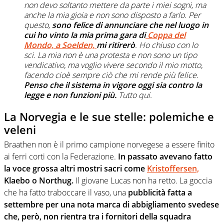
non devo soltanto mettere da parte i miei sogni, ma
anche la mia gioia e non sono disposto a farlo. Per
questo,
sono felice di annunciare che nel luogo in
cui ho vinto la mia prima gara di
Coppa del
Mondo, a Soelden,
mi ritirerò
. Ho chiuso con lo
sci. La mia non è una protesta e non sono un tipo
vendicativo, ma voglio vivere secondo il mio motto,
facendo cioè sempre ciò che mi rende più felice.
Penso che il sistema in vigore oggi sia contro la
legge e non funzioni più.
Tutto qui.
La Norvegia e le sue stelle: polemiche e
veleni
Braathen non è il primo campione norvegese a essere finito
ai ferri corti con la Federazione.
In passato avevano fatto
la voce grossa altri mostri sacri come
Kristoffersen,
Klaebo o Northug.
Il giovane Lucas non ha retto. La goccia
che ha fatto traboccare il vaso, una
pubblicità fatta a
settembre per una nota marca di abbigliamento svedese
che, però, non rientra tra i fornitori della squadra