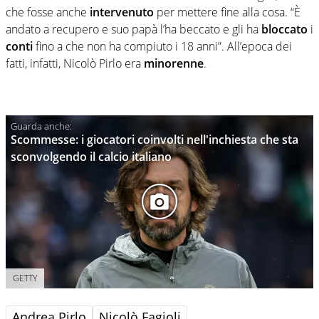
che fosse anche
intervenuto
per mettere fine alla cosa. “È
andato a recupero e suo papà l’ha beccato e gli ha
bloccato
i
conti
fino a che non ha compiuto i 18 anni”. All’epoca dei
fatti, infatti, Nicolò Pirlo era
minorenne
.
Scommesse: i giocatori coinvolti nell'inchiesta che sta
sconvolgendo il calcio italiano
GETTY
Andrea Pirlo
Nicolò Fagioli