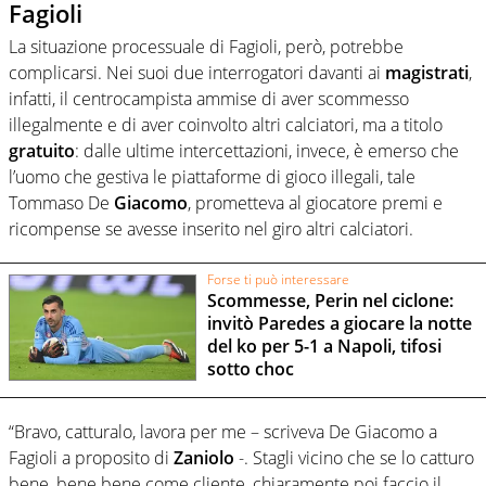
Fagioli
La situazione processuale di Fagioli, però, potrebbe
complicarsi. Nei suoi due interrogatori davanti ai
magistrati
,
infatti, il centrocampista ammise di aver scommesso
illegalmente e di aver coinvolto altri calciatori, ma a titolo
gratuito
: dalle ultime intercettazioni, invece, è emerso che
l’uomo che gestiva le piattaforme di gioco illegali, tale
Tommaso De
Giacomo
, prometteva al giocatore premi e
ricompense se avesse inserito nel giro altri calciatori.
Forse ti può interessare
Scommesse, Perin nel ciclone:
invitò Paredes a giocare la notte
del ko per 5-1 a Napoli, tifosi
sotto choc
“Bravo, catturalo, lavora per me – scriveva De Giacomo a
Fagioli a proposito di
Zaniolo
-. Stagli vicino che se lo catturo
bene, bene bene come cliente, chiaramente poi faccio il