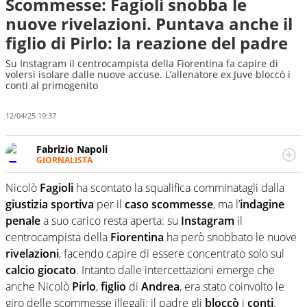
Scommesse: Fagioli snobba le
nuove rivelazioni. Puntava anche il
figlio di Pirlo: la reazione del padre
Su Instagram il centrocampista della Fiorentina fa capire di
volersi isolare dalle nuove accuse. L’allenatore ex Juve bloccò i
conti al primogenito
12/04/25 19:37
Fabrizio Napoli
GIORNALISTA
Giornalista professionista, per Virgilio Sport segue anche
il calcio ma è con la pallanuoto che esalta competenze e
Nicolò
Fagioli
ha scontato la squalifica comminatagli dalla
passioni. Cura la comunicazione di HaBaWaBa, il più
giustizia
sportiva
per il
caso scommesse
, ma l’
indagine
grande festival di waterpolo per bambini al mondo
penale
a suo carico resta aperta: su
Instagram
il
centrocampista della
Fiorentina
ha però snobbato le nuove
rivelazioni
, facendo capire di essere concentrato solo sul
calcio giocato
. Intanto dalle intercettazioni emerge che
anche Nicolò
Pirlo
,
figlio
di
Andrea
, era stato coinvolto le
giro delle scommesse illegali: il padre gli
bloccò
i
conti
.