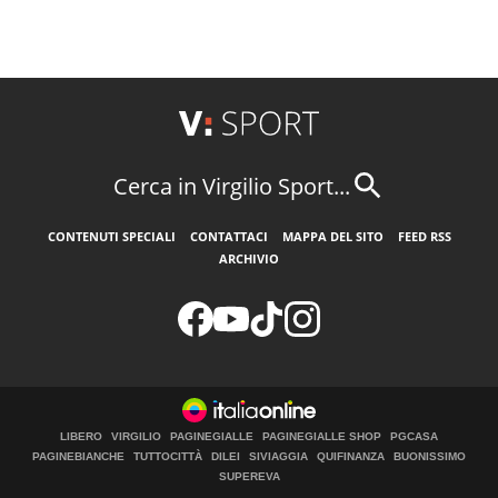
Cerca in Virgilio Sport...
CONTENUTI SPECIALI
CONTATTACI
MAPPA DEL SITO
FEED RSS
ARCHIVIO
LIBERO
VIRGILIO
PAGINEGIALLE
PAGINEGIALLE SHOP
PGCASA
PAGINEBIANCHE
TUTTOCITTÀ
DILEI
SIVIAGGIA
QUIFINANZA
BUONISSIMO
SUPEREVA