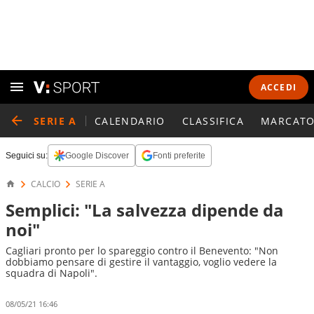
ACCEDI
SERIE A
CALENDARIO
CLASSIFICA
MARCATO
Seguici su:
Google Discover
Fonti preferite
CALCIO
SERIE A
Semplici: "La salvezza dipende da
noi"
Cagliari pronto per lo spareggio contro il Benevento: "Non
dobbiamo pensare di gestire il vantaggio, voglio vedere la
squadra di Napoli".
08/05/21 16:46