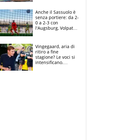
Pellegrini punta su
Curtis
Anche il Sassuolo è
senza portiere: da 2-
0 a 2-3 con
l'Augsburg, Volpato
non basta, che
errori di Muric
Vingegaard, aria di
ritiro a fine
stagione? Le voci si
intensificano.
Pogacar, niente
Sanremo nel 2027:
vuole la Roubaix