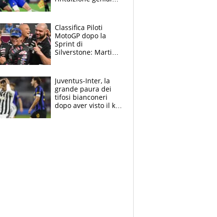
di Alonso fa esultare
anche Mancini
Classifica Piloti
MotoGP dopo la
Sprint di
Silverstone: Martin
sempre più leader,
Bezzecchi supera
Marquez
Juventus-Inter, la
grande paura dei
tifosi bianconeri
dopo aver visto il ko
nel derby d'Italia