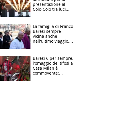
presentazione al
Colo-Colo tra luci,
spettacolo, elicotteri
e paracadutisti
La famiglia di Franco
Baresi sempre
vicina anche
nell'ultimo viaggio,
la moglie Maura, i
figli e i suoi cari
circondati
Baresi 6 per sempre,
dall'affetto dei tifosi
l'omaggio dei tifosi a
Casa Milan è
commovente:
maglie, bandiere,
sciarpe, lacrime e
bigliettini