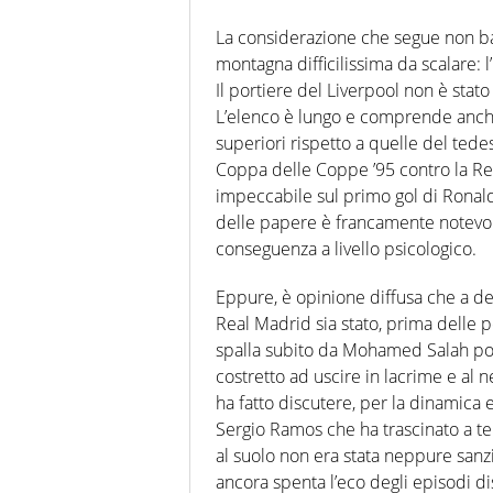
La considerazione che segue non bas
montagna difficilissima da scalare: 
Il portiere del Liverpool non è stat
L’elenco è lungo e comprende anche 
superiori rispetto a quelle del tede
Coppa delle Coppe ’95 contro la Rea
impeccabile sul primo gol di Ronaldo
delle papere è francamente notevol
conseguenza a livello psicologico.
Eppure, è opinione diffusa che a de
Real Madrid sia stato, prima delle pe
spalla subito da Mohamed Salah poc
costretto ad uscire in lacrime e al 
ha fatto discutere, per la dinamica 
Sergio Ramos che ha trascinato a ter
al suolo non era stata neppure sanzi
ancora spenta l’eco degli episodi d