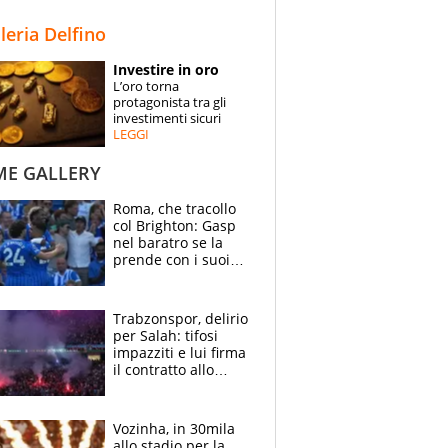
STORIE
lleria Delfino
SPECIALI
Investire in oro
L’oro torna
ESPERTI
protagonista tra gli
investimenti sicuri
LEGGI
CONTATTI
ME GALLERY
Roma, che tracollo
col Brighton: Gasp
nel baratro se la
prende con i suoi
cambiando tutti
Trabzonspor, delirio
per Salah: tifosi
impazziti e lui firma
il contratto allo
stadio
Vozinha, in 30mila
allo stadio per la