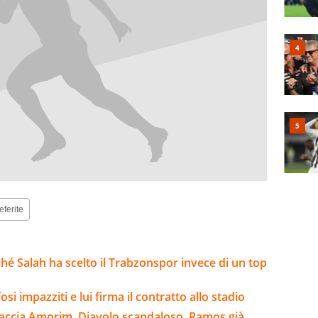
eferite
hé Salah ha scelto il Trabzonspor invece di un top
osi impazziti e lui firma il contratto allo stadio
raccia Amorim, Diavolo scandaloso, Ramos già