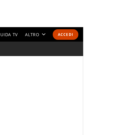
UIDA TV
ALTRO
ACCEDI
CALENDARI E CLASSIFICHE
ALTRI SPORT
MONDIALI 2026
OLIMPIADI
GOSSIP
LIFESTYLE