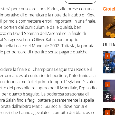
Gioie
terà per consolare Loris Karius, alle prese con una
l’imperativo di dimenticare la notte da incubo di Kiev.
o il primo a commettere errori importanti in una finale.
portieri dal curriculum, e dalle qualità, ben
sco: da David Seaman dell’Arsenal nella finale di
l Saragozza fino a Oliver Kahn, non proprio
ULTI
 nella finale del Mondiale 2002. Tuttavia, la portata
e per pensare di ripartire senza pagare qualche
cidere la finale di Champions League tra i Reds e il
rformances al contrario del portiere, l’infortunio alla
o dopo la metà del primo tempo. L’egiziano è stato
netto del possibile recupero per il Mondiale, l’episodio
e per quanto è seguito. La poderosa strattonata di
ra Salah fino a fargli battere pesantemente la spalla
onata dall’arbitro Mazic. Sui social, dove non si è
iscussi che hanno agevolato il compito dei blancos nei