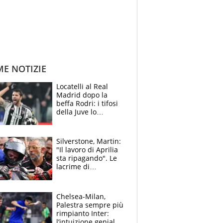
ME NOTIZIE
Locatelli al Real
Madrid dopo la
beffa Rodri: i tifosi
della Juve lo
“vendono” sui social,
cosa c’è di vero
Silverstone, Martin:
"Il lavoro di Aprilia
sta ripagando". Le
lacrime di
Bezzecchi: "Ho dato
tutto, spero di finire
la gara domani"
Chelsea-Milan,
Palestra sempre più
rimpianto Inter:
l’intuizione geniale