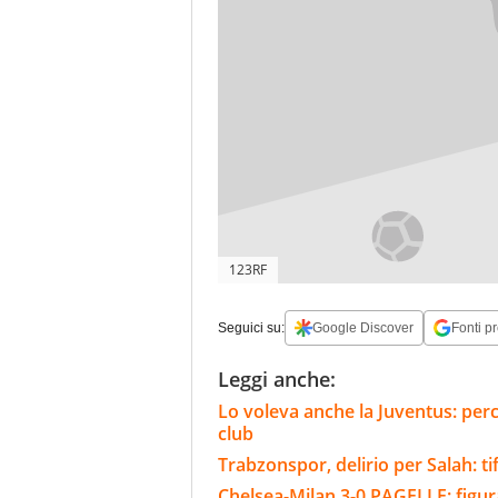
123RF
Seguici su:
Google Discover
Fonti pr
Leggi anche:
Lo voleva anche la Juventus: perc
club
Trabzonspor, delirio per Salah: tif
Chelsea-Milan 3-0 PAGELLE: figu