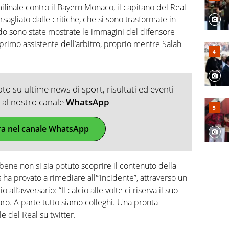
mifinale contro il Bayern Monaco, il capitano del Real
gliato dalle critiche, che si sono trasformate in
ndo sono state mostrate le immagini del difensore
primo assistente dell’arbitro, proprio mentre Salah
o su ultime news di sport, risultati ed eventi
ti al nostro canale
WhatsApp
ra nel canale WhatsApp
bene non si sia potuto scoprire il contenuto della
 ha provato a rimediare all'”incidente”, attraverso un
ll’avversario: “Il calcio alle volte ci riserva il suo
amaro. A parte tutto siamo colleghi. Una pronta
le del Real su twitter.