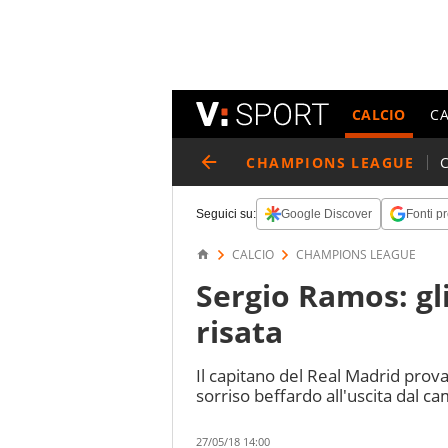
CALCIO
C
CHAMPIONS LEAGUE
Seguici su:
Google Discover
Fonti pr
CALCIO
CHAMPIONS LEAGUE
Sergio Ramos: gl
risata
Il capitano del Real Madrid prova
sorriso beffardo all'uscita dal c
27/05/18 14:00