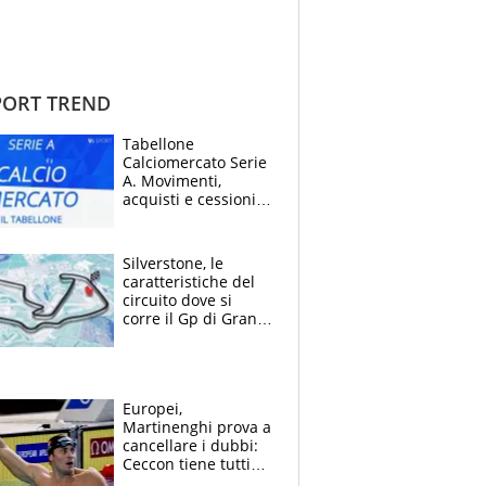
ORT TREND
Tabellone
Calciomercato Serie
A. Movimenti,
acquisti e cessioni:
estate 2026-27
Silverstone, le
caratteristiche del
circuito dove si
corre il Gp di Gran
Bretagna del
Motomondiale
Europei,
Martinenghi prova a
cancellare i dubbi:
Ceccon tiene tutti
col fiato sospeso.