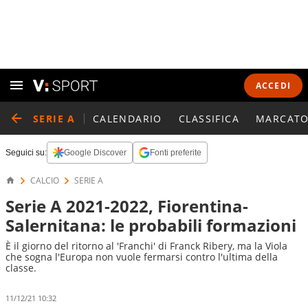
ACCEDI
SERIE A
CALENDARIO
CLASSIFICA
MARCATO
Seguici su:
Google Discover
Fonti preferite
CALCIO
SERIE A
Serie A 2021-2022, Fiorentina-
Salernitana: le probabili formazioni
È il giorno del ritorno al 'Franchi' di Franck Ribery, ma la Viola
che sogna l'Europa non vuole fermarsi contro l'ultima della
classe.
11/12/21 10:32