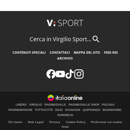
Cerca in Virgilio Sport...
CONTENUTI SPECIALI
CONTATTACI
MAPPA DEL SITO
FEED RSS
ARCHIVIO
LIBERO
VIRGILIO
PAGINEGIALLE
PAGINEGIALLE SHOP
PGCASA
PAGINEBIANCHE
TUTTOCITTÀ
DILEI
SIVIAGGIA
QUIFINANZA
BUONISSIMO
SUPEREVA
Chi siamo
Note Legali
Privacy
Cookie Policy
Preferenze sui cookie
Aiuto