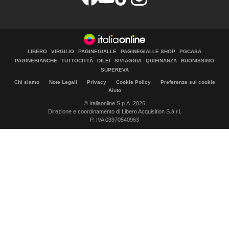
LIBERO
VIRGILIO
PAGINEGIALLE
PAGINEGIALLE SHOP
PGCASA
PAGINEBIANCHE
TUTTOCITTÀ
DILEI
SIVIAGGIA
QUIFINANZA
BUONISSIMO
SUPEREVA
Chi siamo
Note Legali
Privacy
Cookie Policy
Preferenze sui cookie
Aiuto
© Italiaonline S.p.A. 2026
Direzione e coordinamento di Libero Acquisition S.á r.l.
P. IVA 03970540963