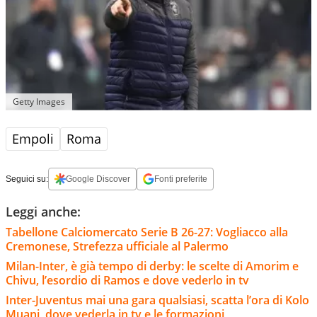
Getty Images
Empoli
Roma
Seguici su:
Google Discover
Fonti preferite
Leggi anche:
Tabellone Calciomercato Serie B 26-27: Vogliacco alla
Cremonese, Strefezza ufficiale al Palermo
Milan-Inter, è già tempo di derby: le scelte di Amorim e
Chivu, l’esordio di Ramos e dove vederlo in tv
Inter-Juventus mai una gara qualsiasi, scatta l’ora di Kolo
Muani, dove vederla in tv e le formazioni