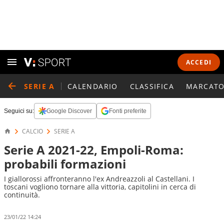
ACCEDI
SERIE A
CALENDARIO
CLASSIFICA
MARCATO
Seguici su:
Google Discover
Fonti preferite
CALCIO
SERIE A
Serie A 2021-22, Empoli-Roma:
probabili formazioni
I giallorossi affronteranno l'ex Andreazzoli al Castellani. I
toscani vogliono tornare alla vittoria, capitolini in cerca di
continuità.
23/01/22 14:24