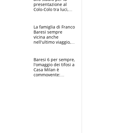
presentazione al
Colo-Colo tra luci,
spettacolo, elicotteri
e paracadutisti
La famiglia di Franco
Baresi sempre
vicina anche
nell'ultimo viaggio,
la moglie Maura, i
figli e i suoi cari
circondati
Baresi 6 per sempre,
dall'affetto dei tifosi
l'omaggio dei tifosi a
Casa Milan è
commovente:
maglie, bandiere,
sciarpe, lacrime e
bigliettini