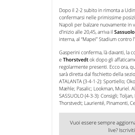
Dopo il 2-2 subito in rimonta a Udine
confermarsi nelle primissime posizi
Napoli per balzare nuovamente in ve
d’inizio alle 20,45, arriva il
Sassuolo
interna, al “Mapei” Stadium contro l’
Gasperini conferma, là davanti, la 
e
Thorstvedt
ok dopo gli affatica
regolarmente presenti. Ecco ora, qui
sarà diretta dal fischietto della se
ATALANTA (3-4-1-2): Sportiello; Oko
Mæhle; Pasalic; Lookman, Muriel. Al
SASSUOLO (4-3-3): Consigli; Toljan, E
Thorstvedt; Laurienté, Pinamonti, Cei
Vuoi essere sempre aggiornat
live? Iscrivi