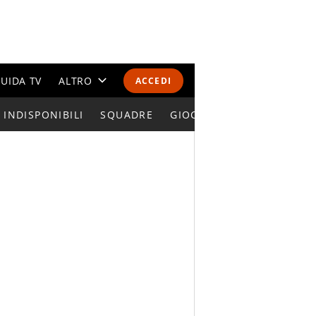
UIDA TV
ALTRO
ACCEDI
INDISPONIBILI
CALENDARI E CLASSIFICHE
SQUADRE
GIOCATORI SERIE A
ALTRI SPORT
MONDIALI 2026
OLIMPIADI
GOSSIP
LIFESTYLE