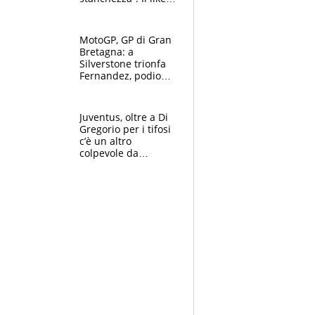
di Mancini e le
polemiche sui social
MotoGP, GP di Gran
Bretagna: a
Silverstone trionfa
Fernandez, podio
tutto Aprilia.
Bezzecchi stremato
ed eroico
Juventus, oltre a Di
Gregorio per i tifosi
c’è un altro
colpevole da
mandar via