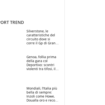
ORT TREND
Silverstone, le
caratteristiche del
circuito dove si
corre il Gp di Gran
Bretagna del
Motomondiale
Genoa, follia prima
della gara col
Deportivo: scontri
violenti tra tifosi, il
video è virale
Mondiali, l’Italia più
bella di sempre:
Inzoli come Howe,
Doualla oro e record
con la staffetta, Di