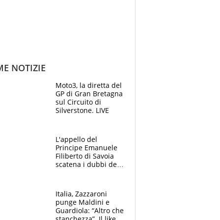
ME NOTIZIE
Moto3, la diretta del
GP di Gran Bretagna
sul Circuito di
Silverstone. LIVE
L'appello del
Principe Emanuele
Filiberto di Savoia
scatena i dubbi dei
tifosi: "E' una
trappola"
Italia, Zazzaroni
punge Maldini e
Guardiola: “Altro che
stanchezza”. Il like