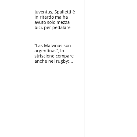
Fabio dominatrice
Juventus, Spalletti è
in ritardo ma ha
avuto solo mezza
bici, per pedalare
serve altro: i nodi
cruciali
“Las Malvinas son
argentinas”, lo
striscione compare
anche nel rugby:
dopo Messi e
compagni ormai è
un caso