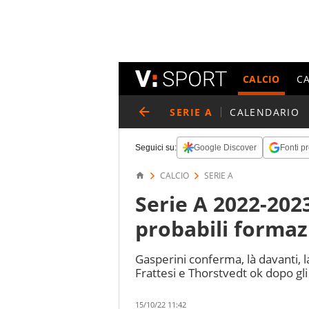
CALCIO
C
SERIE A
CALENDARIO
Seguici su:
Google Discover
Fonti pr
CALCIO
SERIE A
Serie A 2022-2023
probabili formaz
Gasperini conferma, là davanti,
Frattesi e Thorstvedt ok dopo gli
15/10/22 11:42