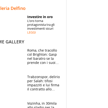
STORIE
lleria Delfino
SPECIALI
Investire in oro
L’oro torna
ESPERTI
protagonista tra gli
investimenti sicuri
LEGGI
CONTATTI
ME GALLERY
Roma, che tracollo
col Brighton: Gasp
nel baratro se la
prende con i suoi
cambiando tutti
Trabzonspor, delirio
per Salah: tifosi
impazziti e lui firma
il contratto allo
stadio
Vozinha, in 30mila
allo stadio per la