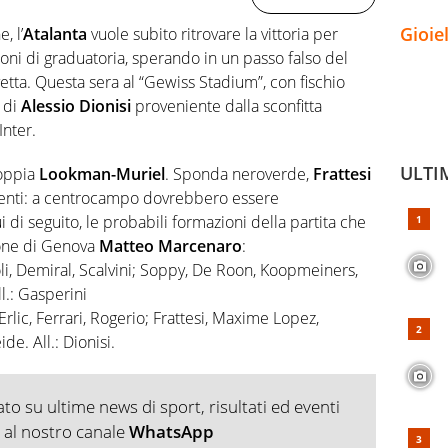
Gioie
, l’
Atalanta
vuole subito ritrovare la vittoria per
oni di graduatoria, sperando in un passo falso del
tta. Questa sera al “Gewiss Stadium”, con fischio
di
Alessio Dionisi
proveniente dalla sconfitta
Inter.
ULTI
coppia
Lookman-Muriel
. Sponda neroverde,
Frattesi
menti: a centrocampo dovrebbero essere
 di seguito, le probabili formazioni della partita che
zione di Genova
Matteo Marcenaro
:
li, Demiral, Scalvini; Soppy, De Roon, Koopmeiners,
l.: Gasperini
rlic, Ferrari, Rogerio; Frattesi, Maxime Lopez,
de. All.: Dionisi.
o su ultime news di sport, risultati ed eventi
ti al nostro canale
WhatsApp