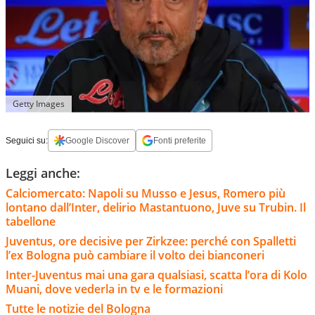
Getty Images
Seguici su:
Google Discover
Fonti preferite
Leggi anche:
Calciomercato: Napoli su Musso e Jesus, Romero più
lontano dall’Inter, delirio Mastantuono, Juve su Trubin. Il
tabellone
Juventus, ore decisive per Zirkzee: perché con Spalletti
l’ex Bologna può cambiare il volto dei bianconeri
Inter-Juventus mai una gara qualsiasi, scatta l’ora di Kolo
Muani, dove vederla in tv e le formazioni
Tutte le notizie del Bologna