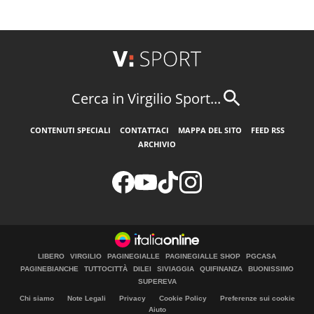
Cerca in Virgilio Sport...
CONTENUTI SPECIALI
CONTATTACI
MAPPA DEL SITO
FEED RSS
ARCHIVIO
LIBERO
VIRGILIO
PAGINEGIALLE
PAGINEGIALLE SHOP
PGCASA
PAGINEBIANCHE
TUTTOCITTÀ
DILEI
SIVIAGGIA
QUIFINANZA
BUONISSIMO
SUPEREVA
Chi siamo
Note Legali
Privacy
Cookie Policy
Preferenze sui cookie
Aiuto