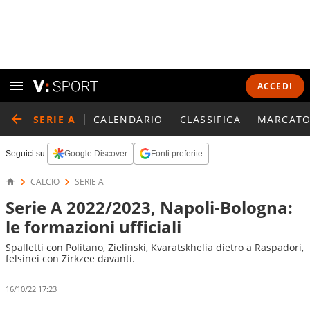
ACCEDI
SERIE A
CALENDARIO
CLASSIFICA
MARCATO
Seguici su:
Google Discover
Fonti preferite
CALCIO
SERIE A
Serie A 2022/2023, Napoli-Bologna:
le formazioni ufficiali
Spalletti con Politano, Zielinski, Kvaratskhelia dietro a Raspadori,
felsinei con Zirkzee davanti.
16/10/22 17:23