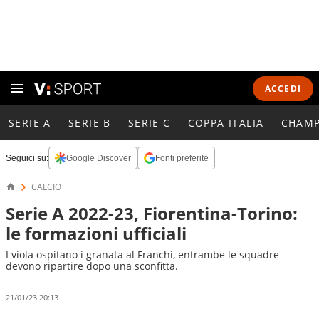
ACCEDI
SERIE A
SERIE B
SERIE C
COPPA ITALIA
CHAMP
Seguici su:
Google Discover
Fonti preferite
CALCIO
Serie A 2022-23, Fiorentina-Torino:
le formazioni ufficiali
I viola ospitano i granata al Franchi, entrambe le squadre
devono ripartire dopo una sconfitta.
21/01/23 20:13