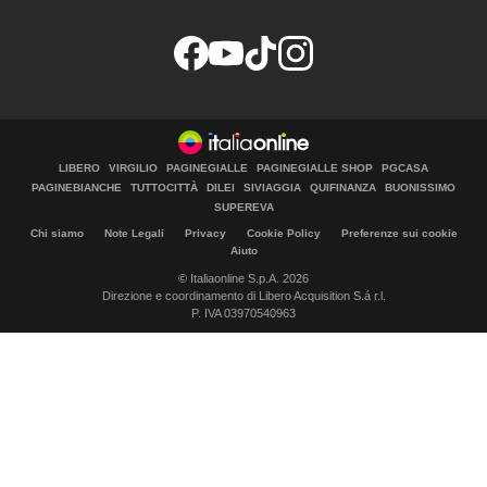
LIBERO
VIRGILIO
PAGINEGIALLE
PAGINEGIALLE SHOP
PGCASA
PAGINEBIANCHE
TUTTOCITTÀ
DILEI
SIVIAGGIA
QUIFINANZA
BUONISSIMO
SUPEREVA
Chi siamo
Note Legali
Privacy
Cookie Policy
Preferenze sui cookie
Aiuto
© Italiaonline S.p.A. 2026
Direzione e coordinamento di Libero Acquisition S.á r.l.
P. IVA 03970540963