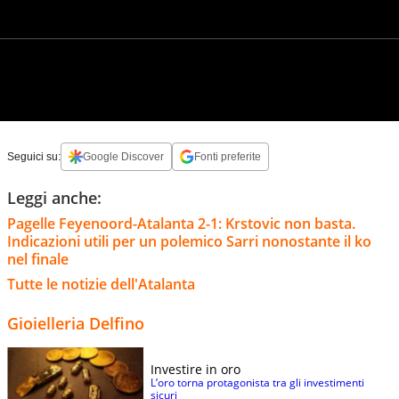
Seguici su:
Google Discover
Fonti preferite
Leggi anche:
Pagelle Feyenoord-Atalanta 2-1: Krstovic non basta.
Indicazioni utili per un polemico Sarri nonostante il ko
nel finale
Tutte le notizie dell'Atalanta
Gioielleria Delfino
Investire in oro
L’oro torna protagonista tra gli investimenti
sicuri