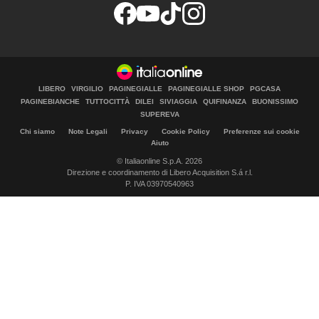
LIBERO
VIRGILIO
PAGINEGIALLE
PAGINEGIALLE SHOP
PGCASA
PAGINEBIANCHE
TUTTOCITTÀ
DILEI
SIVIAGGIA
QUIFINANZA
BUONISSIMO
SUPEREVA
Chi siamo
Note Legali
Privacy
Cookie Policy
Preferenze sui cookie
Aiuto
© Italiaonline S.p.A. 2026
Direzione e coordinamento di Libero Acquisition S.á r.l.
P. IVA 03970540963