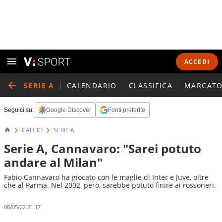
ACCEDI
SERIE A
CALENDARIO
CLASSIFICA
MARCATO
Seguici su:
Google Discover
Fonti preferite
CALCIO
SERIE A
Serie A, Cannavaro: "Sarei potuto
andare al Milan"
Fabio Cannavaro ha giocato con le maglie di Inter e Juve, oltre
che al Parma. Nel 2002, però, sarebbe potuto finire ai rossoneri.
08/05/22 21:17