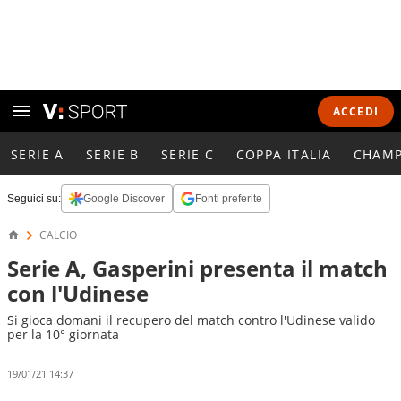
ACCEDI
SERIE A
SERIE B
SERIE C
COPPA ITALIA
CHAMP
Seguici su:
Google Discover
Fonti preferite
CALCIO
Serie A, Gasperini presenta il match
con l'Udinese
Si gioca domani il recupero del match contro l'Udinese valido
per la 10° giornata
19/01/21 14:37