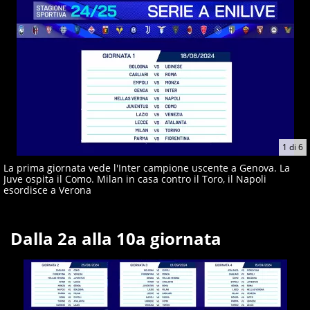
giornalisti ed esperti di sport abili sia nel gioco di
rimessa quando intercettano le notizie e le rilanciano
verso la rete, sia nella costruzione dal basso quando
creano contenuti 100% originali ed esclusivi.
1
di
6
La prima giornata vede l'Inter campione uscente a Genova. La
Juve ospita il Como. Milan in casa contro il Toro, il Napoli
esordisce a Verona
Dalla 2a alla 10a giornata