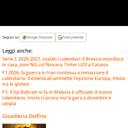
Seguici su:
Google Discover
Fonti preferite
Leggi anche:
Serie C 2026-2027, svelati i calendari: il Brescia esordisce
in casa, Juve NG col Novara, l'Inter U23 a Catania
F1 2026, la guerra in Iran continua a minacciare il
calendario: Domenicali ammette l'opzione Europa, Imola
tra le ipotesi
F1, il Gp Bahrain si fa in Malesia è ufficiale: il nuovo
calendario. Imola ci prova ma la gara a dicembre è
utopia
Gioielleria Delfino