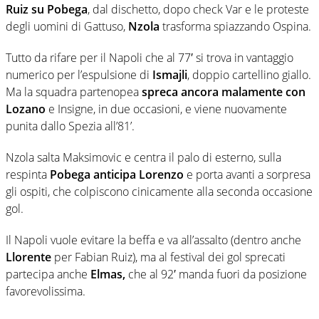
Ruiz su Pobega
, dal dischetto, dopo check Var e le proteste
degli uomini di Gattuso,
Nzola
trasforma spiazzando Ospina.
Tutto da rifare per il Napoli che al 77′ si trova in vantaggio
numerico per l’espulsione di
Ismajli
, doppio cartellino giallo.
Ma la squadra partenopea
spreca ancora malamente con
Lozano
e Insigne, in due occasioni, e viene nuovamente
punita dallo Spezia all’81’.
Nzola salta Maksimovic e centra il palo di esterno, sulla
respinta
Pobega anticipa Lorenzo
e porta avanti a sorpresa
gli ospiti, che colpiscono cinicamente alla seconda occasione
gol.
Il Napoli vuole evitare la beffa e va all’assalto (dentro anche
Llorente
per Fabian Ruiz), ma al festival dei gol sprecati
partecipa anche
Elmas,
che al 92′ manda fuori da posizione
favorevolissima.