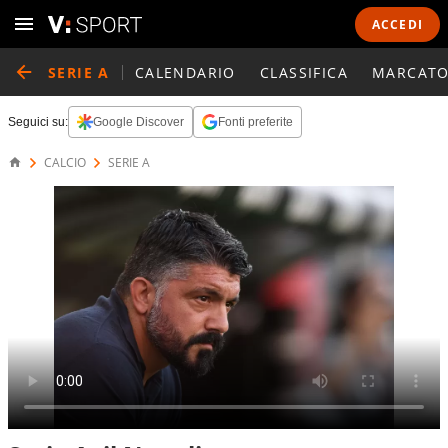
ACCEDI
SERIE A
CALENDARIO
CLASSIFICA
MARCATO
Seguici su:
Google Discover
Fonti preferite
CALCIO
SERIE A