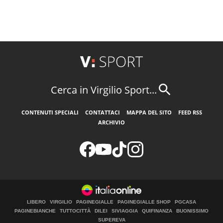
Cerca in Virgilio Sport...
CONTENUTI SPECIALI
CONTATTACI
MAPPA DEL SITO
FEED RSS
ARCHIVIO
LIBERO
VIRGILIO
PAGINEGIALLE
PAGINEGIALLE SHOP
PGCASA
PAGINEBIANCHE
TUTTOCITTÀ
DILEI
SIVIAGGIA
QUIFINANZA
BUONISSIMO
SUPEREVA