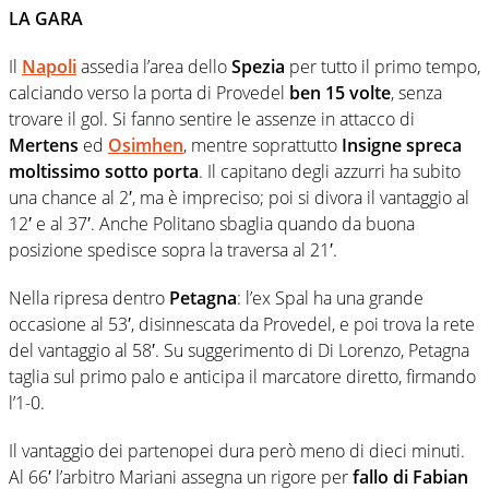
LA GARA
Il
Napoli
assedia l’area dello
Spezia
per tutto il primo tempo,
calciando verso la porta di Provedel
ben 15 volte
, senza
trovare il gol. Si fanno sentire le assenze in attacco di
Mertens
ed
Osimhen
, mentre soprattutto
Insigne spreca
moltissimo sotto porta
. Il capitano degli azzurri ha subito
una chance al 2′, ma è impreciso; poi si divora il vantaggio al
12′ e al 37′. Anche Politano sbaglia quando da buona
posizione spedisce sopra la traversa al 21′.
Nella ripresa dentro
Petagna
: l’ex Spal ha una grande
occasione al 53′, disinnescata da Provedel, e poi trova la rete
del vantaggio al 58′. Su suggerimento di Di Lorenzo, Petagna
taglia sul primo palo e anticipa il marcatore diretto, firmando
l’1-0.
Il vantaggio dei partenopei dura però meno di dieci minuti.
Al 66′ l’arbitro Mariani assegna un rigore per
fallo di Fabian