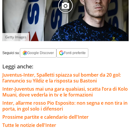
Getty Images
Seguici su:
Google Discover
Fonti preferite
Leggi anche:
Juventus-Inter, Spalletti spiazza sul bomber da 20 gol:
l’annuncio su Yildiz e la risposta su Bastoni
Inter-Juventus mai una gara qualsiasi, scatta l’ora di Kolo
Muani, dove vederla in tv e le formazioni
Inter, allarme rosso Pio Esposito: non segna e non tira in
porta, in gol solo i difensori
Prossime partite e calendario dell'Inter
Tutte le notizie dell'Inter