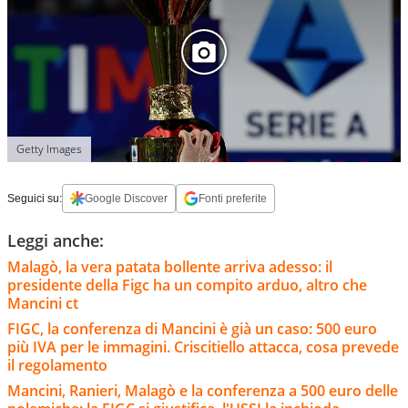
Getty Images
Seguici su:
Google Discover
Fonti preferite
Leggi anche:
Malagò, la vera patata bollente arriva adesso: il
presidente della Figc ha un compito arduo, altro che
Mancini ct
FIGC, la conferenza di Mancini è già un caso: 500 euro
più IVA per le immagini. Criscitiello attacca, cosa prevede
il regolamento
Mancini, Ranieri, Malagò e la conferenza a 500 euro delle