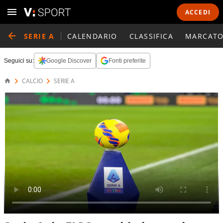
ACCEDI
SERIE A
CALENDARIO
CLASSIFICA
MARCATO
Seguici su:
Google Discover
Fonti preferite
CALCIO
SERIE A