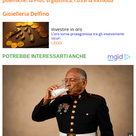
polemiche: la FIGC si giustifica, l'USSI la inchioda
Gioielleria Delfino
Investire in oro
L’oro torna protagonista tra gli investimenti
sicuri
LEGGI