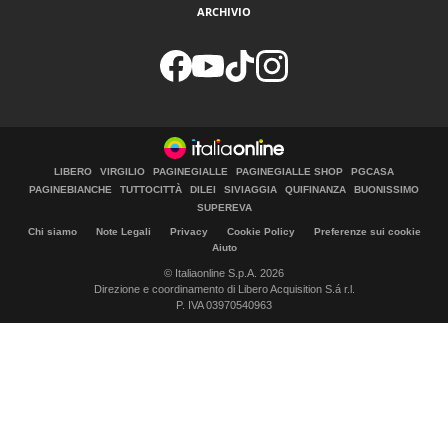
ARCHIVIO
LIBERO
VIRGILIO
PAGINEGIALLE
PAGINEGIALLE SHOP
PGCASA
PAGINEBIANCHE
TUTTOCITTÀ
DILEI
SIVIAGGIA
QUIFINANZA
BUONISSIMO
SUPEREVA
Chi siamo
Note Legali
Privacy
Cookie Policy
Preferenze sui cookie
Aiuto
© Italiaonline S.p.A. 2026
Direzione e coordinamento di Libero Acquisition S.á r.l.
P. IVA 03970540963