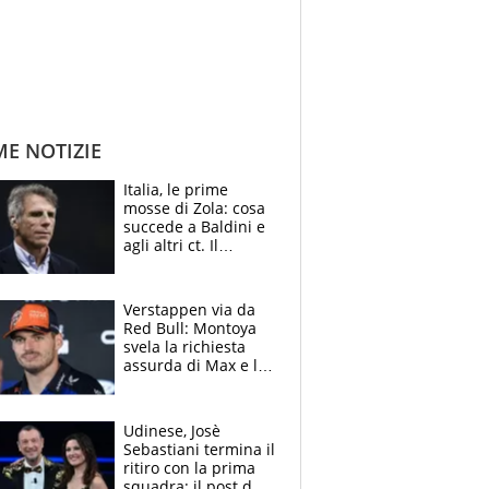
ME NOTIZIE
Italia, le prime
mosse di Zola: cosa
succede a Baldini e
agli altri ct. Il
Borussia tenta un
altro sgarbo agli
azzurri
Verstappen via da
Red Bull: Montoya
svela la richiesta
assurda di Max e lo
avverte: “Sicuro
Mercedes e
McLaren siano
Udinese, Josè
meglio?”
Sebastiani termina il
ritiro con la prima
squadra: il post del