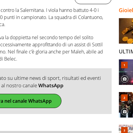
Gioie
 contro la Salernitana. I viola hanno battuto 4-0 i
 punti in campionato. La squadra di Colantuono,
ca.
va la doppietta nel secondo tempo del solito
uccessivamente approfittando di un assist di Sottil
ULTI
mo. Nel finale c’è gloria anche per Maleh, abile ad
di Belec.
o su ultime news di sport, risultati ed eventi
ti al nostro canale
WhatsApp
ra nel canale WhatsApp