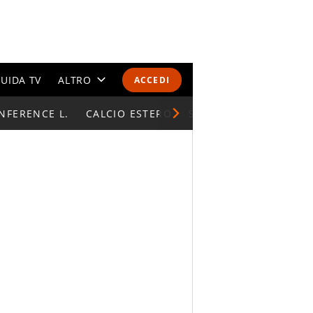
UIDA TV
ALTRO
ACCEDI
NFERENCE L.
CALENDARI E CLASSIFICHE
CALCIO ESTERO
SUPERCOPPA ITALIAN
ALTRI SPORT
MONDIALI 2026
OLIMPIADI
GOSSIP
LIFESTYLE