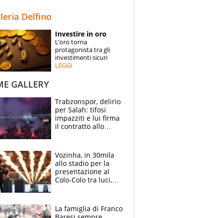
STORIE
lleria Delfino
SPECIALI
Investire in oro
L’oro torna
ESPERTI
protagonista tra gli
investimenti sicuri
LEGGI
CONTATTI
ME GALLERY
Trabzonspor, delirio
per Salah: tifosi
impazziti e lui firma
il contratto allo
stadio
Vozinha, in 30mila
allo stadio per la
presentazione al
Colo-Colo tra luci,
spettacolo, elicotteri
e paracadutisti
La famiglia di Franco
Baresi sempre