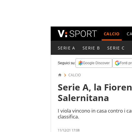
CALCIO
C
SERIE A
SERIE B
SERIE C
Seguici su:
Google Discover
Fonti pr
CALCIO
Serie A, la Fiore
Salernitana
I viola vincono in casa contro i 
classifica.
11/12/21 17:08