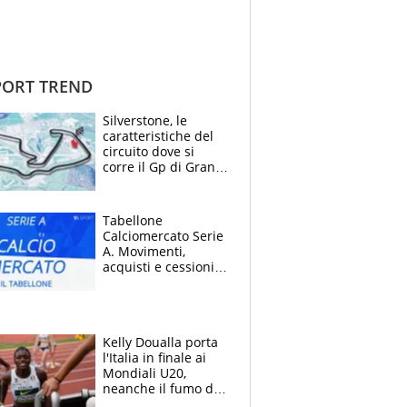
ORT TREND
Silverstone, le
caratteristiche del
circuito dove si
corre il Gp di Gran
Bretagna del
Motomondiale
Tabellone
Calciomercato Serie
A. Movimenti,
acquisti e cessioni:
estate 2026-27
Kelly Doualla porta
l'Italia in finale ai
Mondiali U20,
neanche il fumo di
un incendio la frena