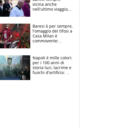
vicina anche
nell'ultimo viaggio,
la moglie Maura, i
figli e i suoi cari
circondati
Baresi 6 per sempre,
dall'affetto dei tifosi
l'omaggio dei tifosi a
Casa Milan è
commovente:
maglie, bandiere,
sciarpe, lacrime e
bigliettini
Napoli è mille colori:
per i 100 anni di
storia luci, lacrime e
fuochi d'artificio: De
Laurentiis salta al
coro anti-Juve