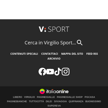
Cerca in Virgilio Sport...
CONTENUTI SPECIALI
CONTATTACI
MAPPA DEL SITO
FEED RSS
ARCHIVIO
LIBERO
VIRGILIO
PAGINEGIALLE
PAGINEGIALLE SHOP
PGCASA
PAGINEBIANCHE
TUTTOCITTÀ
DILEI
SIVIAGGIA
QUIFINANZA
BUONISSIMO
SUPEREVA