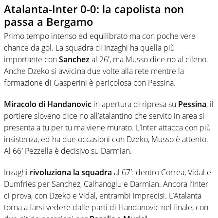
Atalanta-Inter 0-0: la capolista non
passa a Bergamo
Primo tempo intenso ed equilibrato ma con poche vere
chance da gol. La squadra di Inzaghi ha quella più
importante con
Sanchez
al 26′, ma Musso dice no al cileno.
Anche Dzeko si avvicina due volte alla rete mentre la
formazione di Gasperini è pericolosa con Pessina.
Miracolo di Handanovic
in apertura di ripresa su
Pessina
, il
portiere sloveno dice no all’atalantino che servito in area si
presenta a tu per tu ma viene murato. L’Inter attacca con più
insistenza, ed ha due occasioni con Dzeko, Musso è attento.
Al 66′ Pezzella è decisivo su Darmian.
Inzaghi
rivoluziona la squadra
al 67′: dentro Correa, Vidal e
Dumfries per Sanchez, Calhanoglu e Darmian. Ancora l’Inter
ci prova, con Dzeko e Vidal, entrambi imprecisi. L’Atalanta
torna a farsi vedere dalle parti di Handanovic nel finale, con