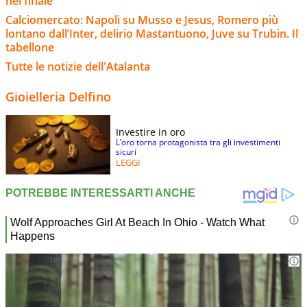
nel finale
Calciomercato: Napoli su Musso e Jesus, Romero più
lontano dall’Inter, delirio Mastantuono, Juve su Trubin. Il
tabellone
Tutte le notizie dell'Atalanta
Gioielleria Delfino
Investire in oro
L’oro torna protagonista tra gli investimenti
sicuri
LEGGI