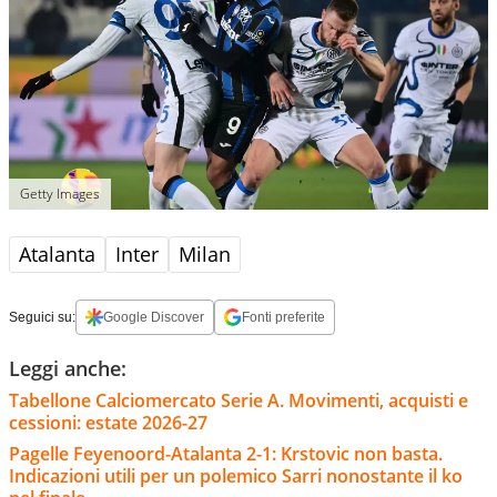
Getty Images
Atalanta
Inter
Milan
Seguici su:
Google Discover
Fonti preferite
Leggi anche:
Tabellone Calciomercato Serie A. Movimenti, acquisti e
cessioni: estate 2026-27
Pagelle Feyenoord-Atalanta 2-1: Krstovic non basta.
Indicazioni utili per un polemico Sarri nonostante il ko