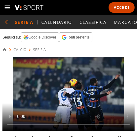
ACCEDI
SERIE A
CALENDARIO
CLASSIFICA
MARCATO
Seguici su:
Google Discover
Fonti preferite
CALCIO
SERIE A