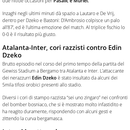
due nitide occasioni per
Pasalic e Muriel.
Inzaghi negli ultimi minuti dà spazio a Lautaro e De Vrij,
dentro per Dzeko e Bastoni: D’Ambrosio colpisce un palo
all’87’, ed è l’ultima emozione del match. Al triplice fischio lo
0-0 è il risultato più giusto.
Atalanta-Inter, cori razzisti contro Edin
Dzeko
Brutto episodio nel corso del primo tempo della partita del
Gewiss Stadium a Bergamo tra Atalanta e Inter. L’attaccante
dei nerazzurri
Edin Dzeko
è stato insultato da alcuni dei
5mila tifosi orobici presenti allo stadio.
Diversi i cori di stampo razzista “sei uno zingaro” nei confronti
del bomber bosniaco, che si è mostrato molto infastidito e
ha reagito duramente, rispondendo con alcuni gesti e
zittendo la curva bergamasca.