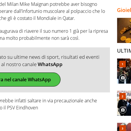
re del Milan Mike Maignan potrebbe aver bisogno
Gioie
erare dall’infortunio muscolare al polpaccio che lo
he gli è costato il Mondiale in Qatar.
 augurava di riavere il suo numero 1 già per la ripresa
, ma molto probabilmente non sarà così.
ULTI
o su ultime news di sport, risultati ed eventi
ti al nostro canale
WhatsApp
ra nel canale WhatsApp
rebbe infatti saltare in via precauzionale anche
o il PSV Eindhoven