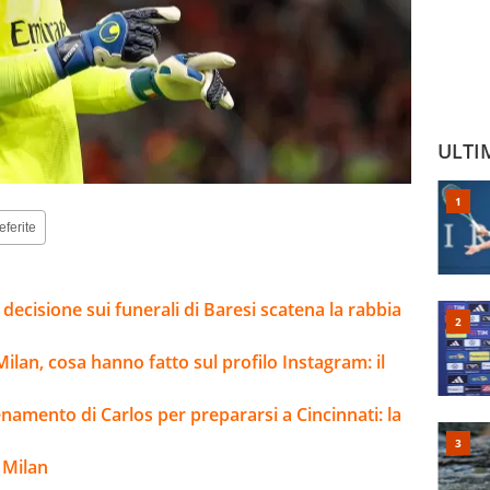
ULTI
eferite
 decisione sui funerali di Baresi scatena la rabbia
lan, cosa hanno fatto sul profilo Instagram: il
enamento di Carlos per prepararsi a Cincinnati: la
 Milan