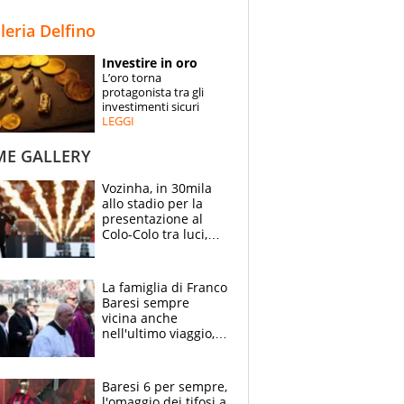
STORIE
lleria Delfino
SPECIALI
Investire in oro
L’oro torna
ESPERTI
protagonista tra gli
investimenti sicuri
LEGGI
CONTATTI
ME GALLERY
Vozinha, in 30mila
allo stadio per la
presentazione al
Colo-Colo tra luci,
spettacolo, elicotteri
e paracadutisti
La famiglia di Franco
Baresi sempre
vicina anche
nell'ultimo viaggio,
la moglie Maura, i
figli e i suoi cari
circondati
Baresi 6 per sempre,
dall'affetto dei tifosi
l'omaggio dei tifosi a