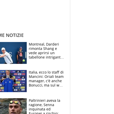
ME NOTIZIE
Montreal, Darderi
rimonta Shang e
vede aprirsi un
tabellone intrigante:
"Penso solo a
Borges, ma sono
felice del mio livello"
Italia, ecco lo staff di
Mancini: Oriali team
manager, c'è anche
Bonucci, ma sul web
infuria la polemica
Paltrinieri aveva la
ragione, Senna
inquinata ed
Europei a rischio: