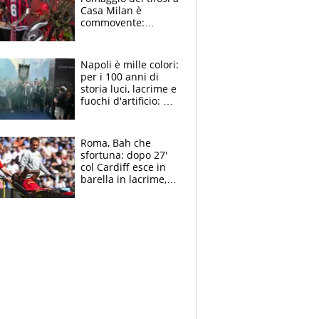
Casa Milan è
commovente:
maglie, bandiere,
sciarpe, lacrime e
bigliettini
Napoli è mille colori:
per i 100 anni di
storia luci, lacrime e
fuochi d'artificio: De
Laurentiis salta al
coro anti-Juve
Roma, Bah che
sfortuna: dopo 27'
col Cardiff esce in
barella in lacrime,
Dybala rigore da
schiaffi, i giallorossi
prendono 3 gol in
45'