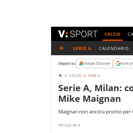
CALCIO
C
SERIE A
CALENDARIO
Seguici su:
Google Discover
Fonti pr
CALCIO
SERIE A
Serie A, Milan: 
Mike Maignan
Maignan non ancora pronto per 
18/12/22 18:13