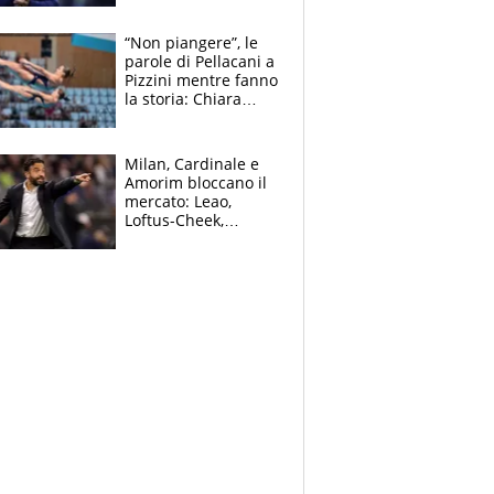
mondo) guadagna
solo 1,4 milioni
“Non piangere”, le
all'anno
parole di Pellacani a
Pizzini mentre fanno
la storia: Chiara
batte anche il
record di Ceccon
Milan, Cardinale e
Amorim bloccano il
mercato: Leao,
Loftus-Cheek,
Estupinian e
Gimenez in bilico,
Soulè e Osorio nel
mirino