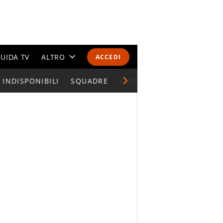
UIDA TV
ALTRO
ACCEDI
INDISPONIBILI
CALENDARI E CLASSIFICHE
SQUADRE
GIOCATORI SERIE A
ALTRI SPORT
MONDIALI 2026
OLIMPIADI
GOSSIP
LIFESTYLE