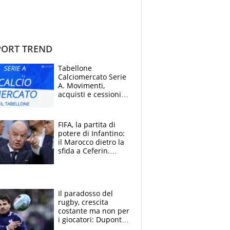
ORT TREND
Tabellone
Calciomercato Serie
A. Movimenti,
acquisti e cessioni:
estate 2026-27
FIFA, la partita di
potere di Infantino:
il Marocco dietro la
sfida a Ceferin.
Scontro sul
Mondiale a 64
squadre, l’ira di Figo
Il paradosso del
rugby, crescita
costante ma non per
i giocatori: Dupont
(il più pagato al