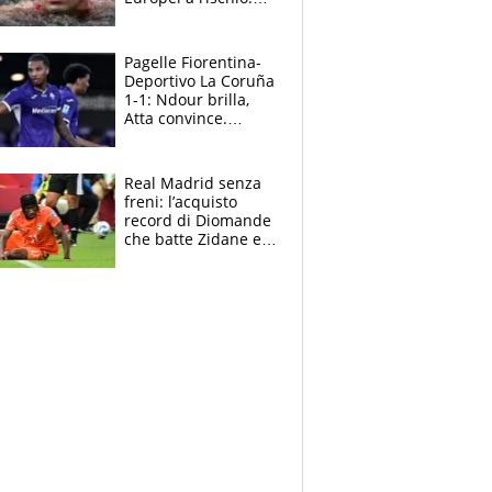
allenamenti fermi,
cosa succede
adesso
Pagelle Fiorentina-
Deportivo La Coruña
1-1: Ndour brilla,
Atta convince.
Pongracic rovina
tutto nel finale
Real Madrid senza
freni: l’acquisto
record di Diomande
che batte Zidane e
Ronaldo. Vinicius
rinnova: le cifre