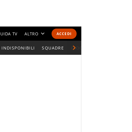
UIDA TV
ALTRO
ACCEDI
INDISPONIBILI
CALENDARI E CLASSIFICHE
SQUADRE
GIOCATORI SERIE A
ALTRI SPORT
MONDIALI 2026
OLIMPIADI
GOSSIP
LIFESTYLE