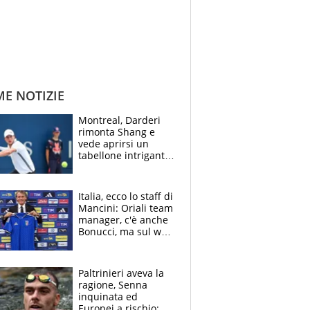
ME NOTIZIE
Montreal, Darderi
rimonta Shang e
vede aprirsi un
tabellone intrigante:
"Penso solo a
Borges, ma sono
felice del mio livello"
Italia, ecco lo staff di
Mancini: Oriali team
manager, c'è anche
Bonucci, ma sul web
infuria la polemica
Paltrinieri aveva la
ragione, Senna
inquinata ed
Europei a rischio: