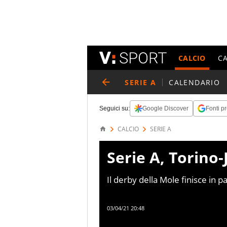
CALCIO
C
SERIE A
CALENDARIO
Seguici su:
Google Discover
Fonti pr
CALCIO
SERIE A
Serie A, Torino-
Il derby della Mole finisce in p
ma chi ha da recriminare di pi
Cairo, in vantaggio fino a 10 mi
03/04/21 20:48