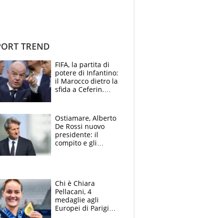
ORT TREND
FIFA, la partita di
potere di Infantino:
il Marocco dietro la
sfida a Ceferin.
Scontro sul
Mondiale a 64
squadre, l’ira di Figo
Ostiamare, Alberto
De Rossi nuovo
presidente: il
compito e gli
obiettivi ricevuti dal
figlio Daniele
Chi è Chiara
Pellacani, 4
medaglie agli
Europei di Parigi
2026, papà