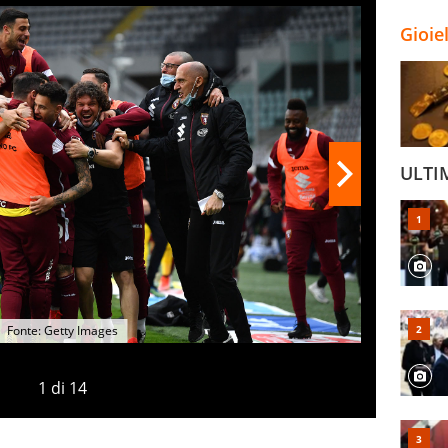
Gioie
ULTI
Fonte: Getty Images
1
di
14