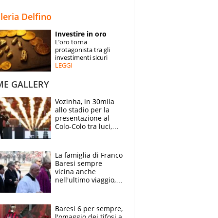
STORIE
lleria Delfino
SPECIALI
Investire in oro
L’oro torna
ESPERTI
protagonista tra gli
investimenti sicuri
LEGGI
CONTATTI
ME GALLERY
Vozinha, in 30mila
allo stadio per la
presentazione al
Colo-Colo tra luci,
spettacolo, elicotteri
e paracadutisti
La famiglia di Franco
Baresi sempre
vicina anche
nell'ultimo viaggio,
la moglie Maura, i
figli e i suoi cari
circondati
Baresi 6 per sempre,
dall'affetto dei tifosi
l'omaggio dei tifosi a