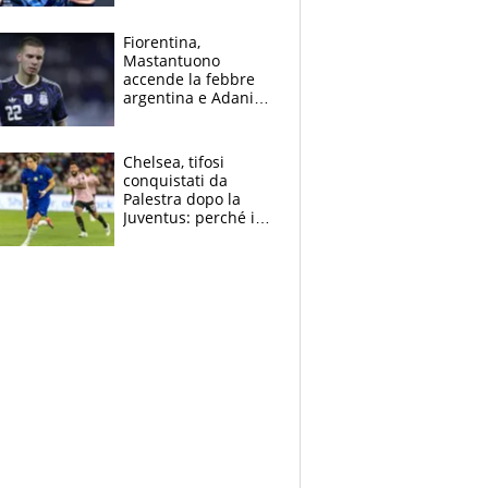
Giampaolo
giornalista, mamma
Fiorentina,
insegnante e il
Mastantuono
fratello calciatore
accende la febbre
argentina e Adani
impazzisce. Ma
Antognoni ‘rovina la
festa’ a Commisso
Chelsea, tifosi
conquistati da
Palestra dopo la
Juventus: perché i
fan dei Blues sono
pazzi dell’azzurro