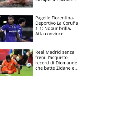
allenamenti fermi,
cosa succede
adesso
Pagelle Fiorentina-
Deportivo La Coruña
1-1: Ndour brilla,
Atta convince.
Pongracic rovina
tutto nel finale
Real Madrid senza
freni: l’acquisto
record di Diomande
che batte Zidane e
Ronaldo. Vinicius
rinnova: le cifre