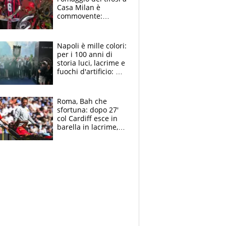
Casa Milan è
commovente:
maglie, bandiere,
sciarpe, lacrime e
bigliettini
Napoli è mille colori:
per i 100 anni di
storia luci, lacrime e
fuochi d'artificio: De
Laurentiis salta al
coro anti-Juve
Roma, Bah che
sfortuna: dopo 27'
col Cardiff esce in
barella in lacrime,
Dybala rigore da
schiaffi, i giallorossi
prendono 3 gol in
45'