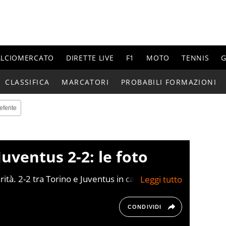
ALCIOMERCATO
DIRETTE LIVE
F1
MOTO
TENNIS
G
CLASSIFICA
MARCATORI
PROBABILI FORMAZIONI
eferite
Juventus 2-2: le foto
arità. 2-2 tra Torino e Juventus in casa granata,
ù in questo caso è sicuramente la squadra di
nuti dalla fine.
CONDIVIDI