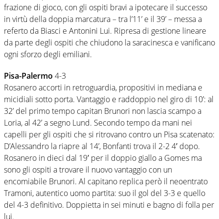
frazione di gioco, con gli ospiti bravi a ipotecare il successo
in virtù della doppia marcatura – tra l’11’ e il 39’ – messa a
referto da Biasci e Antonini Lui. Ripresa di gestione lineare
da parte degli ospiti che chiudono la saracinesca e vanificano
ogni sforzo degli emiliani.
Pisa-Palermo
4-3
Rosanero accorti in retroguardia, propositivi in mediana e
micidiali sotto porta. Vantaggio e raddoppio nel giro di 10’: al
32’ del primo tempo capitan Brunori non lascia scampo a
Loria, al 42’ a segno Lund. Secondo tempo da mani nei
capelli per gli ospiti che si ritrovano contro un Pisa scatenato:
D’Alessandro la riapre al 14’, Bonfanti trova il 2-2 4′ dopo.
Rosanero in dieci dal 19′ per il doppio giallo a Gomes ma
sono gli ospiti a trovare il nuovo vantaggio con un
encomiabile Brunori. Al capitano replica però il neoentrato
Tramoni, autentico uomo partita: suo il gol del 3-3 e quello
del 4-3 definitivo. Doppietta in sei minuti e bagno di folla per
lui.