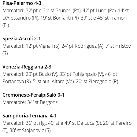
Pisa-Palermo 4-3
Marcatori: 32’ pt e 31′ st Brunori (Pa), 42’ pt Lund (Pa), 14’ st
D’Alessandro (Pi), 19′ st Bonfanti (Pi), 39′ st e 45′ st Tramoni
(Pi)
Spezia-Ascoli 2-1
Marcatori: 12’ pt Vignali (S), 24’ pt Rodriguez (A), 7′ st Hristov
(S)
Venezìa-Reggiana 2-3
Marcatori: 20’ pt Busio (V), 33’ pt Pohjanpalo (V), 46’ pt
Portanova (R), 5′ st aut. Altare (Ve), 20′ st Pieragnolo (R)
Cremonese-FeralpiSalò 0-1
Marcatore: 34′ st Bergonzi
Sampdoria-Ternana 4-1
Marcatori: 36′ pt rig., 40′ st e 49′ st De Luca (S), 20′ st Pereiro
(T), 38′ st Stojanovic (S)