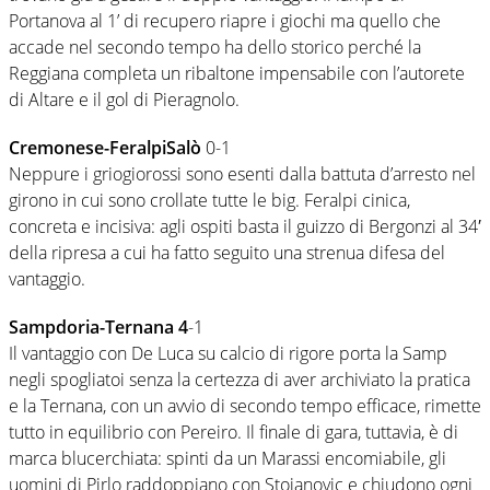
Portanova al 1’ di recupero riapre i giochi ma quello che
accade nel secondo tempo ha dello storico perché la
Reggiana completa un ribaltone impensabile con l’autorete
di Altare e il gol di Pieragnolo.
Cremonese-FeralpiSalò
0-1
Neppure i griogiorossi sono esenti dalla battuta d’arresto nel
girono in cui sono crollate tutte le big. Feralpi cinica,
concreta e incisiva: agli ospiti basta il guizzo di Bergonzi al 34′
della ripresa a cui ha fatto seguito una strenua difesa del
vantaggio.
Sampdoria-Ternana 4
-1
Il vantaggio con De Luca su calcio di rigore porta la Samp
negli spogliatoi senza la certezza di aver archiviato la pratica
e la Ternana, con un avvio di secondo tempo efficace, rimette
tutto in equilibrio con Pereiro. Il finale di gara, tuttavia, è di
marca blucerchiata: spinti da un Marassi encomiabile, gli
uomini di Pirlo raddoppiano con Stojanovic e chiudono ogni