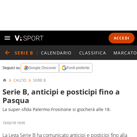
ACCEDI
SERIE B
CALENDARIO
CLASSIFICA
MARCATO
Seguici su:
Google Discover
Fonti preferite
CALCIO
SERIE B
Serie B, anticipi e posticipi fino a
Pasqua
La super-sfida Palermo-Frosinone si giocherà alle 18.
15/02/18 19:05
La Lega Serie B ha comunicato anticipi e posticipi fino alla