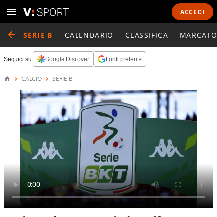
ACCEDI
SERIE B
CALENDARIO
CLASSIFICA
MARCATO
Seguici su:
Google Discover
Fonti preferite
CALCIO
SERIE B