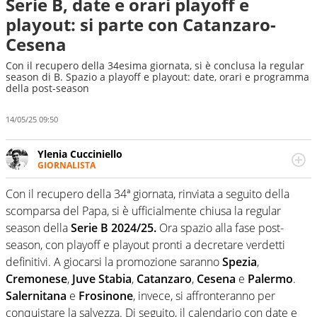
Serie B, date e orari playoff e
playout: si parte con Catanzaro-
Cesena
Con il recupero della 34esima giornata, si è conclusa la regular
season di B. Spazio a playoff e playout: date, orari e programma
della post-season
14/05/25 09:50
Ylenia Cucciniello
GIORNALISTA
Appassionatissima di tutto lo sport: scrive di calcio
giocato ma non rinuncia allo sguardo sull'extra campo,
Con il recupero della 34ª giornata, rinviata a seguito della
dove spesso si trovano risposte che il rettangolo verde
scomparsa del Papa, si è ufficialmente chiusa la regular
non riesce a restituire
season della
Serie B
2024/25.
Ora spazio alla fase post-
season, con playoff e playout pronti a decretare verdetti
definitivi. A giocarsi la promozione saranno
Spezia
,
Cremonese
,
Juve
Stabia
,
Catanzaro
,
Cesena
e
Palermo
.
Salernitana
e
Frosinone
, invece, si affronteranno per
conquistare la salvezza. Di seguito, il calendario con date e