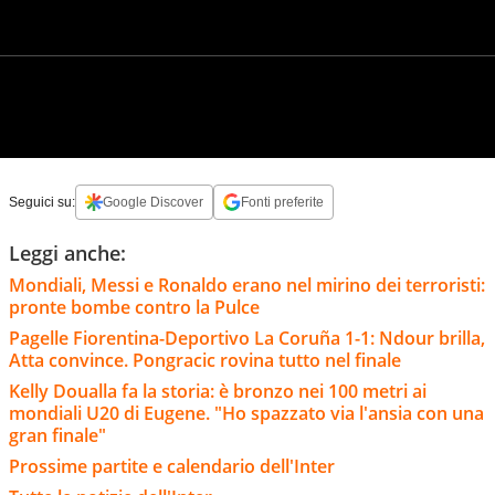
Seguici su:
Google Discover
Fonti preferite
Leggi anche:
Mondiali, Messi e Ronaldo erano nel mirino dei terroristi:
pronte bombe contro la Pulce
Pagelle Fiorentina-Deportivo La Coruña 1-1: Ndour brilla,
Atta convince. Pongracic rovina tutto nel finale
Kelly Doualla fa la storia: è bronzo nei 100 metri ai
mondiali U20 di Eugene. "Ho spazzato via l'ansia con una
gran finale"
Prossime partite e calendario dell'Inter