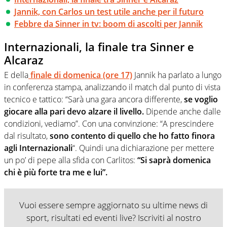
Jannik, con Carlos un test utile anche per il futuro
Febbre da Sinner in tv: boom di ascolti per Jannik
Internazionali, la finale tra Sinner e
Alcaraz
E della
finale di domenica (ore 17)
Jannik ha parlato a lungo
in conferenza stampa, analizzando il match dal punto di vista
tecnico e tattico: “Sarà una gara ancora differente,
se voglio
giocare alla pari devo alzare il livello.
Dipende anche dalle
condizioni, vediamo”. Con una convinzione: “A prescindere
dal risultato,
sono contento di quello che ho fatto finora
agli Internazionali
“. Quindi una dichiarazione per mettere
un po’ di pepe alla sfida con Carlitos:
“Si saprà domenica
chi è più forte tra me e lui”.
Vuoi essere sempre aggiornato su ultime news di
sport, risultati ed eventi live? Iscriviti al nostro