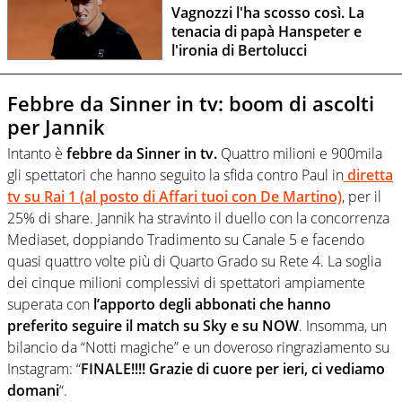
Vagnozzi l'ha scosso così. La
tenacia di papà Hanspeter e
l'ironia di Bertolucci
Febbre da Sinner in tv: boom di ascolti
per Jannik
Intanto è
febbre da Sinner in tv.
Quattro milioni e 900mila
gli spettatori che hanno seguito la sfida contro Paul in
diretta
tv su Rai 1 (al posto di Affari tuoi con De Martino)
, per il
25% di share. Jannik ha stravinto il duello con la concorrenza
Mediaset, doppiando Tradimento su Canale 5 e facendo
quasi quattro volte più di Quarto Grado su Rete 4. La soglia
dei cinque milioni complessivi di spettatori ampiamente
superata con
l’apporto degli abbonati che hanno
preferito seguire il match su Sky e su NOW
. Insomma, un
bilancio da “Notti magiche” e un doveroso ringraziamento su
Instagram: “
FINALE!!!! Grazie di cuore per ieri, ci vediamo
domani
“.