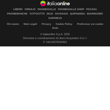
LIBERO
VIRGILIO
PAGINEGIALLE
PAGINEGIALLE SHOP
PGCASA
PAGINEBIANCHE
TUTTOCITTÀ
DILEI
SIVIAGGIA
QUIFINANZA
BUONISSIMO
SUPEREVA
Chi siamo
Note Legali
Privacy
Cookie Policy
Preferenze sui cookie
Aiuto
© Italiaonline S.p.A. 2026
Direzione e coordinamento di Libero Acquisition S.á r.l.
P. IVA 03970540963