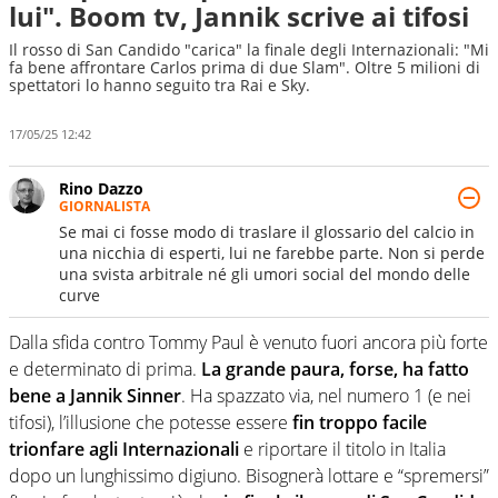
lui". Boom tv, Jannik scrive ai tifosi
Il rosso di San Candido "carica" la finale degli Internazionali: "Mi
fa bene affrontare Carlos prima di due Slam". Oltre 5 milioni di
spettatori lo hanno seguito tra Rai e Sky.
17/05/25 12:42
Rino Dazzo
GIORNALISTA
Se mai ci fosse modo di traslare il glossario del calcio in
una nicchia di esperti, lui ne farebbe parte. Non si perde
una svista arbitrale né gli umori social del mondo delle
curve
Dalla sfida contro Tommy Paul è venuto fuori ancora più forte
e determinato di prima.
La grande paura, forse, ha fatto
bene a Jannik Sinner
. Ha spazzato via, nel numero 1 (e nei
tifosi), l’illusione che potesse essere
fin troppo facile
trionfare agli Internazionali
e riportare il titolo in Italia
dopo un lunghissimo digiuno. Bisognerà lottare e “spremersi”