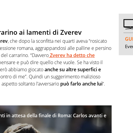
rarino ai lamenti di Zverev
GUI
erev
, che dopo la sconfitta nei quarti aveva “rosicato
Even
pressione romana, aggrappandosi alle palline e persino
” del carrarino. “Davvero
Zverev ha detto che
nsare e può dire quello che vuole. Se ha visto il
Però abbiamo giocato
anche su altre superfici e
ontro di me”. Quindi un suggerimento malizioso
e aspetto soltanto l’avversario
può farlo anche lui
“.
ti in attesa della finale di Roma: Carlos avanti e