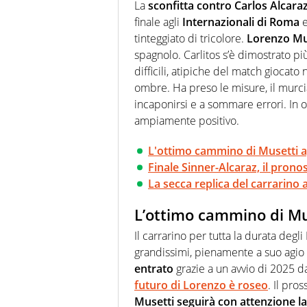
farebbe parte. Non si perde un
La
sconfitta contro Carlos Alcara
curve
finale agli
Internazionali di Roma
e
tinteggiato di tricolore.
Lorenzo Mus
spagnolo. Carlitos s’è dimostrato più
difficili, atipiche del match giocato
ombre. Ha preso le misure, il murc
incaponirsi e a sommare errori. In o
ampiamente positivo.
L'ottimo cammino di Musetti ag
Finale Sinner-Alcaraz, il prono
La secca replica del carrarino 
L’ottimo cammino di Mus
Il carrarino per tutta la durata degli 
grandissimi, pienamente a suo agio 
entrato
grazie a un avvio di 2025 da
futuro di Lorenzo è roseo
. Il pro
Musetti seguirà con attenzione la