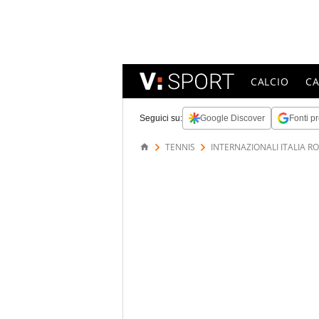
CALCIO
C
Seguici su:
Google Discover
Fonti pr
TENNIS
INTERNAZIONALI ITALIA R