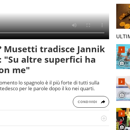
ULTI
? Musetti tradisce Jannik
 "Su altre superfici ha
con me"
mento lo spagnolo è il più forte di tutti sulla
l tedesco per le parole dopo il ko nei quarti.
CONDIVIDI
 il glossario del calcio in una nicchia di esperti, lui ne