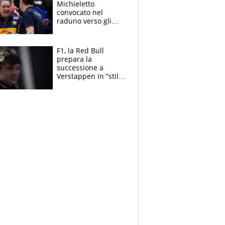
Michieletto
convocato nel
raduno verso gli
Europei. A sorpresa
torna Rychlicki
F1, la Red Bull
prepara la
successione a
Verstappen in “stile
Antonelli”. Colapinto
derubato, che
attacco all’Italia