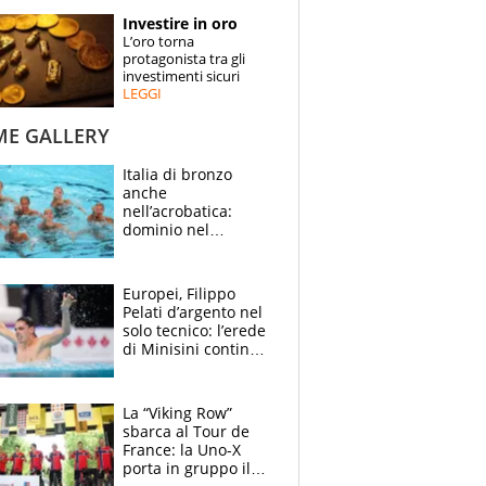
STORIE
Investire in oro
L’oro torna
SPECIALI
protagonista tra gli
investimenti sicuri
LEGGI
ESPERTI
ME GALLERY
CONTATTI
Italia di bronzo
anche
nell’acrobatica:
dominio nel
medagliere, ora
tocca a Ceccon, Curti
e compagni
Europei, Filippo
continuare
Pelati d’argento nel
solo tecnico: l’erede
di Minisini continua
a stupire, Los
Angeles è già nel
mirino
La “Viking Row”
sbarca al Tour de
France: la Uno-X
porta in gruppo il