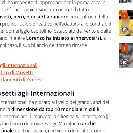
a svista arbitrale né gli umori social del mondo delle
z
gli ha impedito di approdare per la prima volta in
 di sfidare l’amico Sinner in un match tutto
etti, però, non serba rancore
nei confronti dello
 pronto, lucido e reattivo nell’adattarsi alle condizioni
 nel pomeriggio capitolino, ostacolato dal vento e dalle
iano, mentre
Lorenzo ha iniziato a innervosirsi,
a
gni caso, il suo bilancio del torneo rimane
li Internazionali
stico di Musetti
ai lamenti di Zverev
etti agli Internazionali
Internazionali ha giocato al livello dei grandi, anzi dei
nella
dimensione da top 10 mondiale in cui è
 incorniciare. È mancata la ciliegina sulla torta, ma
il
ssimo banco di prova? Parigi. Ma intanto
anche
 finale
del Foro Italico, che vedrà di fronte proprio