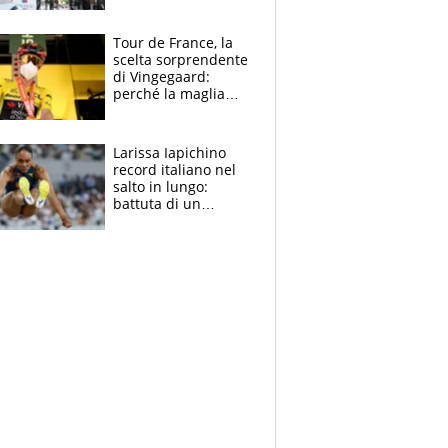
rito della Norvegia
di Haaland e
compagni
Tour de France, la
scelta sorprendente
di Vingegaard:
perché la maglia
gialla indossa la
mascherina, il
rischio da evitare
Larissa Iapichino
record italiano nel
salto in lungo:
battuta di un
centimetro mamma
Fiona May