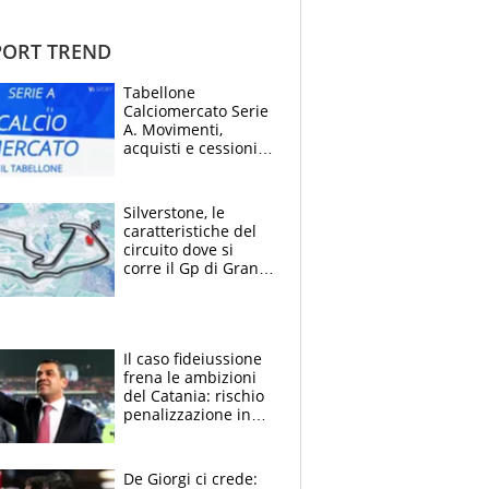
ORT TREND
Tabellone
Calciomercato Serie
A. Movimenti,
acquisti e cessioni:
estate 2026-27
Silverstone, le
caratteristiche del
circuito dove si
corre il Gp di Gran
Bretagna del
Motomondiale
Il caso fideiussione
frena le ambizioni
del Catania: rischio
penalizzazione in
classifica, cosa
succede?
De Giorgi ci crede: