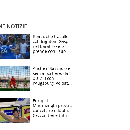
ME NOTIZIE
Roma, che tracollo
col Brighton: Gasp
nel baratro se la
prende con i suoi
cambiando tutti
Anche il Sassuolo è
senza portiere: da 2-
0 a 2-3 con
l'Augsburg, Volpato
non basta, che
errori di Muric
Europei,
Martinenghi prova a
cancellare i dubbi:
Ceccon tiene tutti
col fiato sospeso.
Pellegrini punta su