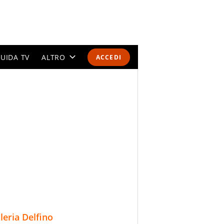
UIDA TV
ALTRO
ACCEDI
CALENDARI E CLASSIFICHE
ALTRI SPORT
MONDIALI 2026
OLIMPIADI
GOSSIP
LIFESTYLE
lleria Delfino