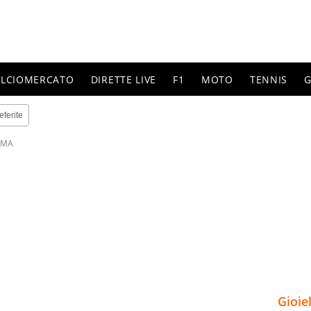
ALCIOMERCATO
DIRETTE LIVE
F1
MOTO
TENNIS
G
eferite
OMA
Gioie