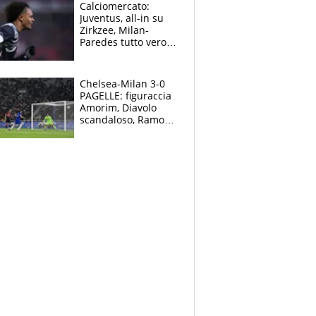
Curtis
Calciomercato:
Juventus, all-in su
Zirkzee, Milan-
Paredes tutto vero,
Lukaku lascia il
Napoli
Chelsea-Milan 3-0
PAGELLE: figuraccia
Amorim, Diavolo
scandaloso, Ramos
già rimandato