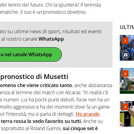
el tennis del futuro. Chi la spunterà? Il tennista
matiche. Il suo è un pronostico obiettivo.
ULTI
o su ultime news di sport, risultati ed eventi
ti al nostro canale
WhatsApp
ra nel canale WhatsApp
l pronostico di Musetti
nomeno che viene criticato tanto
, anche abbastanza
renza al termine del match con Alcaraz. “In realtà c’è
oi numeri. Lui ha pochi punti deboli, forse non ha un
 molto aggressivo e ha dei momenti dove fa un game
’ l’intensità, ma si parla di dettagli.
Ho grande
terra rossa lo vedo favorito su tutti.
Anche su
soprattutto al Roland Garros,
sui cinque set è