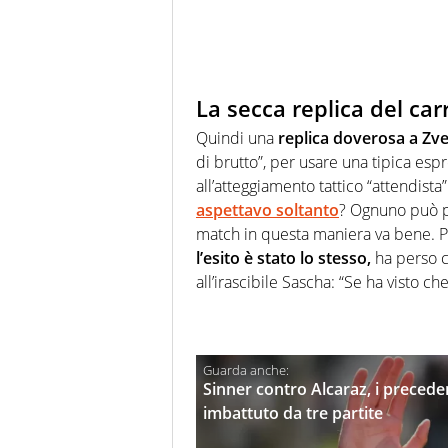
La secca replica del car
Quindi una
replica doverosa a Zv
di brutto”, per usare una tipica es
all’atteggiamento tattico “attendista
aspettavo soltanto
? Ognuno può pe
match in questa maniera va bene. 
l’esito è stato lo stesso,
ha perso c
all’irascibile Sascha: “Se ha visto ch
Sinner contro Alcaraz, i preceden
imbattuto da tre partite