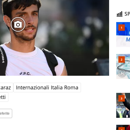
SP
caraz
Internazionali Italia Roma
tti
eferite