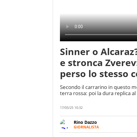
Sinner o Alcaraz
e stronca Zverev:
perso lo stesso 
Secondo il carrarino in questo mo
terra rossa: poi la dura replica a
17/05/25 10:32
Rino Dazzo
GIORNALISTA
Se mai ci fosse modo di traslare