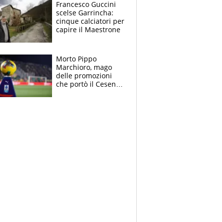
giornalista, mamma
Francesco Guccini
Francesca
scelse Garrincha:
Insegnante e il
cinque calciatori per
fratello calciatore
capire il Maestrone
Morto Pippo
Marchioro, mago
delle promozioni
che portò il Cesena
in Europa e scoprì
per primo la classe
di Baresi