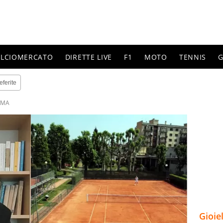
ALCIOMERCATO
DIRETTE LIVE
F1
MOTO
TENNIS
G
eferite
OMA
Gioie