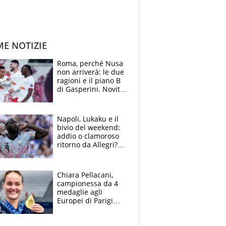
ME NOTIZIE
Roma, perché Nusa
non arriverà: le due
ragioni e il piano B
di Gasperini. Novità
su Pellegrini e
Cacciamani
Napoli, Lukaku e il
bivio del weekend:
addio o clamoroso
ritorno da Allegri?
Gli scenari
Chiara Pellacani,
campionessa da 4
medaglie agli
Europei di Parigi
2026: papà
Giampaolo