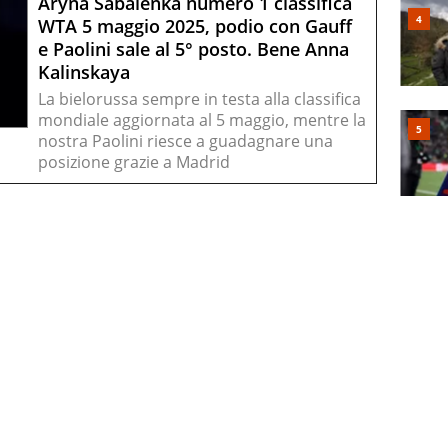
Aryna Sabalenka numero 1 classifica
WTA 5 maggio 2025, podio con Gauff
e Paolini sale al 5° posto. Bene Anna
Kalinskaya
La bielorussa sempre in testa alla classifica
mondiale aggiornata al 5 maggio, mentre la
nostra Paolini riesce a guadagnare una
posizione grazie a Madrid