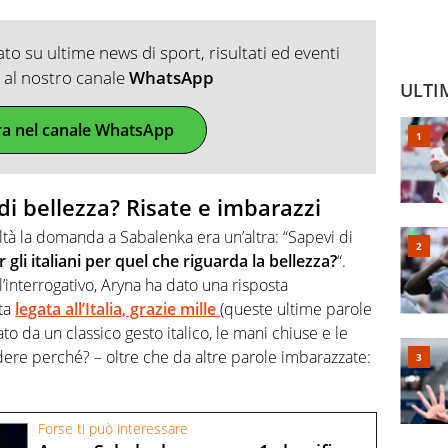
o su ultime news di sport, risultati ed eventi
ti al nostro canale
WhatsApp
ULTI
ra nel canale WhatsApp
i bellezza? Risate e imbarazzi
altà la domanda a Sabalenka era un’altra: “Sapevi di
gli italiani per quel che riguarda la bellezza?
“.
’interrogativo, Aryna ha dato una risposta
ita
legata all’Italia, grazie mille
(queste ultime parole
ato da un classico gesto italico, le mani chiuse e le
edere perché? – oltre che da altre parole imbarazzate:
Forse ti può interessare