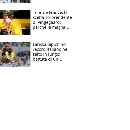
rito della Norvegia
di Haaland e
compagni
Tour de France, la
scelta sorprendente
di Vingegaard:
perché la maglia
gialla indossa la
mascherina, il
rischio da evitare
Larissa Iapichino
record italiano nel
salto in lungo:
battuta di un
centimetro mamma
Fiona May