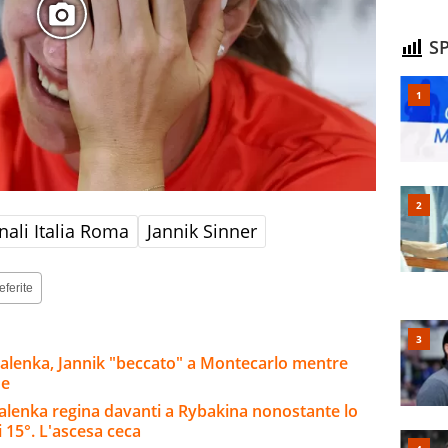
SP
nali Italia Roma
Jannik Sinner
eferite
balenka, Jannik "beccato" a Montecarlo mentre
ue
alenka regina davanti a Rybakina nonostante lo
 15°. L'ascesa ceca