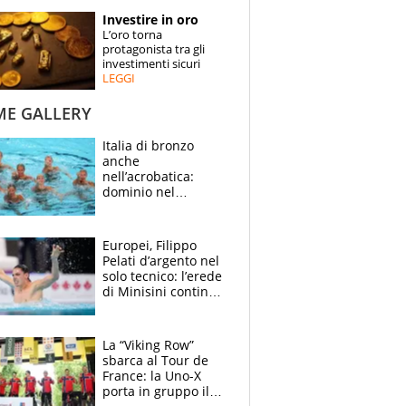
STORIE
Investire in oro
L’oro torna
SPECIALI
protagonista tra gli
investimenti sicuri
LEGGI
ESPERTI
ME GALLERY
CONTATTI
Italia di bronzo
anche
nell’acrobatica:
dominio nel
medagliere, ora
tocca a Ceccon, Curti
e compagni
Europei, Filippo
continuare
Pelati d’argento nel
solo tecnico: l’erede
di Minisini continua
a stupire, Los
Angeles è già nel
mirino
La “Viking Row”
sbarca al Tour de
France: la Uno-X
porta in gruppo il