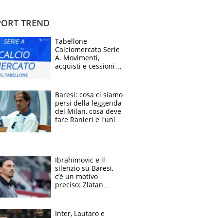
ORT TREND
Tabellone
Calciomercato Serie
A. Movimenti,
acquisti e cessioni:
estate 2026-27
Baresi: cosa ci siamo
persi della leggenda
del Milan, cosa deve
fare Ranieri e l'unico
neo di una carriera
immacolata
Ibrahimovic e il
silenzio su Baresi,
c’è un motivo
preciso: Zlatan
segnato dalla
tragedia del fratello
e dalla morte di
Inter, Lautaro e
Raiola