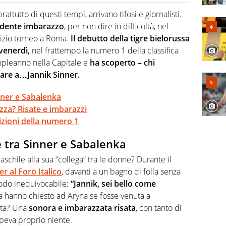
 il glossario del calcio in una nicchia di esperti, lui ne
a svista arbitrale né gli umori social del mondo delle
attutto di questi tempi, arrivano tifosi e giornalisti.
idente imbarazzo
, per non dire in difficoltà, nel
nizio torneo a Roma.
Il debutto della tigre bielorussa
 venerdì,
nel frattempo la numero 1 della classifica
mpleanno nella Capitale e
ha scoperto – chi
iare a…Jannik Sinner.
inner e Sabalenka
zza? Risate e imbarazzi
izioni della numero 1
e tra Sinner e Sabalenka
schile alla sua “collega” tra le donne? Durante il
r al Foro Italico
, davanti a un bagno di folla senza
modo inequivocabile:
“Jannik, sei bello come
a hanno chiesto ad Aryna se fosse venuta a
sta? Una
sonora e imbarazzata risata
, con tanto di
peva proprio niente.