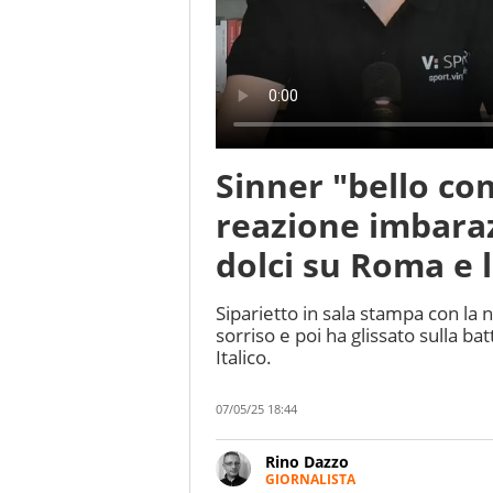
Sinner "bello co
reazione imbaraz
dolci su Roma e l'
Siparietto in sala stampa con la 
sorriso e poi ha glissato sulla bat
Italico.
07/05/25 18:44
Rino Dazzo
GIORNALISTA