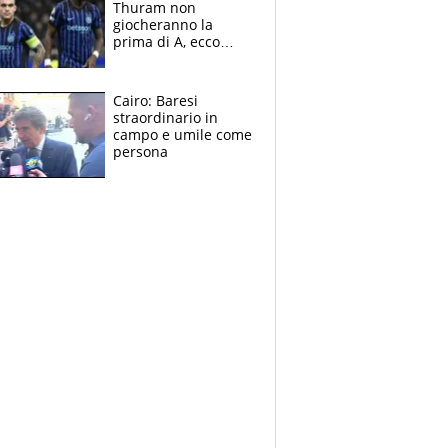
Thuram non
giocheranno la
prima di A, ecco
perchè. Tutto sulle
spalle di Pio
Esposito ma la
Cairo: Baresi
garanzia è Stankovic
straordinario in
campo e umile come
persona