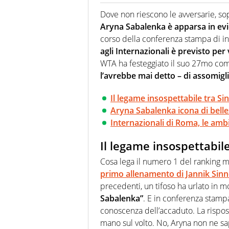
Se mai ci fosse modo di traslare
farebbe parte. Non si perde un
Dove non riescono le avversarie, sopr
curve
Aryna Sabalenka è apparsa in ev
corso della conferenza stampa di i
agli Internazionali è previsto per
WTA ha festeggiato il suo 27mo co
l’avrebbe mai detto – di assomigl
Il legame insospettabile tra S
Aryna Sabalenka icona di belle
Internazionali di Roma, le amb
Il legame insospettabil
Cosa lega il numero 1 del ranking ma
primo allenamento di Jannik Sinne
precedenti, un tifoso ha urlato in 
Sabalenka”
. E in conferenza stamp
conoscenza dell’accaduto. La rispo
mano sul volto. No, Aryna non ne sa