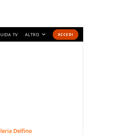
UIDA TV
ALTRO
ACCEDI
CALENDARI E CLASSIFICHE
ALTRI SPORT
MONDIALI 2026
OLIMPIADI
GOSSIP
LIFESTYLE
lleria Delfino