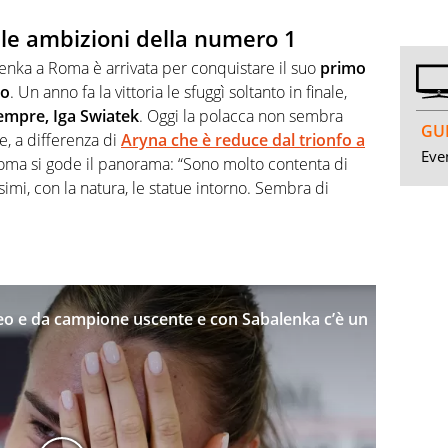
 le ambizioni della numero 1
enka a Roma è arrivata per conquistare il suo
primo
no
. Un anno fa la vittoria le sfuggì soltanto in finale,
sempre, Iga Swiatek
. Oggi la polacca non sembra
GUI
e, a differenza di
Aryna che è reduce dal trionfo a
Even
oma si gode il panorama: “Sono molto contenta di
ssimi, con la natura, le statue intorno. Sembra di
feo e da campione uscente e con Sabalenka c’è un