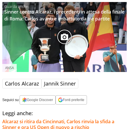
Sinner contro Alcaraz, i precedenti in attesa della finale
di Roma: Carlos avanti e imbattuto da tre partite
ANSA
Carlos Alcaraz
Jannik Sinner
Seguici su:
Google Discover
Fonti preferite
Leggi anche:
Alcaraz si ritira da Cincinnati, Carlos rinvia la sfida a
Sinner e ora US Open di nuovo a rischio