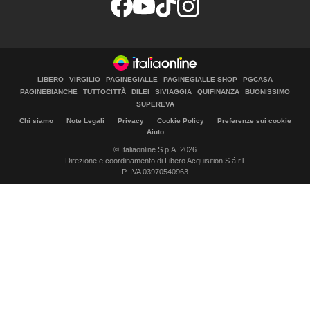
LIBERO
VIRGILIO
PAGINEGIALLE
PAGINEGIALLE SHOP
PGCASA
PAGINEBIANCHE
TUTTOCITTÀ
DILEI
SIVIAGGIA
QUIFINANZA
BUONISSIMO
SUPEREVA
Chi siamo
Note Legali
Privacy
Cookie Policy
Preferenze sui cookie
Aiuto
© Italiaonline S.p.A. 2026
Direzione e coordinamento di Libero Acquisition S.á r.l.
P. IVA 03970540963