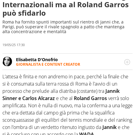
Internazionali ma al Roland Garros
può sfidarlo
Roma ha fornito spunti importanti sul rientro di Janni che, a
Parigi, può superare il rivale spagnolo a patto che mantenga
alta concentrazione e mentalità
19/05/25 17:30
Elisabetta D'Onofrio
GIORNALISTA E CONTENT CREATOR
Giornalista professionista dal 2007, scrive per curiosità
personale e necessità: soprattutto di calcio, di sport e dei
L’attesa è finita e non andremo in pace, perché la finale che
suoi protagonisti, concedendosi innocenti evasioni
si è consumata sulla terra rossa di Roma è l’avvio di un
nell'ambito della creazione di format. Un tempo ala
processo che prelude alla diatriba (costante) tra
Jannik
destra, oggi si sente a suo agio nel ruolo di libero. Cura
Sinner e Carlos Alcaraz
e che al
Roland Garros
verrà solo
una classifica riservata dei migliori 5 calciatori di sempre.
amplificata. Non è nulla di nuovo, ma la conferma a una legge
che era dettata dal campo già prima che la squalifica
sconquassasse gli equilibri del tennis mondiale e del ranking
con l’ombra di un verdetto ritenuto ingiusto da
Jannik
e che
si è concluso con un accordo con la
WADA
.