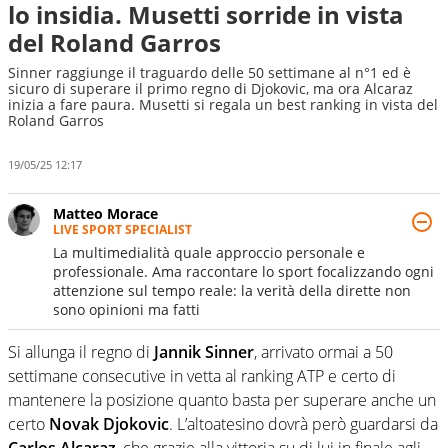
lo insidia. Musetti sorride in vista
del Roland Garros
Sinner raggiunge il traguardo delle 50 settimane al n°1 ed è
sicuro di superare il primo regno di Djokovic, ma ora Alcaraz
inizia a fare paura. Musetti si regala un best ranking in vista del
Roland Garros
19/05/25 12:17
Matteo Morace
LIVE SPORT SPECIALIST
La multimedialità quale approccio personale e
professionale. Ama raccontare lo sport focalizzando ogni
attenzione sul tempo reale: la verità della dirette non
sono opinioni ma fatti
Si allunga il regno di
Jannik Sinner
, arrivato ormai a 50
settimane consecutive in vetta al ranking ATP e certo di
mantenere la posizione quanto basta per superare anche un
certo
Novak Djokovic
. L’altoatesino dovrà però guardarsi da
Carlos Alcaraz
, che grazie alla vittoria su di lui in finale agli