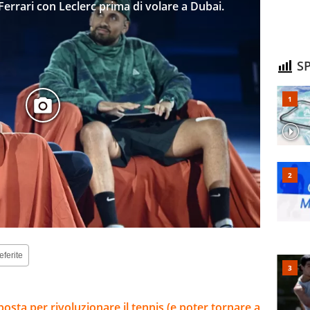
Ferrari con Leclerc prima di volare a Dubai.
SP
eferite
osta per rivoluzionare il tennis (e poter tornare a