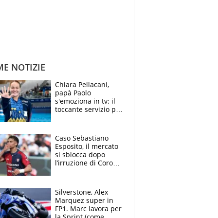
ME NOTIZIE
Chiara Pellacani,
papà Paolo
s'emoziona in tv: il
toccante servizio per
il TG di LA7 dopo i 5
ori agli Europei
Caso Sebastiano
Esposito, il mercato
si sblocca dopo
l’irruzione di Corona
nella querelle col
Cagliari: spuntano
due big
Silverstone, Alex
Marquez super in
FP1. Marc lavora per
la Sprint (come