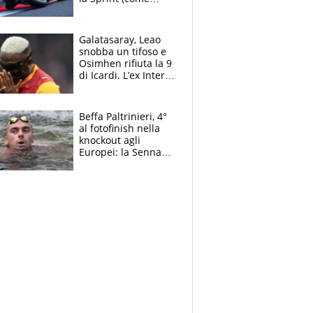
Martin), bene
Bezzecchi
Galatasaray, Leao
snobba un tifoso e
Osimhen rifiuta la 9
di Icardi. L’ex Inter
furioso: lo schiaffo
al club
Beffa Paltrinieri, 4°
al fotofinish nella
knockout agli
Europei: la Senna
regala (quasi) solo
amarezze a Greg