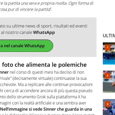
re la partita una vera e propria rivolta. Ogni forma di
cosa pur di vincere la partita
”.
o su ultime news di sport, risultati ed eventi
ti al nostro canale
WhatsApp
ULTI
ra nel canale WhatsApp
la foto che alimenta le polemiche
inner
nel corso di questi mesi ha deciso di non
“rivale” (decisamente virtuale) continuasse la sua
tucchevole. Ma a replicare alle continue provocazioni
e chi cerca di accendere ancora di più questa pseudo
imento dello strumento Grok sulla piattaforma X ha
magini con la realtà artificiale e una sembra aver
Nell’immagine si vede Sinner che guarda in una