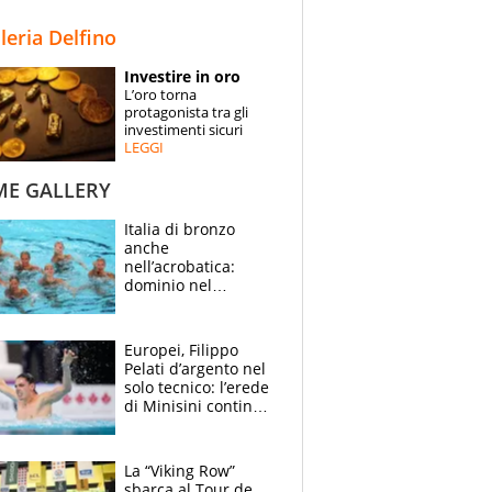
STORIE
lleria Delfino
SPECIALI
Investire in oro
L’oro torna
ESPERTI
protagonista tra gli
investimenti sicuri
LEGGI
CONTATTI
ME GALLERY
Italia di bronzo
anche
nell’acrobatica:
dominio nel
medagliere, ora
tocca a Ceccon, Curti
e compagni
Europei, Filippo
continuare
Pelati d’argento nel
solo tecnico: l’erede
di Minisini continua
a stupire, Los
Angeles è già nel
mirino
La “Viking Row”
sbarca al Tour de