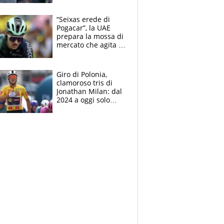
finito per lui"
“Seixas erede di
Pogacar”, la UAE
prepara la mossa di
mercato che agita la
Francia. Ciccone,
che beffa alla Vuelta
a Burgos
Giro di Polonia,
clamoroso tris di
Jonathan Milan: dal
2024 a oggi solo
Pogacar ha vinto più
di lui. Bene Romele
e Skerl