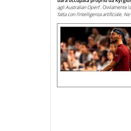
bara occupata proprio da Kyrgio
agli Australian Open
”. Ovviamente la
fatta con l’intelligenza artificiale. 