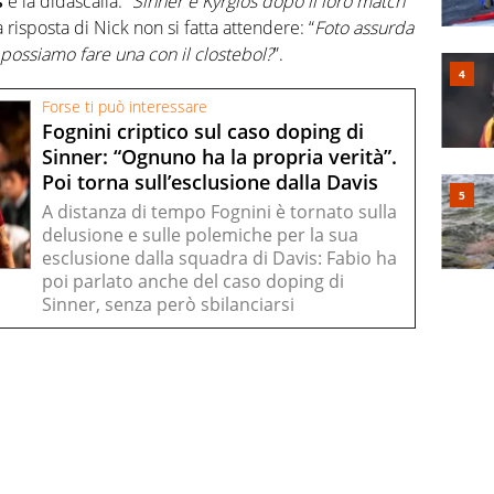
s
e la didascalia: “
Sinner e Kyrgios dopo il loro match
 risposta di Nick non si fatta attendere: “
Foto assurda
Ne possiamo fare una con il clostebol?
”.
Forse ti può interessare
Fognini criptico sul caso doping di
Sinner: “Ognuno ha la propria verità”.
Poi torna sull’esclusione dalla Davis
A distanza di tempo Fognini è tornato sulla
delusione e sulle polemiche per la sua
esclusione dalla squadra di Davis: Fabio ha
poi parlato anche del caso doping di
Sinner, senza però sbilanciarsi