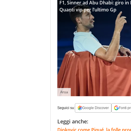
F1, Sinner ad Abu Dhabi: giro in 
Quanti vip per l’ultimo Gp
Ansa
Seguici su:
Google Discover
Fonti pr
Leggi anche:
Djokovic come Piqué, la folle prop