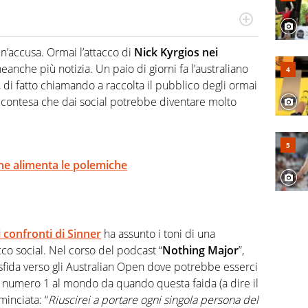
hanno segreti: basket, football, baseball e la capacità
ve altri non vedono granché
n’accusa. Ormai l’attacco di
Nick Kyrgios nei
eanche più notizia. Un paio di giorni fa l’australiano
 di fatto chiamando a raccolta il pubblico degli ormai
contesa che dai social potrebbe diventare molto
che alimenta le polemiche
i confronti di Sinner
ha assunto i toni di una
co social. Nel corso del podcast “
Nothing Major
”,
di sfida verso gli Australian Open dove potrebbe esserci
il numero 1 al mondo da quando questa faida (a dire il
inciata: “
Riuscirei a portare ogni singola persona del