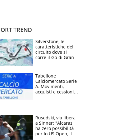
ORT TREND
Silverstone, le
caratteristiche del
circuito dove si
corre il Gp di Gran
Bretagna del
Motomondiale
Tabellone
Calciomercato Serie
A. Movimenti,
acquisti e cessioni:
estate 2026-27
Rusedski, via libera
a Sinner: "Alcaraz
ha zero possibilità
per lo US Open, il
2026 forse è gà