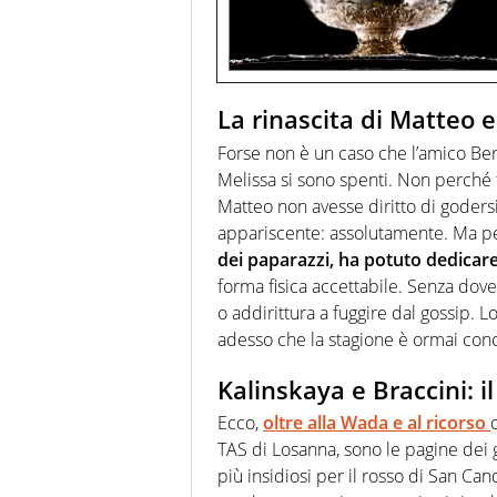
La rinascita di Matteo e
Forse non è un caso che l’amico Berret
Melissa si sono spenti. Non perché f
Matteo non avesse diritto di goders
appariscente: assolutamente. Ma 
dei paparazzi, ha potuto dedicar
forma fisica accettabile. Senza do
o addirittura a fuggire dal gossip. L
adesso che la stagione è ormai conc
Kalinskaya e Braccini: il
Ecco,
oltre alla Wada e al ricorso
TAS di Losanna, sono le pagine dei gio
più insidiosi per il rosso di San C