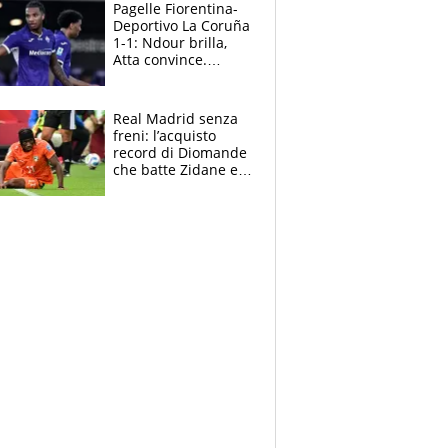
adesso
Pagelle Fiorentina-
Deportivo La Coruña
1-1: Ndour brilla,
Atta convince.
Pongracic rovina
tutto nel finale
Real Madrid senza
freni: l’acquisto
record di Diomande
che batte Zidane e
Ronaldo. Vinicius
rinnova: le cifre