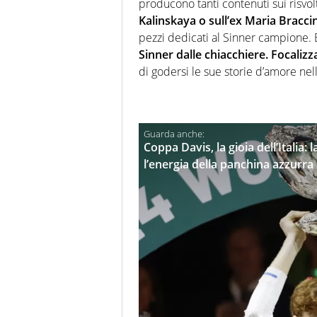
producono tanti contenuti sui risvo
Kalinskaya o sull’ex Maria Braccin
pezzi dedicati al Sinner campione.
Sinner dalle chiacchiere. Focalizza
di godersi le sue storie d’amore nel
Coppa Davis, la gioia dell’Italia: l
l’energia della panchina azzurra