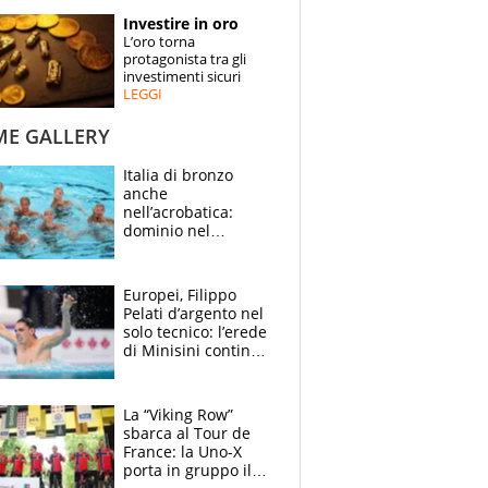
STORIE
Investire in oro
L’oro torna
SPECIALI
protagonista tra gli
investimenti sicuri
LEGGI
ESPERTI
ME GALLERY
CONTATTI
Italia di bronzo
anche
nell’acrobatica:
dominio nel
medagliere, ora
tocca a Ceccon, Curti
e compagni
Europei, Filippo
continuare
Pelati d’argento nel
solo tecnico: l’erede
di Minisini continua
a stupire, Los
Angeles è già nel
mirino
La “Viking Row”
sbarca al Tour de
France: la Uno-X
porta in gruppo il