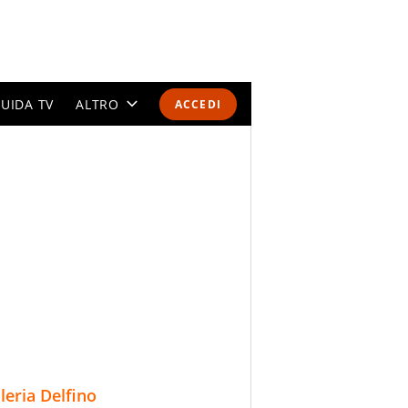
UIDA TV
ALTRO
ACCEDI
CALENDARI E CLASSIFICHE
ALTRI SPORT
MONDIALI 2026
OLIMPIADI
GOSSIP
LIFESTYLE
lleria Delfino