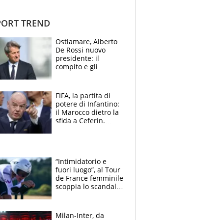
ORT TREND
Ostiamare, Alberto
De Rossi nuovo
presidente: il
compito e gli
obiettivi ricevuti dal
figlio Daniele
FIFA, la partita di
potere di Infantino:
il Marocco dietro la
sfida a Ceferin.
Scontro sul
Mondiale a 64
squadre, l’ira di Figo
“Intimidatorio e
fuori luogo”, al Tour
de France femminile
scoppia lo scandalo:
un uomo controlla i
reggiseni delle
atlete
Milan-Inter, da