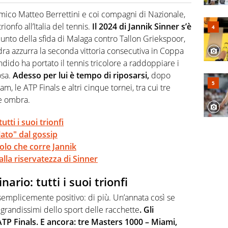
 il glossario del calcio in una nicchia di esperti, lui ne
a svista arbitrale né gli umori social del mondo delle
l’amico Matteo Berrettini e coi compagni di Nazionale,
rionfo all’Italia del tennis.
Il 2024 di Jannik Sinner s’è
unto della sfida di Malaga contro Tallon Griekspoor,
ra azzurra la seconda vittoria consecutiva in Coppa
ndido ha portato il tennis tricolore a raddoppiare i
osa.
Adesso per lui è tempo di riposarsi,
dopo
m, le ATP Finals e altri cinque tornei, tra cui tre
e ombra.
tti i suoi trionfi
lato" dal gossip
colo che corre Jannik
 alla riservatezza di Sinner
ario: tutti i suoi trionfi
 semplicemente positivo: di più. Un’annata così se
i grandissimi dello sport delle racchette
. Gli
ATP Finals. E ancora: tre Masters 1000 – Miami,