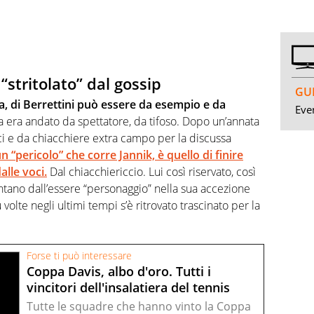
“stritolato” dal gossip
GUI
a, di Berrettini può essere da esempio e da
Even
 era andato da spettatore, da tifoso. Dopo un’annata
ci e da chiacchiere extra campo per la discussa
n “pericolo” che corre Jannik, è quello di finire
alle voci.
Dal chiacchiericcio. Lui così riservato, così
ontano dall’essere “personaggio” nella sua accezione
olte negli ultimi tempi s’è ritrovato trascinato per la
Forse ti può interessare
Coppa Davis, albo d'oro. Tutti i
vincitori dell'insalatiera del tennis
Tutte le squadre che hanno vinto la Coppa