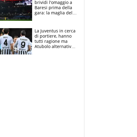
brividi l'omaggio a
Baresi prima della
gara: la maglia del
capitano a
centrocampo
La Juventus in cerca
di portiere, hanno
tutti ragione ma
Atubolo alternativa
a Vicario non regge
e la soluzione
rimane Milinkovic-
Savic