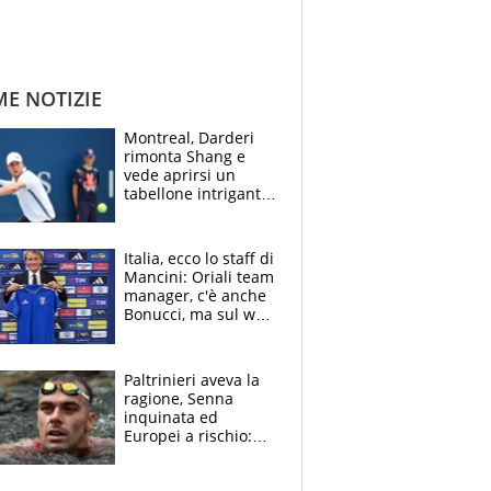
ME NOTIZIE
Montreal, Darderi
rimonta Shang e
vede aprirsi un
tabellone intrigante:
"Penso solo a
Borges, ma sono
felice del mio livello"
Italia, ecco lo staff di
Mancini: Oriali team
manager, c'è anche
Bonucci, ma sul web
infuria la polemica
Paltrinieri aveva la
ragione, Senna
inquinata ed
Europei a rischio:
allenamenti fermi,
cosa succede