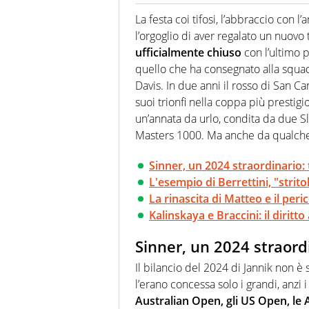
Se mai ci fosse modo di traslare
farebbe parte. Non si perde un
La festa coi tifosi, l’abbraccio con 
curve
l’orgoglio di aver regalato un nuovo t
ufficialmente chiuso
con l’ultimo p
quello che ha consegnato alla squad
Davis. In due anni il rosso di San Ca
suoi trionfi nella coppa più prestigi
un’annata da urlo, condita da due Sla
Masters 1000. Ma anche da qualch
Sinner, un 2024 straordinario: tu
L'esempio di Berrettini, "strito
La rinascita di Matteo e il peri
Kalinskaya e Braccini: il diritto
Sinner, un 2024 straordin
Il bilancio del 2024 di Jannik non è
l’erano concessa solo i grandi, anzi 
Australian Open, gli US Open, le 