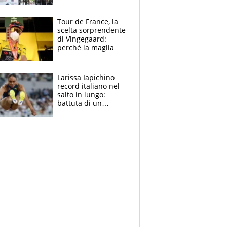
rito della Norvegia
di Haaland e
compagni
Tour de France, la
scelta sorprendente
di Vingegaard:
perché la maglia
gialla indossa la
mascherina, il
rischio da evitare
Larissa Iapichino
record italiano nel
salto in lungo:
battuta di un
centimetro mamma
Fiona May