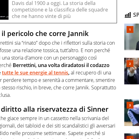
Davis dal 1900 a oggi. La storia della
competizione e la classifica delle squadre
SP
che ne hanno vinte di più
 il pericolo che corre Jannik
tini sia “rinato” dopo che i riflettori sulla storia con
osse una relazione tossica, tutt’altro. E non perché
i una storia d’amore con un personaggio così
perché
Berrettini, una volta diradatosi il codazzo
e
tutte le sue energie al tennis
,
al recupero di una
ver perdere tempo e serenità a commentare, smentire
o stesso rischio, in breve, che corre Jannik. Soprattutto
lusa.
 diritto alla riservatezza di Sinner
che giace sempre in un cassetto nella scrivania del
rnali, dei tabloid e dei siti scandalistici gli avversari
andido nelle prossime settimane. Sapete perché si