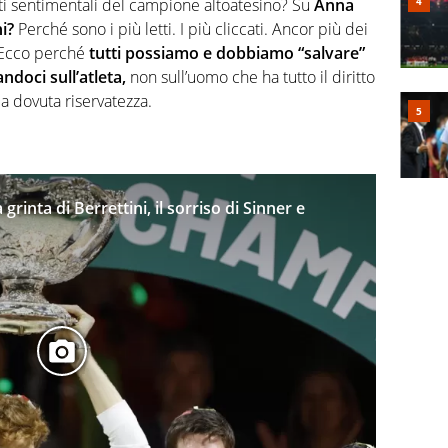
lti sentimentali del campione altoatesino? Su
Anna
i?
Perché sono i più letti. I più cliccati. Ancor più dei
 Ecco perché
tutti possiamo e dobbiamo “salvare”
ndoci sull’atleta,
non sull’uomo che ha tutto il diritto
la dovuta riservatezza.
a grinta di Berrettini, il sorriso di Sinner e