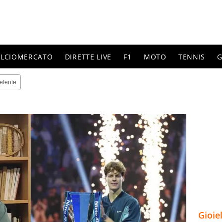
ALCIOMERCATO
DIRETTE LIVE
F1
MOTO
TENNIS
G
eferite
Gioie