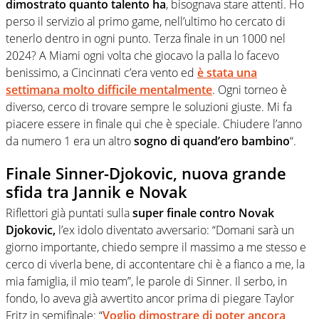
dimostrato quanto talento ha
, bisognava stare attenti. Ho
perso il servizio al primo game, nell’ultimo ho cercato di
tenerlo dentro in ogni punto. Terza finale in un 1000 nel
2024? A Miami ogni volta che giocavo la palla lo facevo
benissimo, a Cincinnati c’era vento ed
è stata una
settimana molto difficile mentalmente
. Ogni torneo è
diverso, cerco di trovare sempre le soluzioni giuste. Mi fa
piacere essere in finale qui che è speciale. Chiudere l’anno
da numero 1 era un altro
sogno di quand’ero bambino
“.
Finale Sinner-Djokovic, nuova grande
sfida tra Jannik e Novak
Riflettori già puntati sulla
super finale contro Novak
Djokovic,
l’ex idolo diventato avversario: “Domani sarà un
giorno importante, chiedo sempre il massimo a me stesso e
cerco di viverla bene, di accontentare chi è a fianco a me, la
mia famiglia, il mio team”, le parole di Sinner. Il serbo, in
fondo, lo aveva già avvertito ancor prima di piegare Taylor
Fritz in semifinale: “
Voglio dimostrare di poter ancora