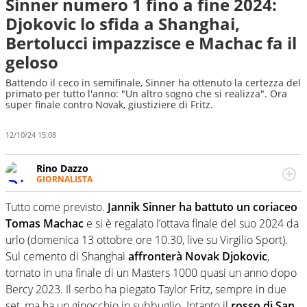
Sinner numero 1 fino a fine 2024:
Djokovic lo sfida a Shanghai,
Bertolucci impazzisce e Machac fa il
geloso
Battendo il ceco in semifinale, Sinner ha ottenuto la certezza del
primato per tutto l'anno: "Un altro sogno che si realizza". Ora
super finale contro Novak, giustiziere di Fritz.
12/10/24 15:08
Rino Dazzo
GIORNALISTA
Se mai ci fosse modo di traslare il glossario del calcio in
una nicchia di esperti, lui ne farebbe parte. Non si perde
Tutto come previsto.
Jannik Sinner ha battuto un coriaceo
una svista arbitrale né gli umori social del mondo delle
Tomas Machac
e si è regalato l’ottava finale del suo 2024 da
curve
urlo (domenica 13 ottobre ore 10.30, live su Virgilio Sport).
Sul cemento di Shanghai
affronterà Novak Djokovic
,
tornato in una finale di un Masters 1000 quasi un anno dopo
Bercy 2023. Il serbo ha piegato Taylor Fritz, sempre in due
set, ma ha un ginocchio in subbuglio. Intanto il
rosso di San