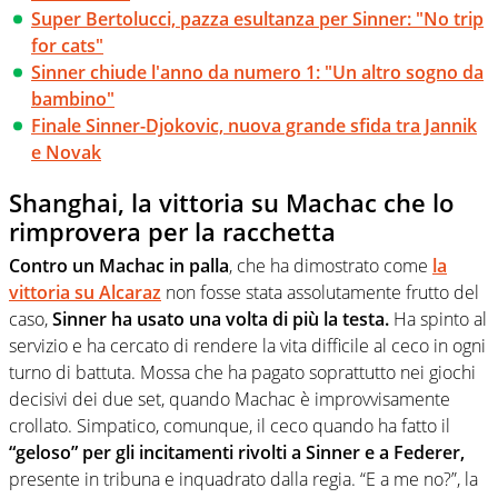
Super Bertolucci, pazza esultanza per Sinner: "No trip
for cats"
Sinner chiude l'anno da numero 1: "Un altro sogno da
bambino"
Finale Sinner-Djokovic, nuova grande sfida tra Jannik
e Novak
Shanghai, la vittoria su Machac che lo
rimprovera per la racchetta
Contro un Machac in palla
, che ha dimostrato come
la
vittoria su Alcaraz
non fosse stata assolutamente frutto del
caso,
Sinner ha usato una volta di più la testa.
Ha spinto al
servizio e ha cercato di rendere la vita difficile al ceco in ogni
turno di battuta. Mossa che ha pagato soprattutto nei giochi
decisivi dei due set, quando Machac è improvvisamente
crollato. Simpatico, comunque, il ceco quando ha fatto il
“geloso” per gli incitamenti rivolti a Sinner e a Federer,
presente in tribuna e inquadrato dalla regia. “E a me no?”, la