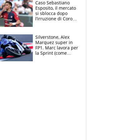
Caso Sebastiano
Esposito, il mercato
si sblocca dopo
l’irruzione di Corona
nella querelle col
Cagliari: spuntano
due big
Silverstone, Alex
Marquez super in
FP1. Marc lavora per
la Sprint (come
Martin), bene
Bezzecchi