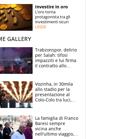
STORIE
Investire in oro
L’oro torna
SPECIALI
protagonista tra gli
investimenti sicuri
LEGGI
ESPERTI
ME GALLERY
CONTATTI
Trabzonspor, delirio
per Salah: tifosi
impazziti e lui firma
il contratto allo
stadio
Vozinha, in 30mila
allo stadio per la
presentazione al
Colo-Colo tra luci,
spettacolo, elicotteri
e paracadutisti
La famiglia di Franco
Baresi sempre
vicina anche
nell'ultimo viaggio,