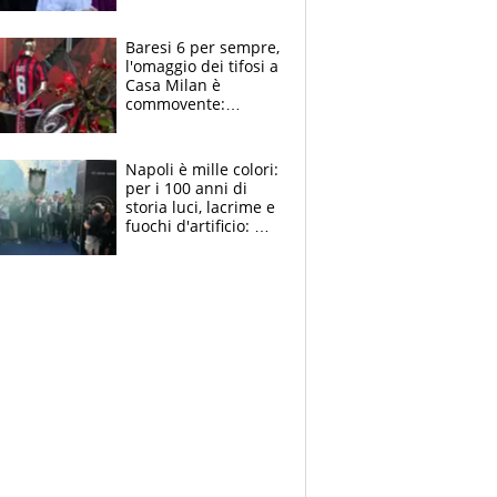
la moglie Maura, i
figli e i suoi cari
circondati
Baresi 6 per sempre,
dall'affetto dei tifosi
l'omaggio dei tifosi a
Casa Milan è
commovente:
maglie, bandiere,
sciarpe, lacrime e
bigliettini
Napoli è mille colori:
per i 100 anni di
storia luci, lacrime e
fuochi d'artificio: De
Laurentiis salta al
coro anti-Juve