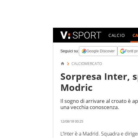
CALCIO
C
Seguici su:
Google Discover
Fonti pr
CALCIOMERCATO
Sorpresa Inter, s
Modric
Il sogno di arrivare al croato è a
una vecchia conoscenza.
12/08/18 00:25
L’Inter è a Madrid. Squadra e dirige