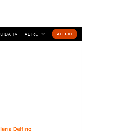
UIDA TV
ALTRO
ACCEDI
CALENDARI E CLASSIFICHE
ALTRI SPORT
MONDIALI 2026
OLIMPIADI
GOSSIP
LIFESTYLE
lleria Delfino