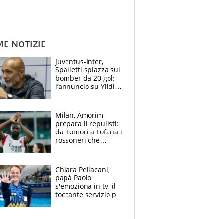
ME NOTIZIE
Juventus-Inter,
Spalletti spiazza sul
bomber da 20 gol:
l’annuncio su Yildiz
e la risposta su
Bastoni
Milan, Amorim
prepara il repulisti:
da Tomori a Fofana i
rossoneri che
rischiano il “taglio”
Chiara Pellacani,
papà Paolo
s'emoziona in tv: il
toccante servizio per
il TG di LA7 dopo i 5
ori agli Europei