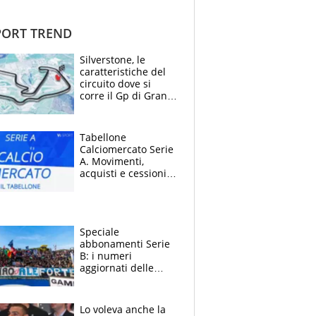
ORT TREND
Silverstone, le
caratteristiche del
circuito dove si
corre il Gp di Gran
Bretagna del
Motomondiale
Tabellone
Calciomercato Serie
A. Movimenti,
acquisti e cessioni:
estate 2026-27
Speciale
abbonamenti Serie
B: i numeri
aggiornati delle
venti squadre
cadette
Lo voleva anche la