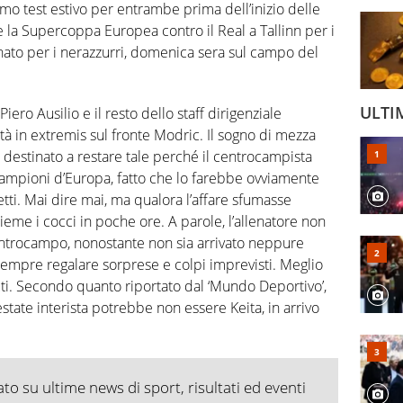
timo test estivo per entrambe prima dell’inizio delle
e la Supercoppa Europea contro il Real a Tallinn per i
nato per i nerazzurri, domenica sera sul campo del
ULTI
iero Ausilio e il resto dello staff dirigenziale
tà in extremis sul fronte Modric. Il sogno di mezza
 destinato a restare tale perché il centrocampista
 campioni d’Europa, fatto che lo farebbe ovviamente
etti. Mai dire mai, ma qualora l’affare sfumasse
eme i cocci in poche ore. A parole, l’allenatore non
 centrocampo, nonostante non sia arrivato neppure
empre regalare sorprese e colpi imprevisti. Meglio
uti. Secondo quanto riportato dal ‘Mundo Deportivo’,
l’estate interista potrebbe non essere Keita, in arrivo
o su ultime news di sport, risultati ed eventi