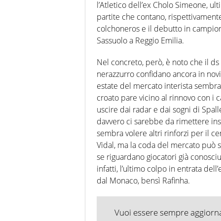
l’Atletico dell’ex Cholo Simeone, ul
partite che contano, rispettivament
colchoneros e il debutto in campio
Sassuolo a Reggio Emilia.
Nel concreto, però, è noto che il ds P
nerazzurro confidano ancora in novi
estate del mercato interista sembra
croato pare vicino al rinnovo con i
uscire dai radar e dai sogni di Spall
davvero ci sarebbe da rimettere insi
sembra volere altri rinforzi per il
Vidal, ma la coda del mercato può s
se riguardano giocatori già conosci
infatti, l’ultimo colpo in entrata del
dal Monaco, bensì Rafinha.
Vuoi essere sempre aggiornat