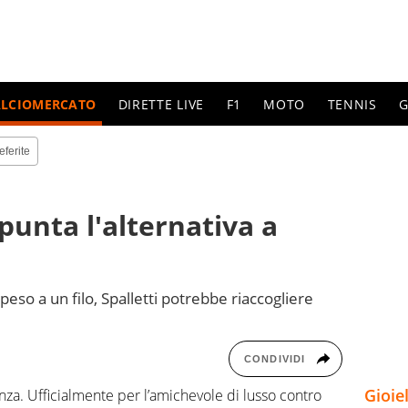
ALCIOMERCATO
DIRETTE LIVE
F1
MOTO
TENNIS
G
eferite
punta l'alternativa a
ppeso a un filo, Spalletti potrebbe riaccogliere
CONDIVIDI
Gioie
nza. Ufficialmente per l’amichevole di lusso contro