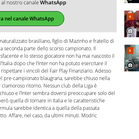
ti al nostro canale
WhatsApp
ra nel canale WhatsApp
turalizzato brasiliano, figlio di Mazinho e fratello di
lla seconda parte dello scorso campionato. Il
sfacente e lo stesso giocatore non ha mai nascosto il
’Italia dopo che l’Inter non ha potuto esercitare il
 rispettare i vincoli del Fair Play Finanziario. Adesso
el pre-campionato blaugrana, sarebbe chiuso nella
el clamoroso ritorno. Nessun club della Liga è
 chiuso e l’Inter sembra doversi preoccupare solo del
rò quella di tornare in Italia e le caratteristiche
rmula sarebbe identica a quella della passata
atto. Affare, nel caso, da ultimi minuti. Modric