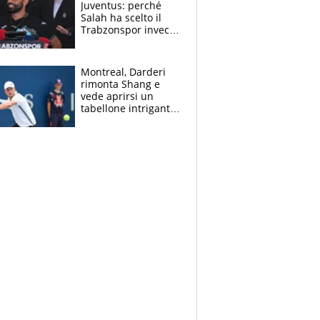
Juventus: perché
Salah ha scelto il
Trabzonspor invece
di un top club
Montreal, Darderi
rimonta Shang e
vede aprirsi un
tabellone intrigante:
"Penso solo a
Borges, ma sono
felice del mio livello"