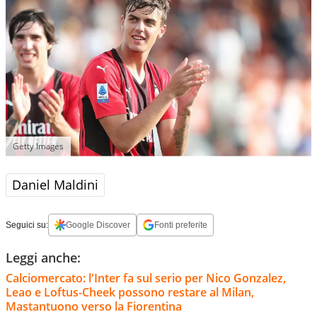
Getty Images
Daniel Maldini
Seguici su:
Google Discover
Fonti preferite
Leggi anche:
Calciomercato: l'Inter fa sul serio per Nico Gonzalez,
Leao e Loftus-Cheek possono restare al Milan,
Mastantuono verso la Fiorentina