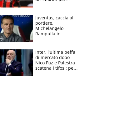
recuperarlo e il
grazie ad Allegri
dopo il derby
Juventus, caccia al
portiere.
Michelangelo
Rampulla in
esclusiva: “Suzuki in
prestito dal PSG?
Roba da Lega Pro.
Inter, l'ultima beffa
Caprile profilo
di mercato dopo
giusto”
Nico Paz e Palestra
scatena i tifosi: per
Marotta una doccia
fredda