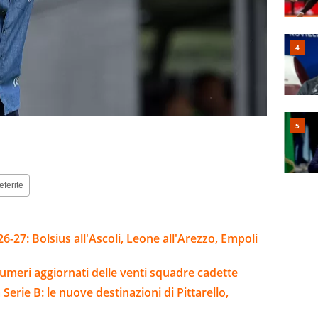
eferite
-27: Bolsius all'Ascoli, Leone all'Arezzo, Empoli
umeri aggiornati delle venti squadre cadette
Serie B: le nuove destinazioni di Pittarello,