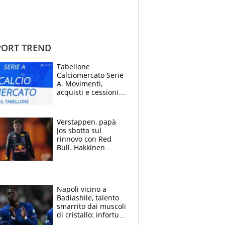
ORT TREND
Tabellone
Calciomercato Serie
A. Movimenti,
acquisti e cessioni:
estate 2026-27
Verstappen, papà
Jos sbotta sul
rinnovo con Red
Bull. Hakkinen
avverte McLaren:
“Prendere Max
sarebbe un rischio”
Napoli vicino a
Badiashile, talento
smarrito dai muscoli
di cristallo: infortuni
a raffica negli ultimi