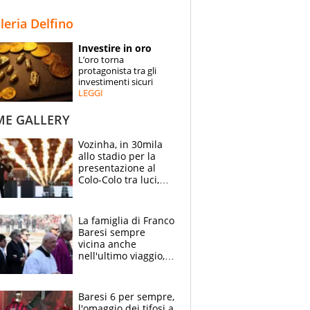
STORIE
lleria Delfino
SPECIALI
Investire in oro
L’oro torna
ESPERTI
protagonista tra gli
investimenti sicuri
LEGGI
CONTATTI
ME GALLERY
Vozinha, in 30mila
allo stadio per la
presentazione al
Colo-Colo tra luci,
spettacolo, elicotteri
e paracadutisti
La famiglia di Franco
Baresi sempre
vicina anche
nell'ultimo viaggio,
la moglie Maura, i
figli e i suoi cari
circondati
Baresi 6 per sempre,
dall'affetto dei tifosi
l'omaggio dei tifosi a