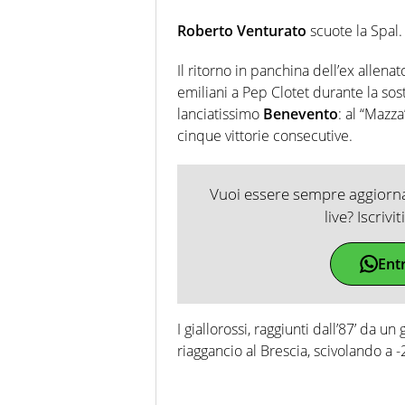
Roberto Venturato
scuote la
Spal.
Il ritorno in panchina dell’ex allena
emiliani a Pep Clotet durante la sost
lanciatissimo
Benevento
: al “Mazz
cinque vittorie consecutive.
Vuoi essere sempre aggiornat
live? Iscrivi
Ent
I giallorossi, raggiunti dall’87’ da un
riaggancio al Brescia, scivolando a 