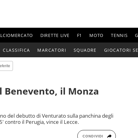
ALCIOMERCATO
DIRETTE LIVE
F1
MOTO
TENNIS
G
CLASSIFICA
MARCATORI
SQUADRE
GIOCATORI SE
eferite
il Benevento, il Monza
orno del debutto di Venturato sulla panchina degli
5' contro il Perugia, vince il Lecce.
CONDIVIDI