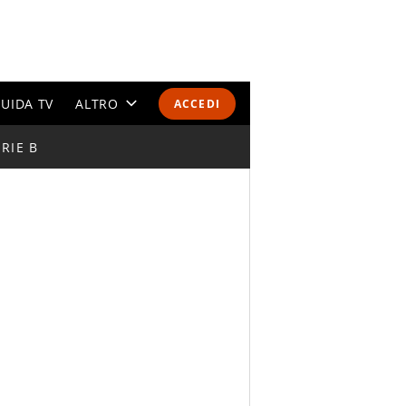
UIDA TV
ALTRO
ACCEDI
RIE B
CALENDARI E CLASSIFICHE
ALTRI SPORT
MONDIALI 2026
OLIMPIADI
GOSSIP
LIFESTYLE