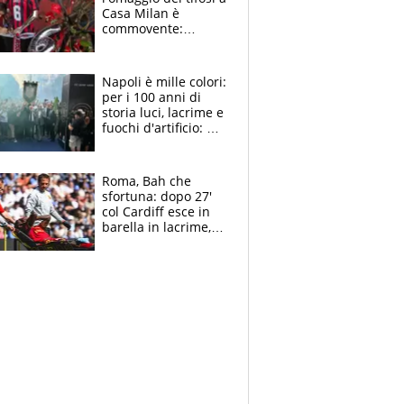
Casa Milan è
commovente:
maglie, bandiere,
sciarpe, lacrime e
bigliettini
Napoli è mille colori:
per i 100 anni di
storia luci, lacrime e
fuochi d'artificio: De
Laurentiis salta al
coro anti-Juve
Roma, Bah che
sfortuna: dopo 27'
col Cardiff esce in
barella in lacrime,
Dybala rigore da
schiaffi, i giallorossi
prendono 3 gol in
45'