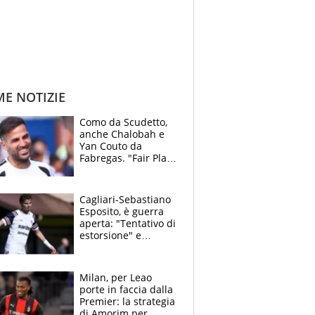
ME NOTIZIE
Como da Scudetto,
anche Chalobah e
Yan Couto da
Fabregas. "Fair Play
Finanziario?
Pagheremo la
multa"
Cagliari-Sebastiano
Esposito, è guerra
aperta: "Tentativo di
estorsione" e
"certificato medico
imbarazzante"
Milan, per Leao
porte in faccia dalla
Premier: la strategia
di Amorim per