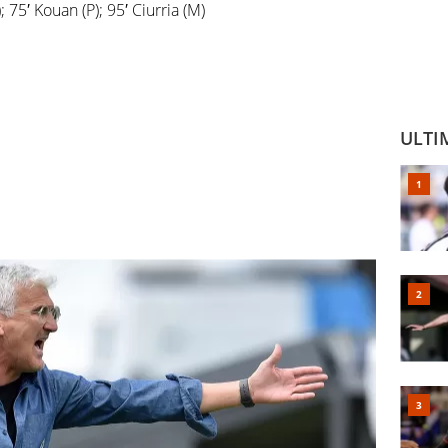
); 75′ Kouan (P); 95′ Ciurria (M)
ULTI