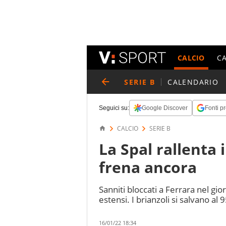
CALCIO
C
SERIE B
CALENDARIO
Seguici su:
Google Discover
Fonti pr
CALCIO
SERIE B
La Spal rallenta 
frena ancora
Sanniti bloccati a Ferrara nel gi
estensi. I brianzoli si salvano al 9
16/01/22 18:34