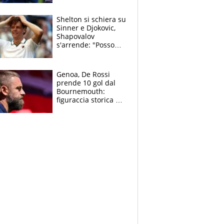
3 anni
Shelton si schiera su
Sinner e Djokovic,
Shapovalov
s'arrende: "Posso
battere tutti tranne
Jannik e Alcaraz"
Genoa, De Rossi
prende 10 gol dal
Bournemouth:
figuraccia storica ed
è allarme per il
mercato di Lopez