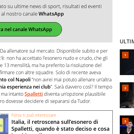
o su ultime news di sport, risultati ed eventi
ti al nostro canale
WhatsApp
ra nel canale WhatsApp
ULTI
Da allenatore sul mercato. Disponibile subito e per
c’è: non ha accettato l’esonero nudo e crudo, che gli
e 13 mensilità, ma ha preferito la risoluzione del
 firmare con altre squadre. Solo di recente aveva
nto col Napoli
“non avrei mai potuto allenare un’altra
mia esperienza nei club
”. Sarà davvero così? Il tempo
o, ma intanto
Spalletti
diventa un’opzione plausibile
nero dovesse decidere di separarsi da Tudor.
Forse ti può interessare
Italia, il retroscena sull’esonero di
Spalletti, quando è stato deciso e cosa