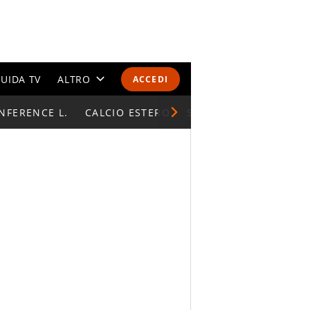
UIDA TV
ALTRO
ACCEDI
NFERENCE L.
CALENDARI E CLASSIFICHE
CALCIO ESTERO
SUPERCOPPA ITALIAN
ALTRI SPORT
MONDIALI 2026
OLIMPIADI
GOSSIP
LIFESTYLE