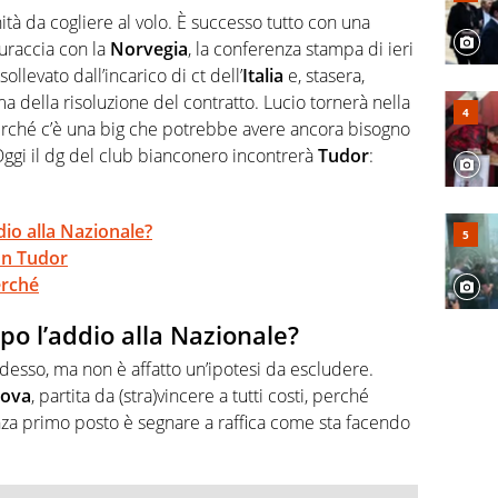
 e per la sfera di cuoio. Il pallone è una cosa serissima,
tà da cogliere al volo. È successo tutto con una
guraccia con la
Norvegia
, la conferenza stampa di ieri
ollevato dall’incarico di ct dell’
Italia
e, stasera,
a della risoluzione del contratto. Lucio tornerà nella
erché c’è una big che potrebbe avere ancora bisogno
Oggi il dg del club bianconero incontrerà
Tudor
:
dio alla Nazionale?
on Tudor
erché
opo l’addio alla Nazionale?
desso, ma non è affatto un’ipotesi da escludere.
ova
, partita da (stra)vincere a tutti costi, perché
nza primo posto è segnare a raffica come sta facendo