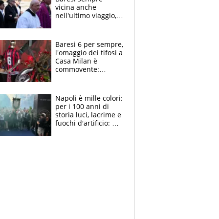
vicina anche
nell'ultimo viaggio,
la moglie Maura, i
figli e i suoi cari
circondati
Baresi 6 per sempre,
dall'affetto dei tifosi
l'omaggio dei tifosi a
Casa Milan è
commovente:
maglie, bandiere,
sciarpe, lacrime e
bigliettini
Napoli è mille colori:
per i 100 anni di
storia luci, lacrime e
fuochi d'artificio: De
Laurentiis salta al
coro anti-Juve