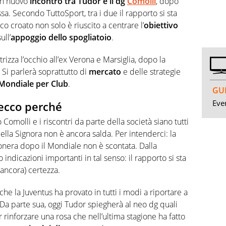
 un nuovo
incontro tra Tudor e il dg
Comolli
, dopo
ssa. Secondo TuttoSport, tra i due il rapporto si sta
o croato non solo è riuscito a centrare l’
obiettivo
ull’
appoggio dello spogliatoio
.
izza l’occhio all’ex Verona e Marsiglia, dopo la
. Si parlerà soprattutto di
mercato
e delle strategie
Mondiale per Club
.
GUI
Even
 ecco perché
omolli e i riscontri da parte della società siano tutti
della Signora non è ancora salda. Per intenderci: la
nera dopo il Mondiale non è scontata. Dalla
 indicazioni importanti in tal senso: il rapporto si sta
ancora) certezza.
he la Juventus ha provato in tutti i modi a riportare a
 Da parte sua, oggi Tudor spiegherà al neo dg quali
 rinforzare una rosa che nell’ultima stagione ha fatto