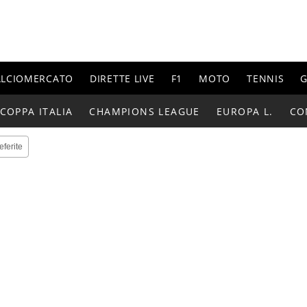
ALCIOMERCATO
DIRETTE LIVE
F1
MOTO
TENNIS
G
COPPA ITALIA
CHAMPIONS LEAGUE
EUROPA L.
CO
eferite