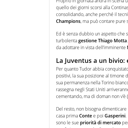
Proprio in giornata andrà in scena
quello dei giorni scorsi alla Contina
consolidando, anche perché il tecnic
Champions
, ma può contare pure s
Ed è senza dubbio un aspetto che str
turbolenta
gestione Thiago Motta
da adottare in vista dell’imminente
La Juventus a un bivio:
Per quanto Tudor abbia conquistato C
positivi, la sua posizione al timone 
sua permanenza nella Torino bianco
rassegna negli Stati Uniti arriveranno
cementando, ma di doman non v’è (
Del resto, non bisogna dimenticare c
casa prima
Conte
e poi
Gasperini
.
sono le sue
priorità di mercato
per