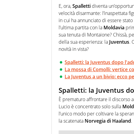
Passione smisurata per il calcio
E, ora,
Spalletti
diventa un’opportuni
guai a dirgli di no
velocità disarmante: l’inaspettata fi
in cui ha annunciato di essere stato s
l’ultima partita con la
Moldavia
prim
sua tenuta di Montaione? Chissà, p
della sua esperienza: la
Juventus
. 
novità in vista?
Spalletti: la Juventus dopo l'ad
La mossa di Comolli: vertice c
La Juventus a un bivio: ecco p
Spalletti: la Juventus d
È prematuro affrontare il discorso a
Lucio è concentrato solo sulla
Mold
l’unico modo per coltivare la spera
la scatenata
Norvegia di Haaland
.