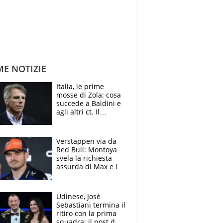
ME NOTIZIE
Italia, le prime
mosse di Zola: cosa
succede a Baldini e
agli altri ct. Il
Borussia tenta un
altro sgarbo agli
azzurri
Verstappen via da
Red Bull: Montoya
svela la richiesta
assurda di Max e lo
avverte: “Sicuro
Mercedes e
McLaren siano
Udinese, Josè
meglio?”
Sebastiani termina il
ritiro con la prima
squadra: il post del