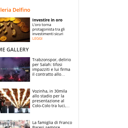
STORIE
lleria Delfino
SPECIALI
Investire in oro
L’oro torna
ESPERTI
protagonista tra gli
investimenti sicuri
LEGGI
CONTATTI
ME GALLERY
Trabzonspor, delirio
per Salah: tifosi
impazziti e lui firma
il contratto allo
stadio
Vozinha, in 30mila
allo stadio per la
presentazione al
Colo-Colo tra luci,
spettacolo, elicotteri
e paracadutisti
La famiglia di Franco
Baresi sempre