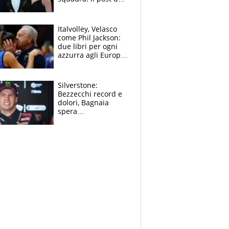
figlio di Amadeus e
Sanremo sullo
sfondo
Italvolley, Velasco
come Phil Jackson:
due libri per ogni
azzurra agli Europei.
Quello per Sylla è
“geniale”
Silverstone:
Bezzecchi record e
dolori, Bagnaia
spera
nell'antidolorifico,
Marquez si tira fuori
e vota Aprilia