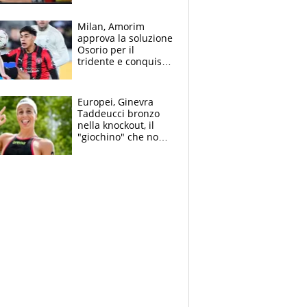
all’Inter e lancia
l'alleanza con
Milan, Amorim
Donnarumma
approva la soluzione
Osorio per il
tridente e conquista
Jashari: la frecciata
dello svizzero all'ex
Allegri
Europei, Ginevra
Taddeucci bronzo
nella knockout, il
"giochino" che non
le piace: "La Senna?
Oggi era pulita"