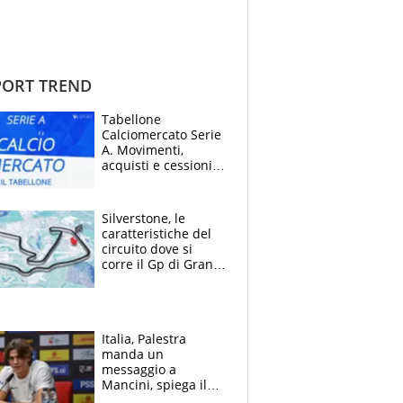
ORT TREND
Tabellone
Calciomercato Serie
A. Movimenti,
acquisti e cessioni:
estate 2026-27
Silverstone, le
caratteristiche del
circuito dove si
corre il Gp di Gran
Bretagna del
Motomondiale
Italia, Palestra
manda un
messaggio a
Mancini, spiega il
motivo del no