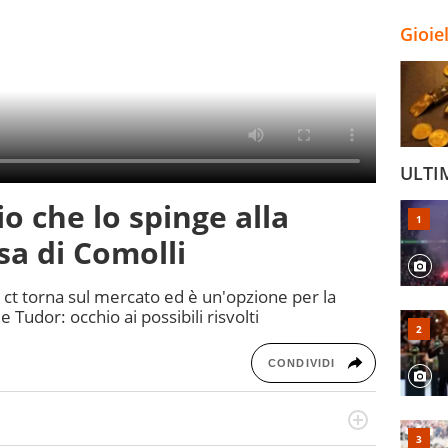
Gioie
ULTI
zio che lo spinge alla
sa di Comolli
 ct torna sul mercato ed è un'opzione per la
 Tudor: occhio ai possibili risvolti
CONDIVIDI
po per vivere ogni evento in tutte le sue sfaccettature.