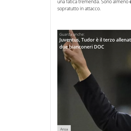
una fatica tremenda. Sono almeno
sopratutto in attacco.
Juventus, Tudor è il terzo allenat
due bianconeri DOC
Ansa