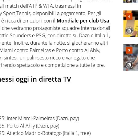
appassionati sanno che troveranno sempre copertura
pali match dell’ATP & WTA, trasmessi in
squadra di Virgilio Sport è formata da giornalisti ed
gioco di rimessa quando intercettano le notizie e le
Sport Tennis, disponibili a pagamento. Per gli
 nella costruzione dal basso quando creano contenuti
 è ricca di emozioni con il
Mondiale per club Usa
li che vedranno protagoniste squadre internazionali
tle Sounders e PSG, con dirette su Dazn e Italia 1,
ente. Inoltre, durante la notte, si giocheranno altri
r Miami contro Palmeiras e Porto contro Al Ahly,
 sintesi, un palinsesto ricco e variegato che
 offrendo spettacolo e competizione a tutte le ore.
essi oggi in diretta TV
: Inter Miami-Palmeiras (Dazn, pay)
: Porto-Al Ahly (Dazn, pay)
 Atletico Madrid-Botafogo (Italia 1, free)