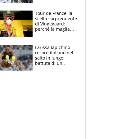
rito della Norvegia
di Haaland e
compagni
Tour de France, la
scelta sorprendente
di Vingegaard:
perché la maglia
gialla indossa la
mascherina, il
rischio da evitare
Larissa Iapichino
record italiano nel
salto in lungo:
battuta di un
centimetro mamma
Fiona May