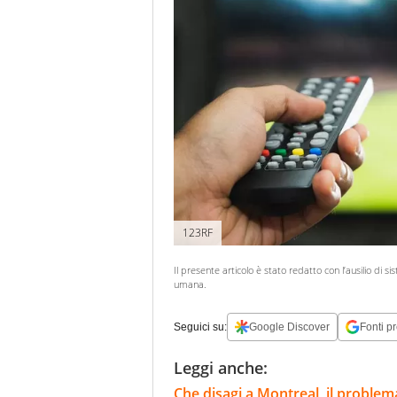
123RF
Il presente articolo è stato redatto con l’ausilio di si
umana.
Seguici su:
Google Discover
Fonti pr
Leggi anche:
Che disagi a Montreal, il problema