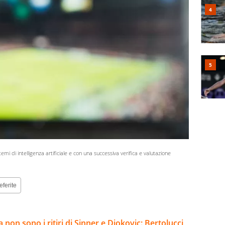
stemi di intelligenza artificiale e con una successiva verifica e valutazione
eferite
 non sono i ritiri di Sinner e Djokovic: Bertolucci