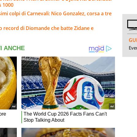
s 1000
imi colpi di Carnevali: Nico Gonzalez, corsa a tre
sto record di Diomande che batte Zidane e
GUI
Even