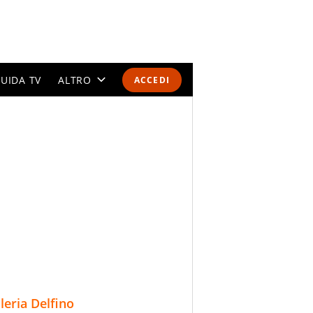
UIDA TV
ALTRO
ACCEDI
CALENDARI E CLASSIFICHE
ALTRI SPORT
MONDIALI 2026
OLIMPIADI
GOSSIP
LIFESTYLE
lleria Delfino