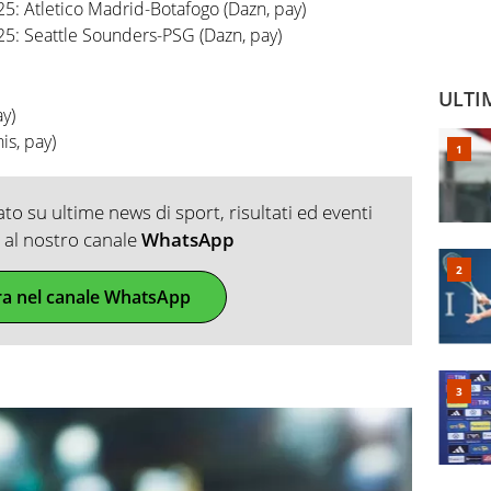
: Atletico Madrid-Botafogo (Dazn, pay)
5: Seattle Sounders-PSG (Dazn, pay)
ULTI
y)
s, pay)
o su ultime news di sport, risultati ed eventi
ti al nostro canale
WhatsApp
ra nel canale WhatsApp