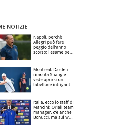
ME NOTIZIE
Napoli, perchè
Allegri può fare
peggio dell'anno
scorso: l'esame per
Manna, le colpe di
Conte e il gioco del
Monopoly
Montreal, Darderi
rimonta Shang e
vede aprirsi un
tabellone intrigante:
"Penso solo a
Borges, ma sono
felice del mio livello"
Italia, ecco lo staff di
Mancini: Oriali team
manager, c'è anche
Bonucci, ma sul web
infuria la polemica