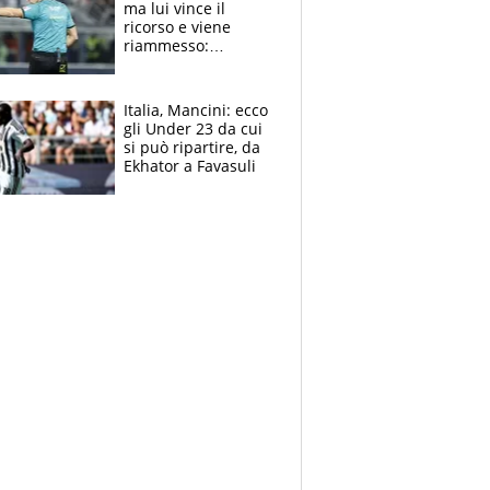
ma lui vince il
ricorso e viene
riammesso:
continua momento
nero per gli arbitri
Italia, Mancini: ecco
gli Under 23 da cui
si può ripartire, da
Ekhator a Favasuli