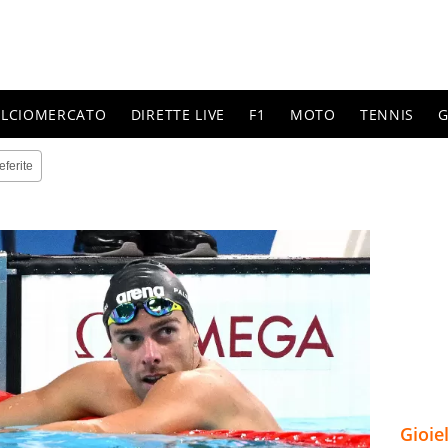
ALCIOMERCATO
DIRETTE LIVE
F1
MOTO
TENNIS
G
eferite
Gioie