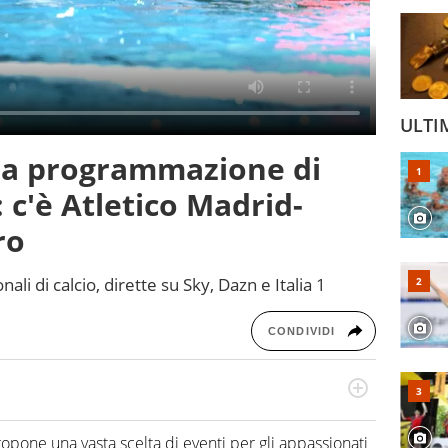
ULTI
, la programmazione di
 c'è Atletico Madrid-
ro
nali di calcio, dirette su Sky, Dazn e Italia 1
CONDIVIDI
odo obiettivo e appassionato su tutto il mondo dello
 F1, Motomondiale ma anche tennis, volley, basket: su
pone una vasta scelta di eventi per gli appassionati