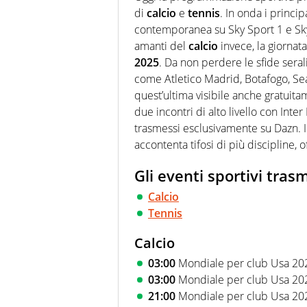
Virgilio Sport i tifosi e gli 
di
calcio
e
tennis
. In onda i princi
completa e zero faziosità. La 
esperti di sport abili sia nel 
contemporanea su Sky Sport 1 e Sky 
rilanciano verso la rete, sia
amanti del
calcio
invece, la giornata
100% originali ed esclusivi.
2025
. Da non perdere le sfide sera
come Atletico Madrid, Botafogo, Seat
quest’ultima visibile anche gratuitam
due incontri di alto livello con Inte
trasmessi esclusivamente su Dazn. In
accontenta tifosi di più discipline,
Gli eventi sportivi trasm
Calcio
Tennis
Calcio
03:00
Mondiale per club Usa 2025
03:00
Mondiale per club Usa 2025
21:00
Mondiale per club Usa 2025: