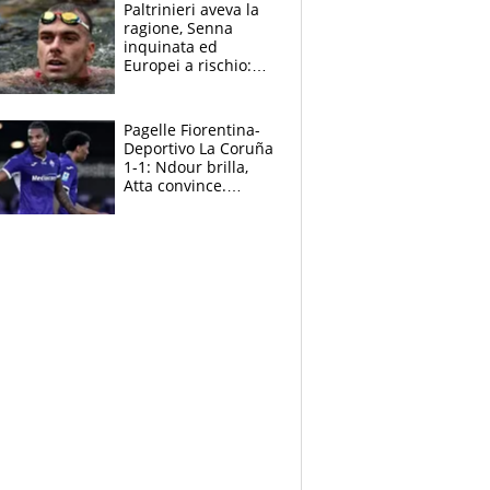
Paltrinieri aveva la
ragione, Senna
inquinata ed
Europei a rischio:
allenamenti fermi,
cosa succede
adesso
Pagelle Fiorentina-
Deportivo La Coruña
1-1: Ndour brilla,
Atta convince.
Pongracic rovina
tutto nel finale