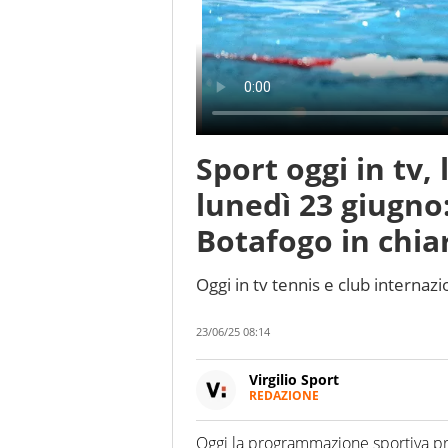
Sport oggi in tv
lunedì 23 giugno:
Botafogo in chia
Oggi in tv tennis e club internazio
23/06/25 08:14
Virgilio Sport
REDAZIONE
Da oltre 20 anni informa in m
sport. Calcio, calciomercato,
Oggi la programmazione sportiva pro