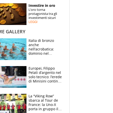
STORIE
Investire in oro
L’oro torna
SPECIALI
protagonista tra gli
investimenti sicuri
LEGGI
ESPERTI
ME GALLERY
CONTATTI
Italia di bronzo
anche
nell’acrobatica:
dominio nel
medagliere, ora
tocca a Ceccon, Curti
e compagni
Europei, Filippo
continuare
Pelati d’argento nel
solo tecnico: l’erede
di Minisini continua
a stupire, Los
Angeles è già nel
mirino
La “Viking Row”
sbarca al Tour de
France: la Uno-X
porta in gruppo il