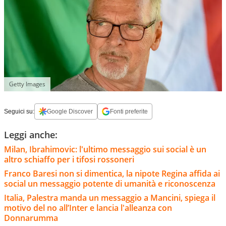
Getty Images
Seguici su:
Google Discover
Fonti preferite
Leggi anche:
Milan, Ibrahimovic: l'ultimo messaggio sui social è un
altro schiaffo per i tifosi rossoneri
Franco Baresi non si dimentica, la nipote Regina affida ai
social un messaggio potente di umanità e riconoscenza
Italia, Palestra manda un messaggio a Mancini, spiega il
motivo del no all’Inter e lancia l'alleanza con
Donnarumma