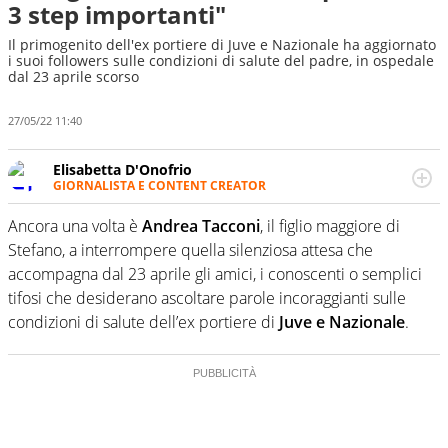
3 step importanti"
Il primogenito dell'ex portiere di Juve e Nazionale ha aggiornato
i suoi followers sulle condizioni di salute del padre, in ospedale
dal 23 aprile scorso
27/05/22 11:40
Elisabetta D'Onofrio
GIORNALISTA E CONTENT CREATOR
Giornalista professionista dal 2007, scrive per curiosità
personale e necessità: soprattutto di calcio, di sport e dei
Ancora una volta è
Andrea Tacconi
, il figlio maggiore di
suoi protagonisti, concedendosi innocenti evasioni
Stefano, a interrompere quella silenziosa attesa che
nell'ambito della creazione di format. Un tempo ala
accompagna dal 23 aprile gli amici, i conoscenti o semplici
destra, oggi si sente a suo agio nel ruolo di libero. Cura
tifosi che desiderano ascoltare parole incoraggianti sulle
una classifica riservata dei migliori 5 calciatori di sempre.
condizioni di salute dell’ex portiere di
Juve e Nazionale
.