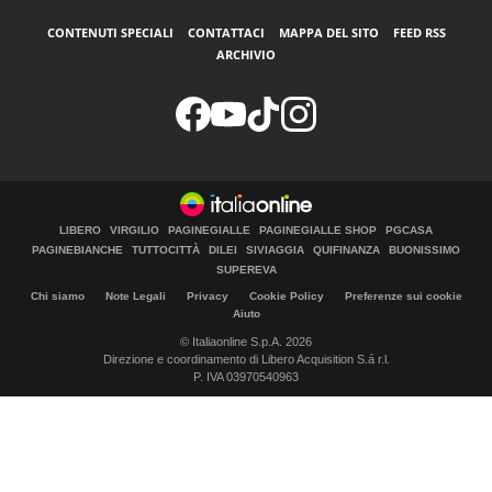
CONTENUTI SPECIALI
CONTATTACI
MAPPA DEL SITO
FEED RSS
ARCHIVIO
LIBERO
VIRGILIO
PAGINEGIALLE
PAGINEGIALLE SHOP
PGCASA
PAGINEBIANCHE
TUTTOCITTÀ
DILEI
SIVIAGGIA
QUIFINANZA
BUONISSIMO
SUPEREVA
Chi siamo
Note Legali
Privacy
Cookie Policy
Preferenze sui cookie
Aiuto
© Italiaonline S.p.A. 2026
Direzione e coordinamento di Libero Acquisition S.á r.l.
P. IVA 03970540963